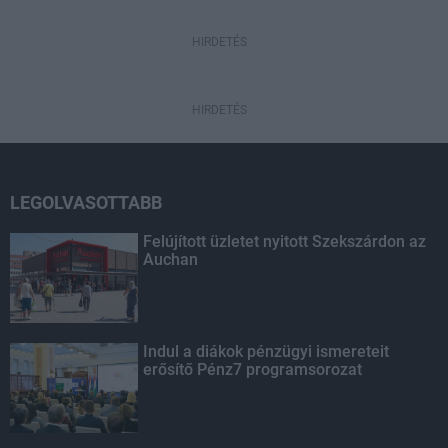
HIRDETÉS
HIRDETÉS
LEGOLVASOTTABB
Felújított üzletet nyitott Szekszárdon az
Auchan
Indul a diákok pénzügyi ismereteit
erősítő Pénz7 programsorozat