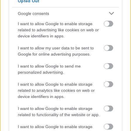
Opted Out
Látványos építési szakasz indult be a
Google consents
Flórián téri felüljárón
I want to allow Google to enable storage
related to advertising like cookies on web or
device identifiers in apps.
Paks II.: Mit jelent az 5. blokk új
mérföldköve a felülvizsgálat
I want to allow my user data to be sent to
árnyékában?
Google for online advertising purposes.
I want to allow Google to send me
personalized advertising.
I want to allow Google to enable storage
HÍRLEVÉL
related to analytics like cookies on web or
device identifiers in apps.
Név
I want to allow Google to enable storage
related to functionality of the website or app.
E-mail cím
I want to allow Google to enable storage