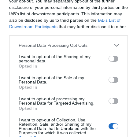
your opt-out. You may separately opt-out of the further
disclosure of your personal information by third parties on the
IAB’s list of downstream participants. This information may
also be disclosed by us to third parties on the
IAB’s List of
Downstream Participants
that may further disclose it to other
autópálya
útépítés
M1-es autópálya
Bicske
third parties.
M1 bővítés: már zajlik a teljesen új Bicske Kelet
csomópont építése
Please note that this website/app uses one or more Google
Personal Data Processing Opt Outs
services and may gather and store information including but
Tizenegy meglévő csomópontot korszerűsít és négy új,
not limited to your visit or usage behaviour. You may click to
I want to opt-out of the Sharing of my
különszintű csomópontot hoz létre az MKIF az M1-es
personal data.
grant or deny consent to Google and its third-party tags to
bővítésénél.
Opted In
use your data for below specified purposes in below Google
consent section.
I want to opt-out of the Sale of my
Új gyalogosátkelők és jelzőlámpás
Personal Data.
csomópont épül Angyalföldön
Opted In
I want to opt-out of processing my
Personal Data for Targeted Advertising.
Opted In
Másfélszeresére bővítik
Hódmezővásárhely jó hírű református
I want to opt-out of Collection, Use,
Retention, Sale, and/or Sharing of my
iskoláját
Personal Data that Is Unrelated with the
Purposes for which it was collected.