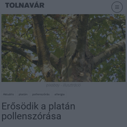
pixabay - illusztráció
Aktuális
platán
pollenszórás
allergia
Erősödik a platán
pollenszórása