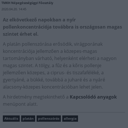
TMKH Népegészségügyi Főosztály
2020.04.20. 14:45
Az elkövetkező napokban a nyír
pollenkoncentrációja továbbra is országosan magas
szintet érhet el.
A platán pollenszórása erősödik, virágporának
koncentrációja jellemzően a közepes-magas
tartományban várható, helyenként elérheti a nagyon
magas szintet. A tölgy, a fűz és a kőris pollenje
jellemzően közepes, a ciprus- és tiszafaféléké, a
gyertyáné, a bükké, továbbá a juharé és a nyáré
alacsony-közepes koncentrációban lehet jelen.
A hirdetmény megtekinthető a
Kapcsolódó anyagok
menüpont alatt.
Aktuális
platán
pollenszórás
allergia