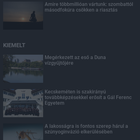
Amire többmillióan vártunk: szombattól
másodfokúra csökken a riasztás
KIEMELT
Megérkezett az eső a Duna
vízgyűjtőjére
Kecskeméten is szakirányú
továbbképzésekkel erősít a Gál Ferenc
Egyetem
A lakosságra is fontos szerep hárul a
szúnyoginvázió elkerülésében