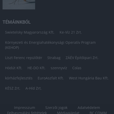
TÉMÁINKBÓL
Swietelsky Magyarország Kft.
Ke-Víz 21 Zrt.
Környezeti és Energiahatékonysági Operatív Program
(KEHOP)
Liszt Ferenc repülőtér
Strabag
ZÁÉV Építőipari Zrt.
Hódút Kft.
HE-DO Kft.
szennyvíz
Colas
kórházfejlesztés
EuroAszfalt Kft.
West Hungária Bau Kft.
KÉSZ Zrt.
A-Híd Zrt.
Impresszum
Szerzői jogok
Adatvédelem
Felhasználási feltételek
Médiaajánlat
BC COMM