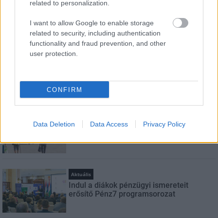
related to personalization.
Feliratkozom a hírlevélre és elfogadom az
adatvédelmi
I want to allow Google to enable storage
szabályzatot!
related to security, including authentication
functionality and fraud prevention, and other
FELIRATKOZÁS
user protection.
CONFIRM
LEGNÉZETTEBB
Helyi hírek
Data Deletion
Data Access
Privacy Policy
Felújított üzletet nyitott Szekszárdon az
Auchan
Aktuális
Indul a diákok pénzügyi ismereteit
erősítő Pénz7 programsorozat