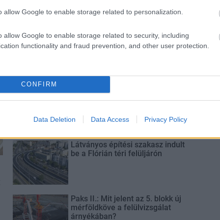
o allow Google to enable storage related to personalization.
o allow Google to enable storage related to security, including
Új gyalogosátkelők és jelzőlámpás
csomópont épül Angyalföldön
cation functionality and fraud prevention, and other user protection.
CONFIRM
Másfélszeresére bővítik
Hódmezővásárhely jó hírű
református iskoláját
Data Deletion
Data Access
Privacy Policy
Látványos építési szakasz indult
be a Flórián téri felüljárón
t
Paks II.: Mit jelent az 5. blokk új
mérföldköve a felülvizsgálat
árnyékában?