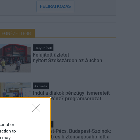
FELIRATKOZÁS
LEGNÉZETTEBB
Helyi hírek
Felújított üzletet
nyitott Szekszárdon az Auchan
Aktuális
Indul a diákok pénzügyi ismereteit
erősítő Pénz7 programsorozat
sonal or
Helyi hírek
Budapest-Pécs, Budapest-Szolnok:
ection to
gyorsabb és biztonságosabb lett a
ou may