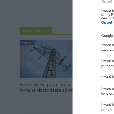
Opted 
I want t
of my P
was col
Opted 
AJÁNLJUK MÉG
Google 
Aktuális
Aktuális
I want t
web or d
I want t
purpose
I want 
Energiaválság: az éjszakai
Paks: hétfőn 
I want t
fordulat bizakodásra ad okot
kedden üzemb
web or d
utolsó turbina
I want t
or app.