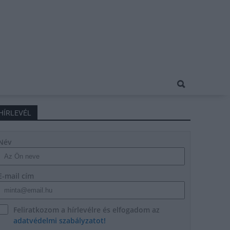
HÍRLEVÉL
Név
E-mail cím
Feliratkozom a hírlevélre és elfogadom az
adatvédelmi szabályzatot!