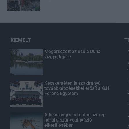
KIEMELT
T
Megérkezett az eső a Duna
vízgyűjtőjére
Kecskeméten is szakirányú
továbbképzésekkel erősít a Gál
Ferenc Egyetem
A lakosságra is fontos szerep
hárul a szúnyoginvázió
elkerülésében