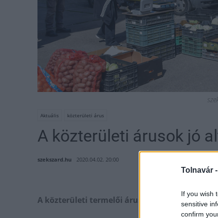
sze
Aktuális
közterületi árus
A közterületi árusok jó a
szekszard.hu
2020.04.02. 20:00
Tolnavár 
If you wish 
A közterületi termelői árusítás a város több p
sensitive in
confirm you