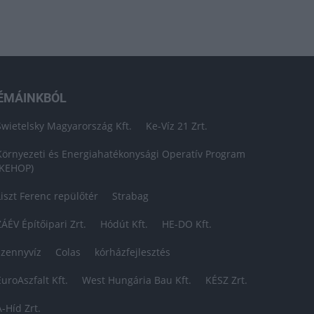
ÉMÁINKBÓL
Swietelsky Magyarország Kft.
Ke-Víz 21 Zrt.
Környezeti és Energiahatékonysági Operatív Program
(KEHOP)
Liszt Ferenc repülőtér
Strabag
ZÁÉV Építőipari Zrt.
Hódút Kft.
HE-DO Kft.
szennyvíz
Colas
kórházfejlesztés
EuroAszfalt Kft.
West Hungária Bau Kft.
KÉSZ Zrt.
A-Híd Zrt.