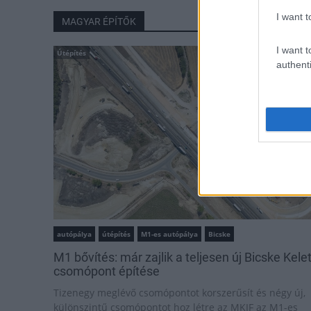
I want t
MAGYAR ÉPÍTŐK
I want t
Útépítés
authenti
autópálya
útépítés
M1-es autópálya
Bicske
M1 bővítés: már zajlik a teljesen új Bicske Kele
csomópont építése
Tizenegy meglévő csomópontot korszerűsít és négy új,
különszintű csomópontot hoz létre az MKIF az M1-es