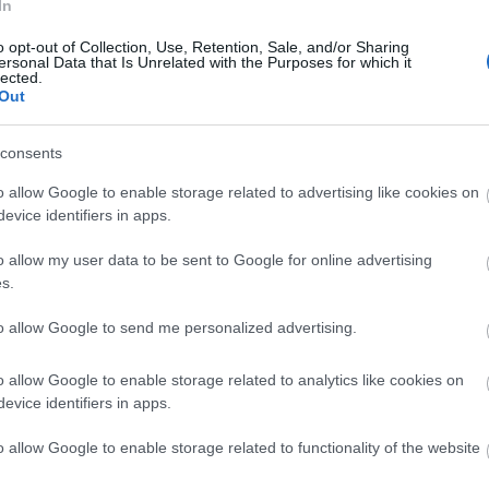
In
o opt-out of Collection, Use, Retention, Sale, and/or Sharing
ersonal Data that Is Unrelated with the Purposes for which it
lected.
Out
consents
Aktuális
o allow Google to enable storage related to advertising like cookies on
evice identifiers in apps.
o allow my user data to be sent to Google for online advertising
s.
to allow Google to send me personalized advertising.
és talán még
Az atomerőmű egyetlen
o allow Google to enable storage related to analytics like cookies on
en tartható az
hatása a környezetre, hogy a
evice identifiers in apps.
Duna vizét némileg felmelegíti
o allow Google to enable storage related to functionality of the website