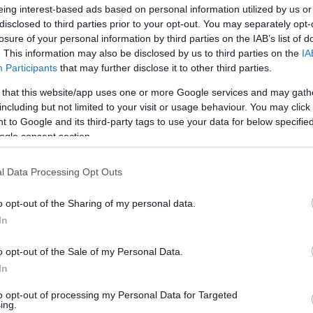
st hozott, amikor a piac bezárásáról döntött –
eing interest-based ads based on personal information utilized by us or
rmester. Ezzel az intézkedéssel lehetővé tette, hogy
disclosed to third parties prior to your opt-out. You may separately opt-
losure of your personal information by third parties on the IAB’s list of
jedése ellen. Aki ismeri a piacot, tisztában van vele,
. This information may also be disclosed by us to third parties on the
IA
számolt arról is, úgy történt meg a bezárás, hogy az
Participants
that may further disclose it to other third parties.
k biztosítását. Soron kívül közterület-használati
, 21 további helyszín kiválasztása folyamatban van.
 that this website/app uses one or more Google services and may gath
including but not limited to your visit or usage behaviour. You may click 
, és a vásárlásokat ezzel a megoldással időben és
 to Google and its third-party tags to use your data for below specifi
i arról, hogy melyik piaci árus hol található.
ogle consent section.
y mindaddig érvényben lesz, míg a vészhelyzet nem
ését. Kitért arra is, szeretnék, ha a közterületi árusok
l Data Processing Opt Outs
l 12 óráig tartó időpontot választják. A polgármester
nagyobb szükség lesz helyi termékek biztosítására, de
o opt-out of the Sharing of my personal data.
In
, mint termelői piac.
bor közterület-használati főelőadóhoz lehet fordulni
o opt-out of the Sale of my Personal Data.
In
to opt-out of processing my Personal Data for Targeted
ing.