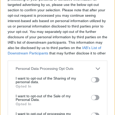
targeted advertising by us, please use the below opt-out
MAGYAR ÉPÍTŐK
section to confirm your selection. Please note that after your
opt-out request is processed you may continue seeing
interest-based ads based on personal information utilized by
Útépítés
us or personal information disclosed to third parties prior to
your opt-out. You may separately opt-out of the further
disclosure of your personal information by third parties on the
IAB’s list of downstream participants. This information may
also be disclosed by us to third parties on the
IAB’s List of
Downstream Participants
that may further disclose it to other
third parties.
Please note that this website/app uses one or more Google
Personal Data Processing Opt Outs
services and may gather and store information including but
not limited to your visit or usage behaviour. You may click to
I want to opt-out of the Sharing of my
personal data.
grant or deny consent to Google and its third-party tags to
Opted In
use your data for below specified purposes in below Google
HE-DO
BKK
KM Építő Kft.
Főmterv Mérnöki Tervező Zrt.
consent section.
I want to opt-out of the Sale of my
Látványos építési szakasz indult be a Flórián téri
Personal Data.
felüljárón
Opted In
A tartós nyári hőség jelentős kihívás elé állítja a KM Építőt,
I want to opt-out of processing my