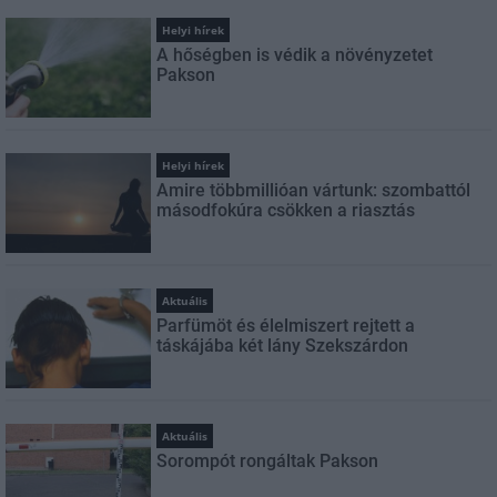
Helyi hírek
A hőségben is védik a növényzetet
Pakson
Helyi hírek
Amire többmillióan vártunk: szombattól
másodfokúra csökken a riasztás
Aktuális
Parfümöt és élelmiszert rejtett a
táskájába két lány Szekszárdon
Aktuális
Sorompót rongáltak Pakson