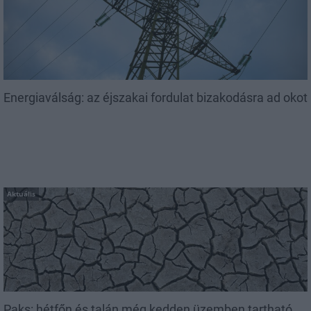
Energiaválság: az éjszakai fordulat bizakodásra ad okot
Aktuális
Paks: hétfőn és talán még kedden üzemben tartható