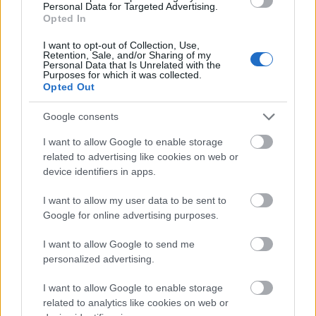
ennek ellenére folyamatosan halad az aszfaltozás.
Personal Data for Targeted Advertising.
Opted In
Paks II.: Mit jelent az 5. blokk új
I want to opt-out of Collection, Use,
mérföldköve a felülvizsgálat
Retention, Sale, and/or Sharing of my
árnyékában?
Personal Data that Is Unrelated with the
Purposes for which it was collected.
Opted Out
Elkészült a Liszt Ferenc repülőtér
Google consents
közelében lévő logisztikai bázis út- és
közműhálózatának fejlesztése
I want to allow Google to enable storage
related to advertising like cookies on web or
device identifiers in apps.
Látlelet a hazai víziközművekről?
I want to allow my user data to be sent to
Egyetlen, fél évszázados vezetéken
Google for online advertising purposes.
múlt Bicske vízellátása
I want to allow Google to send me
personalized advertising.
Épített öröksége megújításával is készül
Mohács a csata ötszázadik
I want to allow Google to enable storage
évfordulójára
related to analytics like cookies on web or