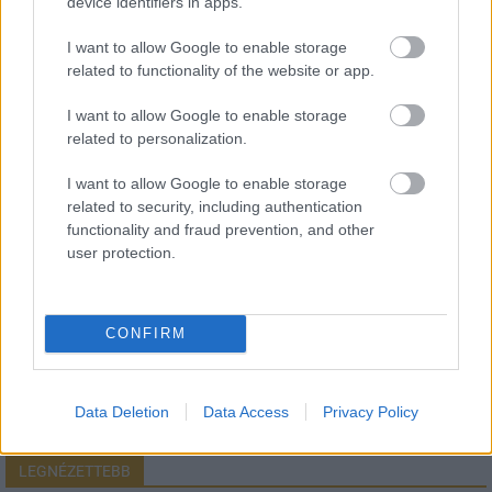
device identifiers in apps.
I want to allow Google to enable storage
related to functionality of the website or app.
HÍRLEVÉL
I want to allow Google to enable storage
related to personalization.
Név
I want to allow Google to enable storage
related to security, including authentication
functionality and fraud prevention, and other
E-mail cím
user protection.
Feliratkozom a hírlevélre és elfogadom az
adatvédelmi
szabályzatot!
CONFIRM
FELIRATKOZÁS
Data Deletion
Data Access
Privacy Policy
LEGNÉZETTEBB