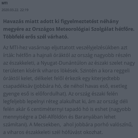
MTI
2020.03.22. 22:19
Havazás miatt adott ki figyelmeztetést néhány
megyére az Országos Meteorológiai Szolgálat hétfőre.
Többfelé erős szél várható.
Az MTI-hez vasárnap eljuttatott veszélyjelzésükben azt
írták: hétfőn a hajnali óráktól az ország nagyobb részén
az északkeleti, a Nyugat-Dunántúlon az északi szelet nagy
területen kísérik viharos lökések. Szintén a kora reggeli
óráktól kelet, délkelet felől érkezik egy kiterjedtebb
csapadéksáv (jobbára hó, de néhol havas eső, esetleg
gyenge eső is előfordulhat). Az ország északi felén
legfeljebb lepelnyi réteg alakulhat ki, ám az ország déli
felén akár 6 centiméternyi tapadó hó is eshet (nagyobb
mennyiségre a Dél-Alföldön és Baranyában lehet
számítani). A Mecsekben, ahol jobbára porhó valószínű,
a viharos északkeleti szél hófúvást okozhat.