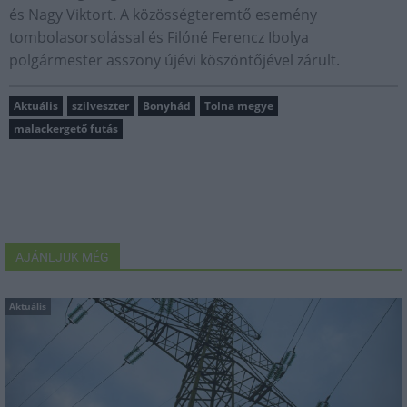
és Nagy Viktort. A közösségteremtő esemény
tombolasorsolással és Filóné Ferencz Ibolya
polgármester asszony újévi köszöntőjével zárult.
Aktuális
szilveszter
Bonyhád
Tolna megye
malackergető futás
AJÁNLJUK MÉG
Aktuális