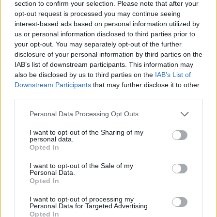
Aktuális
section to confirm your selection. Please note that after your
opt-out request is processed you may continue seeing
interest-based ads based on personal information utilized by
us or personal information disclosed to third parties prior to
your opt-out. You may separately opt-out of the further
disclosure of your personal information by third parties on the
IAB’s list of downstream participants. This information may
also be disclosed by us to third parties on the
IAB’s List of
Downstream Participants
that may further disclose it to other
third parties.
Please note that this website/app uses one or more Google
Personal Data Processing Opt Outs
services and may gather and store information including but
Tata
műemlékfelújítás
műemlék
restaurálás
not limited to your visit or usage behaviour. You may click to
I want to opt-out of the Sharing of my
personal data.
Történelmi táj, amelynek minden köve mesél –
grant or deny consent to Google and its third-party tags to
Opted In
megújul a tatai Angolkert
use your data for below specified purposes in below Google
consent section.
I want to opt-out of the Sale of my
A projekt részeként megújulnak a területen található
Personal Data.
műemlékek, köztük a különleges Műromok, valamint a közeli
Opted In
Várkanyarban álló Nepomuki Szent János híd és szobor is.
I want to opt-out of processing my
Personal Data for Targeted Advertising.
M1 bővítés: már zajlik a teljesen új
Opted In