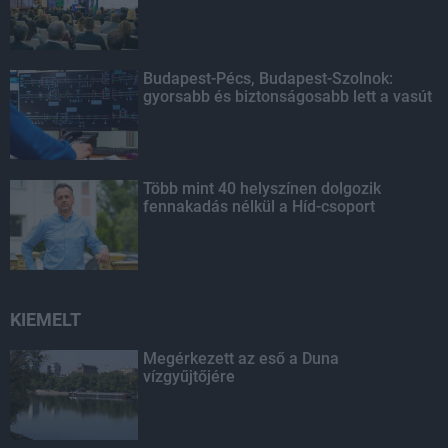
Budapest-Pécs, Budapest-Szolnok:
gyorsabb és biztonságosabb lett a vasút
Több mint 40 helyszínen dolgozik
fennakadás nélkül a Híd-csoport
KIEMELT
Megérkezett az eső a Duna
vízgyűjtőjére