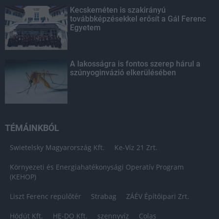
Kecskeméten is szakirányú
továbbképzésekkel erősít a Gál Ferenc
Egyetem
A lakosságra is fontos szerep hárul a
szúnyoginvázió elkerülésében
TÉMÁINKBÓL
Swietelsky Magyarország Kft.
Ke-Víz 21 Zrt.
Környezeti és Energiahatékonysági Operatív Program
(KEHOP)
Liszt Ferenc repülőtér
Strabag
ZÁÉV Építőipari Zrt.
Hódút Kft.
HE-DO Kft.
szennyvíz
Colas