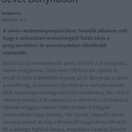
bonyhad.hu
2020.01.02. 17:11
A város rendezvénynaptárában hatodik alkalom volt,
hogy a szilveszteri malackergető futás zárja a
programokban és eseményekben bővelkedő
esztendőt.
Ezúttal az új rendezvénytér adott otthont a jó hangulatú,
vidám mozgásnak. Több mint 150 futó állt rajthoz és
ennél is több érdeklődőt vonzott az AC Bonyhád, a város,
a rendőrség, az önkéntes tűzoltók és a civil szervezetek
által, összefogással megvalósított rendezvény. Bár nem a
verseny mivolta a fő szempont, a nőknél és a férfiaknál is
díjazták a leggyorsabban célba érőket. A hölgyek
mezőnyében Papp Violetta, Dér Vanda, Hegedűs Fanni
sorrend alakult ki, míg a férfiaknál Varga Lőrinc állhatott
fel a dobogó legfelső fokára, megelőzve Fazekas Dávidot