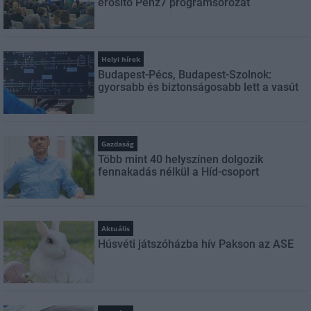
erősítő Pénz7 programsorozat
Helyi hírek
Budapest-Pécs, Budapest-Szolnok:
gyorsabb és biztonságosabb lett a vasút
Gazdaság
Több mint 40 helyszínen dolgozik
fennakadás nélkül a Híd-csoport
Aktuális
Húsvéti játszóházba hív Pakson az ASE