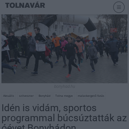
bonyhad.hu
Aktuális
szilveszter
Bonyhád
Tolna megye
malackergető futás
Idén is vidám, sportos
programmal búcsúztatták az
óévet Bonyhádon