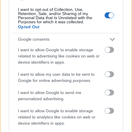
Bicske Kelet csomópont építése
I want to opt-out of Collection, Use,
Retention, Sale, and/or Sharing of my
Personal Data that Is Unrelated with the
Purposes for which it was collected.
Opted Out
Új gyalogosátkelők és jelzőlámpás
csomópont épül Angyalföldön
Google consents
I want to allow Google to enable storage
related to advertising like cookies on web or
Másfélszeresére bővítik
device identifiers in apps.
Hódmezővásárhely jó hírű református
iskoláját
I want to allow my user data to be sent to
Google for online advertising purposes.
I want to allow Google to send me
Látványos építési szakasz indult be a
personalized advertising.
Flórián téri felüljárón
I want to allow Google to enable storage
related to analytics like cookies on web or
device identifiers in apps.