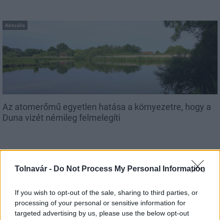
Aktuális
Az atomerőmű egyetlen hatása a környezetre, hogy a
Duna vizét némileg felmelegíti
Tolnavár -
Do Not Process My Personal Information
If you wish to opt-out of the sale, sharing to third parties, or
MAGYAR ÉPÍTŐK
processing of your personal or sensitive information for
targeted advertising by us, please use the below opt-out