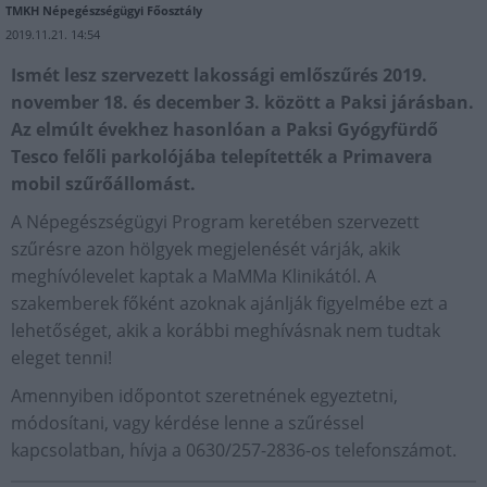
TMKH Népegészségügyi Főosztály
2019.11.21. 14:54
Ismét lesz szervezett lakossági emlőszűrés 2019.
november 18. és december 3. között a Paksi járásban.
Az elmúlt évekhez hasonlóan a Paksi Gyógyfürdő
Tesco felőli parkolójába telepítették a Primavera
mobil szűrőállomást.
A Népegészségügyi Program keretében szervezett
szűrésre azon hölgyek megjelenését várják, akik
meghívólevelet kaptak a MaMMa Klinikától. A
szakemberek főként azoknak ajánlják figyelmébe ezt a
lehetőséget, akik a korábbi meghívásnak nem tudtak
eleget tenni!
Amennyiben időpontot szeretnének egyeztetni,
módosítani, vagy kérdése lenne a szűréssel
kapcsolatban, hívja a 0630/257-2836-os telefonszámot.