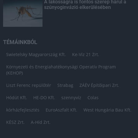
A lakosságra is fontos szerep hárul a
szúnyoginvázió elkerülésében
TÉMÁINKBÓL
Swietelsky Magyarország Kft.
Ke-Víz 21 Zrt.
Környezeti és Energiahatékonysági Operatív Program
(KEHOP)
Liszt Ferenc repülőtér
Strabag
ZÁÉV Építőipari Zrt.
Hódút Kft.
HE-DO Kft.
szennyvíz
Colas
kórházfejlesztés
EuroAszfalt Kft.
West Hungária Bau Kft.
KÉSZ Zrt.
A-Híd Zrt.