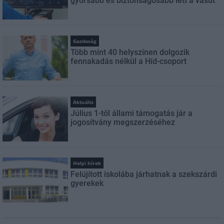
gyorsabb és biztonságosabb lett a vasút
Gazdaság
Több mint 40 helyszínen dolgozik
fennakadás nélkül a Híd-csoport
Aktuális
Július 1-től állami támogatás jár a
jogosítvány megszerzéséhez
Helyi hírek
Felújított iskolába járhatnak a szekszárdi
gyerekek