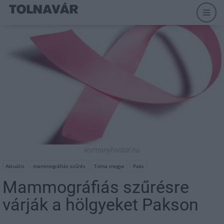
kormanyhivatal.hu
Aktuális
mammográfiás szűrés
Tolna megye
Paks
Mammográfiás szűrésre
várják a hölgyeket Pakson