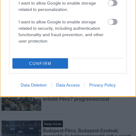
I want to allow Google to enable storage
E-mail cím
related to personalization.
I want to allow Google to enable storage
Feliratkozom a hírlevélre és elfogadom az
adatvédelmi
related to security, including authentication
szabályzatot!
functionality and fraud prevention, and other
user protection.
FELIRATKOZÁS
CONFIRM
LEGNÉZETTEBB
Data Deletion
Data Access
Privacy Policy
Aktuális
Indul a diákok pénzügyi ismereteit
erősítő Pénz7 programsorozat
Helyi hírek
Budapest-Pécs, Budapest-Szolnok: