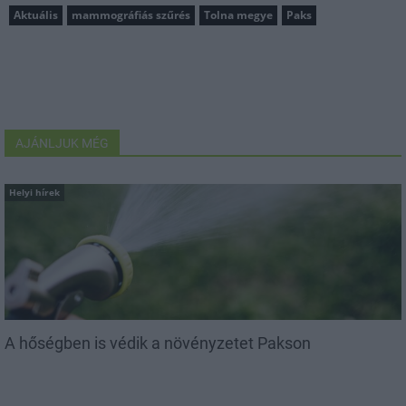
Aktuális
mammográfiás szűrés
Tolna megye
Paks
AJÁNLJUK MÉG
Helyi hírek
A hőségben is védik a növényzetet Pakson