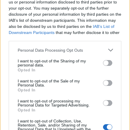
us or personal information disclosed to third parties prior to
your opt-out. You may separately opt-out of the further
disclosure of your personal information by third parties on the
IAB’s list of downstream participants. This information may
also be disclosed by us to third parties on the
IAB’s List of
Downstream Participants
that may further disclose it to other
third parties.
Tata
műemlékfelújítás
műemlék
restaurálás
Történelmi táj, amelynek minden köve mesél –
Please note that this website/app uses one or more Google
Personal Data Processing Opt Outs
megújul a tatai Angolkert
services and may gather and store information including but
not limited to your visit or usage behaviour. You may click to
I want to opt-out of the Sharing of my
A projekt részeként megújulnak a területen található
personal data.
grant or deny consent to Google and its third-party tags to
műemlékek, köztük a különleges Műromok, valamint a közeli
Opted In
use your data for below specified purposes in below Google
Várkanyarban álló Nepomuki Szent János híd és szobor is.
consent section.
I want to opt-out of the Sale of my
Personal Data.
Opted In
M1 bővítés: már zajlik a teljesen új
Bicske Kelet csomópont építése
I want to opt-out of processing my
Personal Data for Targeted Advertising.
Opted In
I want to opt-out of Collection, Use,
Új gyalogosátkelők és jelzőlámpás
Retention, Sale, and/or Sharing of my
csomópont épül Angyalföldön
Personal Data that Is Unrelated with the