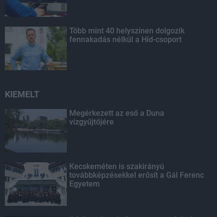
Több mint 40 helyszínen dolgozik
fennakadás nélkül a Híd-csoport
KIEMELT
Megérkezett az eső a Duna
vízgyűjtőjére
Kecskeméten is szakirányú
továbbképzésekkel erősít a Gál Ferenc
Egyetem