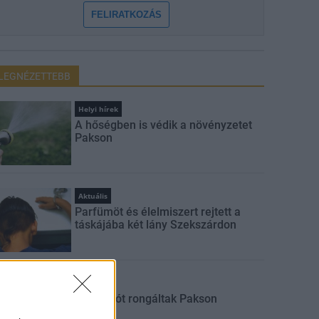
FELIRATKOZÁS
LEGNÉZETTEBB
Helyi hírek
A hőségben is védik a növényzetet
Pakson
Aktuális
Parfümöt és élelmiszert rejtett a
táskájába két lány Szekszárdon
Aktuális
Sorompót rongáltak Pakson