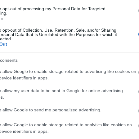
mi ne akadályozza a szabad kilátást. A munkaterületet
to opt-out of processing my Personal Data for Targeted
óan száz napon belül elkészül az új terem.
ing.
In
özpont
mozi
o opt-out of Collection, Use, Retention, Sale, and/or Sharing
ersonal Data that Is Unrelated with the Purposes for which it
lected.
Out
consents
o allow Google to enable storage related to advertising like cookies on
evice identifiers in apps.
Aktuális
o allow my user data to be sent to Google for online advertising
s.
to allow Google to send me personalized advertising.
o allow Google to enable storage related to analytics like cookies on
evice identifiers in apps.
ka, egy táskányi
Energiaválság: az éjszakai