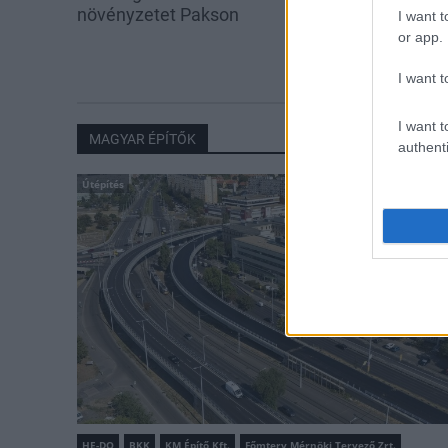
növényzetet Pakson
segítség a pak
I want t
iskolakezdés
or app.
I want t
I want t
MAGYAR ÉPÍTŐK
authenti
Útépítés
HE-DO
BKK
KM Építő Kft.
Főmterv Mérnöki Tervező Zrt.