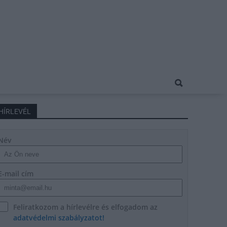
HÍRLEVÉL
Név
E-mail cím
Feliratkozom a hírlevélre és elfogadom az
adatvédelmi szabályzatot!