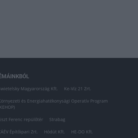
ÉMÁINKBÓL
Swietelsky Magyarország Kft.
Ke-Víz 21 Zrt.
Környezeti és Energiahatékonysági Operatív Program
(KEHOP)
Liszt Ferenc repülőtér
Strabag
ZÁÉV Építőipari Zrt.
Hódút Kft.
HE-DO Kft.