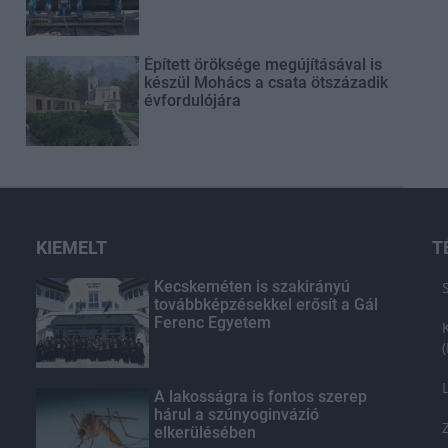
Épített öröksége megújításával is
készül Mohács a csata ötszázadik
évfordulójára
KIEMELT
T
Kecskeméten is szakirányú
továbbképzésekkel erősít a Gál
Ferenc Egyetem
A lakosságra is fontos szerep
hárul a szúnyoginvázió
elkerülésében