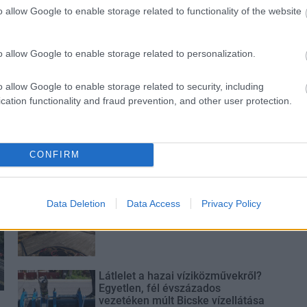
si
fordulat bizakodásra ad okot
o allow Google to enable storage related to functionality of the website
hez
o allow Google to enable storage related to personalization.
o allow Google to enable storage related to security, including
cation functionality and fraud prevention, and other user protection.
Paks II.: Mit jelent az 5. blokk új
mérföldköve a felülvizsgálat
árnyékában?
CONFIRM
Elkészült a Liszt Ferenc repülőtér
Data Deletion
Data Access
Privacy Policy
közelében lévő logisztikai bázis út-
és közműhálózatának fejlesztése
Látlelet a hazai víziközművekről?
Egyetlen, fél évszázados
vezetéken múlt Bicske vízellátása