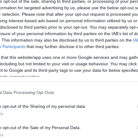
to opt-out of the sale, sharing to third parties, or processing of your per
formation for targeted advertising by us, please use the below opt-out s
r selection. Please note that after your opt-out request is processed y
eing interest-based ads based on personal information utilized by us or
aterem kialakítása a Csengey Dénes Kulturális
disclosed to third parties prior to your opt-out. You may separately opt-
losure of your personal information by third parties on the IAB’s list of
. This information may also be disclosed by us to third parties on the
IA
paksi székhelyű PARTNER Építő és Szolgáltató Kft.
Participants
that may further disclose it to other third parties.
10.25.) írták alá a kivitelezésről szóló szerződést.
 that this website/app uses one or more Google services and may gath
akítása” – ezt a címet kapta a projekt. A beruházás
including but not limited to your visit or usage behaviour. You may click 
 forintot a Jövőnk Energiája Térségfejlesztési
 to Google and its third-party tags to use your data for below specifi
k – mondta Szabó Péter. Paks polgármestere
ogle consent section.
t funkcionál majd, hanem kamarateremként zenei
lyes terem falai és ablakai hangszigeteltek lesznek. A
l Data Processing Opt Outs
dezés megfelel a XXI. századi követelményeknek.
o opt-out of the Sharing of my personal data.
gy világsikerű filmeket helyi moziban nézhessenek
In
szerződéskötésen azt mondta, hogy a falakból is
o opt-out of the Sale of my Personal Data.
zerben építik be. Ráadás, hogy a széksorokat
In