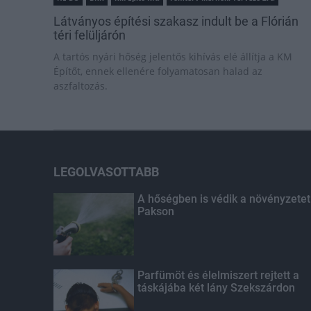
Látványos építési szakasz indult be a Flórián
téri felüljárón
A tartós nyári hőség jelentős kihívás elé állítja a KM
Építőt, ennek ellenére folyamatosan halad az
aszfaltozás.
LEGOLVASOTTABB
A hőségben is védik a növényzetet
Pakson
Parfümöt és élelmiszert rejtett a
táskájába két lány Szekszárdon