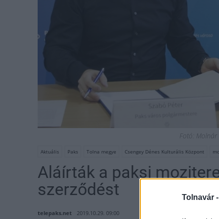
Fotó: Molnár
Aktuális
Paks
Tolna megye
Csengey Dénes Kulturális Központ
mo
Aláírták a paksi moziter
szerződést
Tolnavár 
telepaks.net
2019.10.29. 09:00