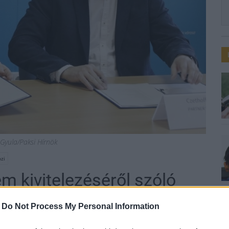
 Gyula/Paksi Hírnök
zi
em kivitelezéséről szóló
-
Do Not Process My Personal Information