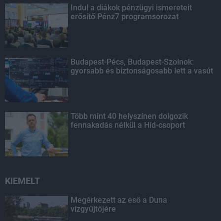
Indul a diákok pénzügyi ismereteit
erősítő Pénz7 programsorozat
Budapest-Pécs, Budapest-Szolnok:
gyorsabb és biztonságosabb lett a vasút
Több mint 40 helyszínen dolgozik
fennakadás nélkül a Híd-csoport
KIEMELT
Megérkezett az eső a Duna
vízgyűjtőjére