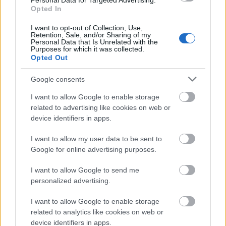
Personal Data for Targeted Advertising.
Opted In
M1 bővítés: már zajlik a teljesen új
Bicske Kelet csomópont építése
I want to opt-out of Collection, Use,
Retention, Sale, and/or Sharing of my
Personal Data that Is Unrelated with the
Purposes for which it was collected.
Opted Out
Új gyalogosátkelők és jelzőlámpás
Google consents
csomópont épül Angyalföldön
I want to allow Google to enable storage
related to advertising like cookies on web or
device identifiers in apps.
Másfélszeresére bővítik
Hódmezővásárhely jó hírű református
I want to allow my user data to be sent to
iskoláját
Google for online advertising purposes.
I want to allow Google to send me
personalized advertising.
Látványos építési szakasz indult be a
Flórián téri felüljárón
I want to allow Google to enable storage
related to analytics like cookies on web or
device identifiers in apps.