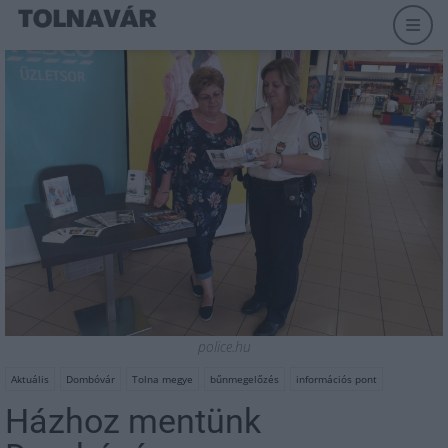
police.hu
Aktuális
Dombóvár
Tolna megye
bűnmegelőzés
információs pont
Házhoz mentünk