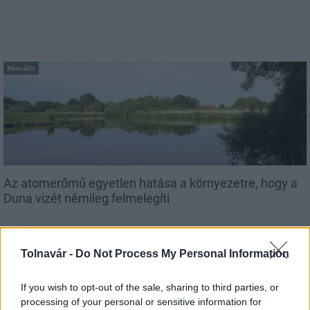
Aktuális
Az atomerőmű egyetlen hatása a környezetre, hogy a
Duna vizét némileg felmelegíti
Tolnavár -
Do Not Process My Personal Information
If you wish to opt-out of the sale, sharing to third parties, or
processing of your personal or sensitive information for
MAGYAR ÉPÍTŐK