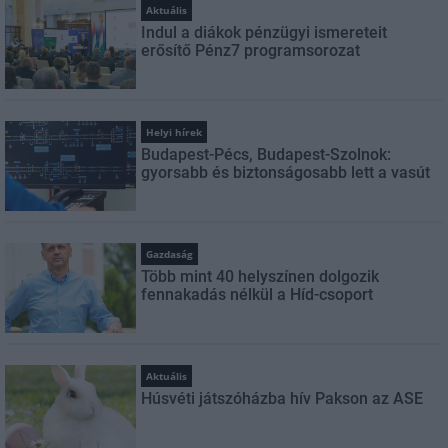
Aktuális
Indul a diákok pénzügyi ismereteit
erősítő Pénz7 programsorozat
Helyi hírek
Budapest-Pécs, Budapest-Szolnok:
gyorsabb és biztonságosabb lett a vasút
Gazdaság
Több mint 40 helyszínen dolgozik
fennakadás nélkül a Híd-csoport
Aktuális
Húsvéti játszóházba hív Pakson az ASE