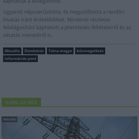
kaphattak a kolléganőtől.
Ugyanitt népszerűsítette, és megszólította a rendőri
hivatás iránt érdeklődőket. Mindenki részletes
felvilágosítást kaphatott a jelentkezés feltételeiről és az
oktatás menetéről is.
Aktuális
Dombóvár
Tolna megye
bűnmegelőzés
információs pont
AJÁNLJUK MÉG
Aktuális