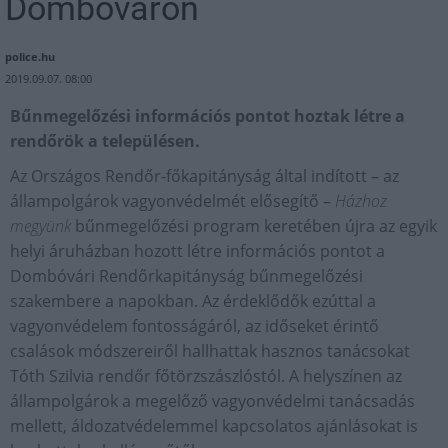
Dombóváron
police.hu
2019.09.07. 08:00
Bűnmegelőzési információs pontot hoztak létre a
rendőrök a településen.
Az Országos Rendőr-főkapitányság által indított – az
állampolgárok vagyonvédelmét elősegítő –
Házhoz
megyünk
bűnmegelőzési program keretében újra az egyik
helyi áruházban hozott létre információs pontot a
Dombóvári Rendőrkapitányság bűnmegelőzési
szakembere a napokban. Az érdeklődők ezúttal a
vagyonvédelem fontosságáról, az időseket érintő
csalások módszereiről hallhattak hasznos tanácsokat
Tóth Szilvia rendőr főtörzszászlóstól. A helyszínen az
állampolgárok a megelőző vagyonvédelmi tanácsadás
mellett, áldozatvédelemmel kapcsolatos ajánlásokat is