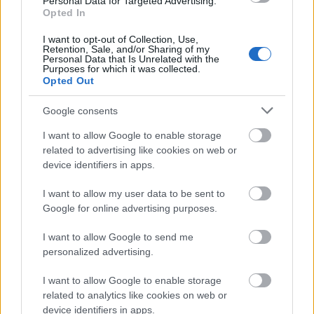
Personal Data for Targeted Advertising.
Opted In
Látlelet a hazai víziközművekről?
Egyetlen, fél évszázados vezetéken
I want to opt-out of Collection, Use,
Retention, Sale, and/or Sharing of my
múlt Bicske vízellátása
Personal Data that Is Unrelated with the
Purposes for which it was collected.
Opted Out
Épített öröksége megújításával is készül
Google consents
Mohács a csata ötszázadik
évfordulójára
I want to allow Google to enable storage
related to advertising like cookies on web or
device identifiers in apps.
A tengerfenék alatt négy óriáskábellel
kötik össze Spanyolország és
I want to allow my user data to be sent to
Franciaország villamosenergia-
Google for online advertising purposes.
hálózatát
I want to allow Google to send me
personalized advertising.
Még több zöld, még több virág és új
játszótér Debrecen egyik legfontosabb
I want to allow Google to enable storage
terén
related to analytics like cookies on web or
device identifiers in apps.