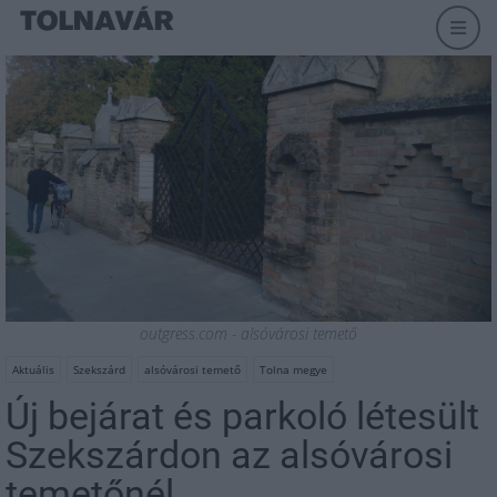
outgress.com - alsóvárosi temető
Aktuális
Szekszárd
alsóvárosi temető
Tolna megye
Új bejárat és parkoló létesült
Szekszárdon az alsóvárosi
temetőnél