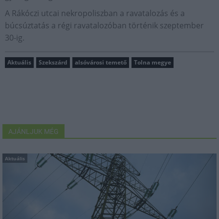
A Rákóczi utcai nekropoliszban a ravatalozás és a
búcsúztatás a régi ravatalozóban történik szeptember
30-ig.
Aktuális
Szekszárd
alsóvárosi temető
Tolna megye
AJÁNLJUK MÉG
Aktuális