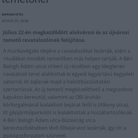
szekszard.hu
2019.07.25. 20:00
Július 22-én megkezdődött alsóvárosi és az újvárosi
temető ravatalozóinak felújítása.
A munkavégzés idejére a ravatalozókat lezárták, ezért a
rituálékat mindkét temetőben más helyen tartják. A Béri
Balogh Ádám utcai sírkert új részében egy ideiglenes
ravatalozó teret alakítottak ki egyedi legyártású kegyeleti
sátorral, itt zajlanak majd a halottbúcsúztatási
szertartások. Az új temető megközelíthető a megszokott
kapukon keresztül, valamint az OBI áruház
körforgalmánál kialakított bejárat felől is (Alkony utca),
itt gépjárműparkolót is kialakítottak a hozzátartozóknak.
A Béri Balogh Ádám utca-Búzavirág utca
kereszteződésében lévő főbejáratot lezárták, így ott a
gyalogosforgalom szünetel.