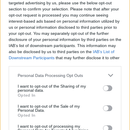
targeted advertising by us, please use the below opt-out
section to confirm your selection. Please note that after your
opt-out request is processed you may continue seeing
interest-based ads based on personal information utilized by
us or personal information disclosed to third parties prior to
your opt-out. You may separately opt-out of the further
disclosure of your personal information by third parties on the
IAB’s list of downstream participants. This information may
also be disclosed by us to third parties on the
IAB’s List of
Downstream Participants
that may further disclose it to other
third parties.
útépítés
logisztikai központ
Colas
Colas Alterra Zrt.
Please note that this website/app uses one or more Google
Personal Data Processing Opt Outs
services and may gather and store information including but
Elkészült a Liszt Ferenc repülőtér közelében lévő
not limited to your visit or usage behaviour. You may click to
I want to opt-out of the Sharing of my
logisztikai bázis út- és közműhálózatának fejlesztése
personal data.
grant or deny consent to Google and its third-party tags to
Opted In
Komplex infrastruktúra-rendszert épített a Colas Alterra Zrt. a
use your data for below specified purposes in below Google
Liszt Ferenc Nemzetközi Repülőtér közelében. A VGP Park
consent section.
I want to opt-out of the Sale of my
Budapest Aerozone területén megvalósult vízellátó, szenny- és
Personal Data.
csapadékvíz-elvezető rendszerek, az út- és külső elektromos
Opted In
hálózat kiépítés a legújabb, logisztikai csarnok kiszolgálását
I want to opt-out of processing my
szolgálja.