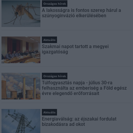
Országos hírek
A lakosságra is fontos szerep hárul a
szúnyoginvázió elkerülésében
Aktuális
Szakmai napot tartott a megyei
igazgatóság
Országos hírek
Túlfogyasztás napja - július 30-ra
felhasználta az emberiség a Föld egész
évre elegendő erőforrásait
Aktuális
Energiaválság: az éjszakai fordulat
bizakodásra ad okot