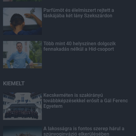
Parfümöt és élelmiszert rejtett a
táskájába két lány Szekszárdon
Több mint 40 helyszínen dolgozik
fennakadás nélkül a Híd-csoport
KIEMELT
Kecskeméten is szakirányú
továbbképzésekkel erősít a Gál Ferenc
Egyetem
A lakosságra is fontos szerep hárul a
szúnyoginvázió elkerülésében