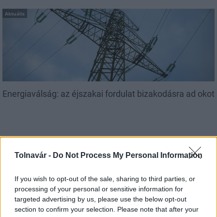
Aktuális
Energiaválság: az éjszakai fordulat bizakodásra ad okot
Tolnavár -
Do Not Process My Personal Information
If you wish to opt-out of the sale, sharing to third parties, or
MAGYAR ÉPÍTŐK
processing of your personal or sensitive information for
targeted advertising by us, please use the below opt-out
Mi épül?
section to confirm your selection. Please note that after your