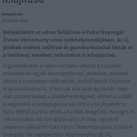
telepaks.net
2019.06.04. 08:00
Befejeződött az udvar felújítása a Paksi Napsugár
Óvoda Vörösmarty utcai székhelyóvodájában. Az új
játékok mellett műfűvel és gumiburkolattal látták el
a területet, emellett ivókutakat is kihelyeztek.
A gyerekek már a héten birtokba vehetik a csúszdát,
mászókát és egyéb készségfejlesztő játékokat, amelyek
abban a toronyban találhatóak, amiből kettőt helyeztek
ki az óvodaudvarra. A február óta tartó építkezés ideje
alatt pótolni kellett a játéklehetőségeket, ebben a szülők
is segítettek a pedagógusoknak. Hol a viza játszótérre,
hol a KRESZ-parkba vitték a kicsiket levegőzni, mozogni. A
rekonstrukció két forrásból valósult meg, egyrészt
sikeresen pályázott Paks Város Önkormányzata a Jövőnk
Energiája Térségfejlesztési Alapítványhoz (JETA),