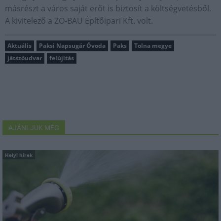
másrészt a város saját erőt is biztosít a költségvetésből.
A kivitelező a ZO-BAU Építőipari Kft. volt.
Aktuális
Paksi Napsugár Óvoda
Paks
Tolna megye
játszóudvar
felújítás
AJÁNLJUK MÉG
Helyi hírek