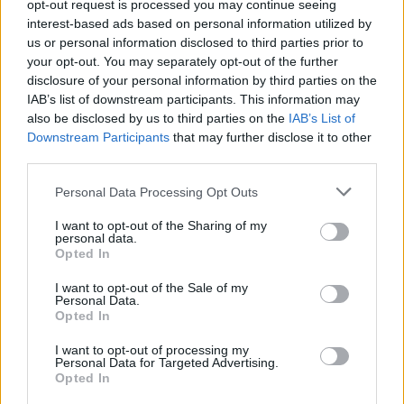
opt-out request is processed you may continue seeing
interest-based ads based on personal information utilized by
us or personal information disclosed to third parties prior to
your opt-out. You may separately opt-out of the further
disclosure of your personal information by third parties on the
IAB’s list of downstream participants. This information may
also be disclosed by us to third parties on the
IAB’s List of
Downstream Participants
that may further disclose it to other
third parties.
Please note that this website/app uses one or more Google
Personal Data Processing Opt Outs
services and may gather and store information including but
Hódmezővásárhely
iskolaépítés
FERROÉP Zrt.
oktatási beruházás
not limited to your visit or usage behaviour. You may click to
I want to opt-out of the Sharing of my
personal data.
Másfélszeresére bővítik Hódmezővásárhely jó hírű
grant or deny consent to Google and its third-party tags to
Opted In
református iskoláját
use your data for below specified purposes in below Google
consent section.
I want to opt-out of the Sale of my
A Szőnyi Benjámin Általános Iskola fejlesztését a FERROÉP
Personal Data.
kivitelezheti; a munkák csaknem egy évig tartanak majd.
Opted In
I want to opt-out of processing my
Látványos építési szakasz indult be a
Personal Data for Targeted Advertising.
Flórián téri felüljárón
Opted In