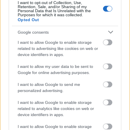
I want to opt-out of Collection, Use,
Retention, Sale, and/or Sharing of my
Personal Data that Is Unrelated with the
Purposes for which it was collected.
Paks II.: Mit jelent az 5. blokk új
Opted Out
mérföldköve a felülvizsgálat
árnyékában?
Google consents
I want to allow Google to enable storage
Elkészült a Liszt Ferenc repülőtér
related to advertising like cookies on web or
közelében lévő logisztikai bázis út- és
device identifiers in apps.
közműhálózatának fejlesztése
I want to allow my user data to be sent to
Google for online advertising purposes.
Látlelet a hazai víziközművekről?
I want to allow Google to send me
Egyetlen, fél évszázados vezetéken
múlt Bicske vízellátása
personalized advertising.
I want to allow Google to enable storage
related to analytics like cookies on web or
device identifiers in apps.
HÍRLEVÉL
I want to allow Google to enable storage