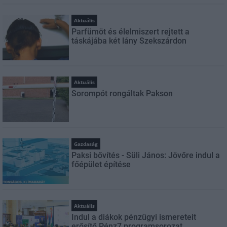
Aktuális
Parfümöt és élelmiszert rejtett a
táskájába két lány Szekszárdon
Aktuális
Sorompót rongáltak Pakson
Gazdaság
Paksi bővítés - Süli János: Jövőre indul a
főépület építése
Aktuális
Indul a diákok pénzügyi ismereteit
erősítő Pénz7 programsorozat