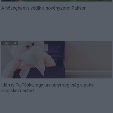
A hőségben is védik a növényzetet Pakson
Helyi hírek
Idén is PajTáska, egy táskányi segítség a paksi
iskolakezdéshez