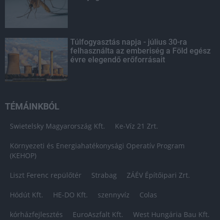
Túlfogyasztás napja - július 30-ra
felhasználta az emberiség a Föld egész
évre elegendő erőforrásait
TÉMÁINKBÓL
Swietelsky Magyarország Kft.
Ke-Víz 21 Zrt.
Környezeti és Energiahatékonysági Operatív Program
(KEHOP)
Liszt Ferenc repülőtér
Strabag
ZÁÉV Építőipari Zrt.
Hódút Kft.
HE-DO Kft.
szennyvíz
Colas
kórházfejlesztés
EuroAszfalt Kft.
West Hungária Bau Kft.