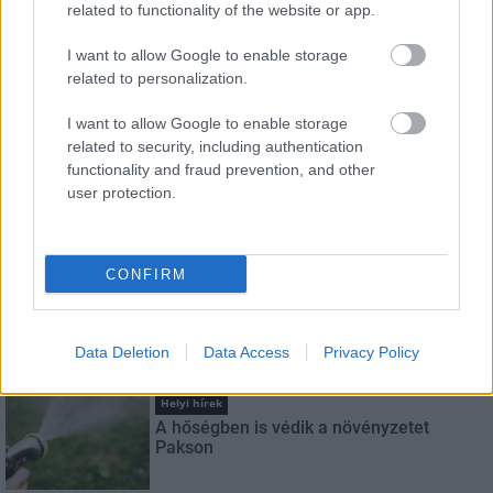
related to functionality of the website or app.
Név
I want to allow Google to enable storage
related to personalization.
E-mail cím
I want to allow Google to enable storage
related to security, including authentication
functionality and fraud prevention, and other
Feliratkozom a hírlevélre és elfogadom az
adatvédelmi
user protection.
szabályzatot!
FELIRATKOZÁS
CONFIRM
Data Deletion
Data Access
Privacy Policy
LEGNÉZETTEBB
Helyi hírek
A hőségben is védik a növényzetet
Pakson