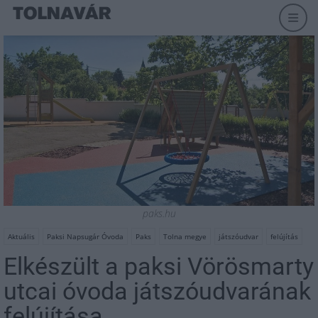
paks.hu
Aktuális
Paksi Napsugár Óvoda
Paks
Tolna megye
játszóudvar
felújítás
Elkészült a paksi Vörösmarty
utcai óvoda játszóudvarának
felújítása