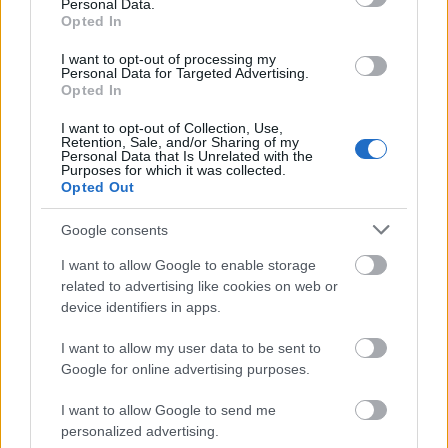
Personal Data.
Tata
műemlékfelújítás
műemlék
restaurálás
Opted In
Történelmi táj, amelynek minden köve mesél –
megújul a tatai Angolkert
I want to opt-out of processing my
Personal Data for Targeted Advertising.
Opted In
A projekt részeként megújulnak a területen található
műemlékek, köztük a különleges Műromok, valamint a közeli
I want to opt-out of Collection, Use,
Várkanyarban álló Nepomuki Szent János híd és szobor is.
Retention, Sale, and/or Sharing of my
Personal Data that Is Unrelated with the
Purposes for which it was collected.
M1 bővítés: már zajlik a teljesen új
Opted Out
Bicske Kelet csomópont építése
Google consents
I want to allow Google to enable storage
related to advertising like cookies on web or
Új gyalogosátkelők és jelzőlámpás
device identifiers in apps.
csomópont épül Angyalföldön
I want to allow my user data to be sent to
Google for online advertising purposes.
Másfélszeresére bővítik
I want to allow Google to send me
Hódmezővásárhely jó hírű református
personalized advertising.
iskoláját