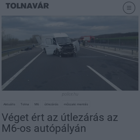
police.hu
Aktuális
Tolna
M6
útlezárás
műszaki mentés
Véget ért az útlezárás az
M6-os autópályán