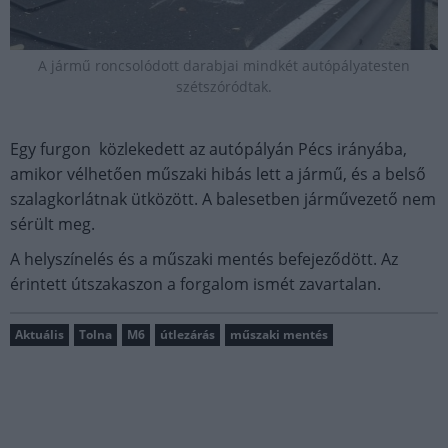
A jármű roncsolódott darabjai mindkét autópályatesten
szétszóródtak.
Egy furgon közlekedett az autópályán Pécs irányába,
amikor vélhetően műszaki hibás lett a jármű, és a belső
szalagkorlátnak ütközött. A balesetben járművezető nem
sérült meg.
A helyszínelés és a műszaki mentés befejeződött. Az
érintett útszakaszon a forgalom ismét zavartalan.
Aktuális
Tolna
M6
útlezárás
műszaki mentés