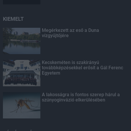
KIEMELT
Megérkezett az eső a Duna
vízgyűjtőjére
Kecskeméten is szakirányú
továbbképzésekkel erősít a Gál Ferenc
Egyetem
A lakosságra is fontos szerep hárul a
szúnyoginvázió elkerülésében