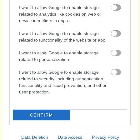
I want to allow Google to enable storage
related to analytics like cookies on web or
Látványos építési szakasz indult be a
device identifiers in apps.
Flórián téri felüljárón
I want to allow Google to enable storage
related to functionality of the website or app.
I want to allow Google to enable storage
related to personalization.
HÍRLEVÉL
I want to allow Google to enable storage
related to security, including authentication
functionality and fraud prevention, and other
Név
user protection.
E-mail cím
CONFIRM
Feliratkozom a hírlevélre és elfogadom az
adatvédelmi
szabályzatot!
Data Deletion
Data Access
Privacy Policy