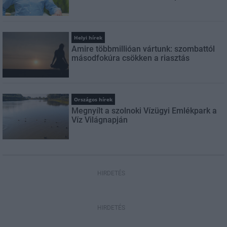
Helyi hírek
Amire többmillióan vártunk: szombattól
másodfokúra csökken a riasztás
Országos hírek
Megnyílt a szolnoki Vízügyi Emlékpark a
Víz Világnapján
HIRDETÉS
HIRDETÉS