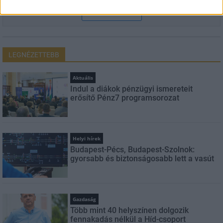
FELIRATKOZÁS
LEGNÉZETTEBB
Aktuális
Indul a diákok pénzügyi ismereteit
erősítő Pénz7 programsorozat
Helyi hírek
Budapest-Pécs, Budapest-Szolnok:
gyorsabb és biztonságosabb lett a vasút
Gazdaság
Több mint 40 helyszínen dolgozik
fennakadás nélkül a Híd-csoport