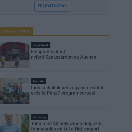
FELIRATKOZÁS
LEGNÉZETTEBB
Helyi hírek
Felújított üzletet
nyitott Szekszárdon az Auchan
Aktuális
Indul a diákok pénzügyi ismereteit
erősítő Pénz7 programsorozat
Gazdaság
Több mint 40 helyszínen dolgozik
fennakadás nélkül a Híd-csoport