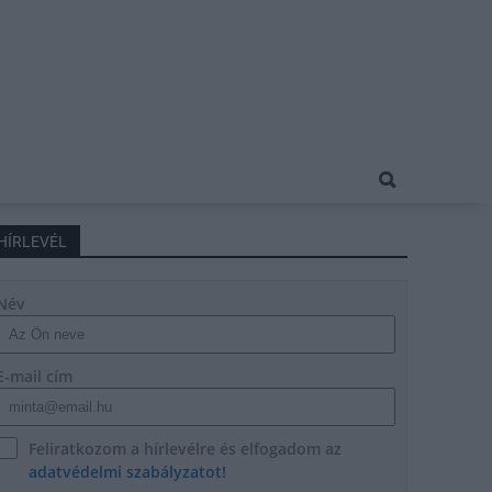
HÍRLEVÉL
Név
E-mail cím
Feliratkozom a hírlevélre és elfogadom az
adatvédelmi szabályzatot!