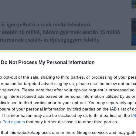
 is igényelhető a csok mellé felvehető
setén 10 millió, három gyermek esetén 15 millió
ériumának család- és ifjúságügyért felelős
t sajtótájékoztatón elmondta azt is: már nemcsak az
-
Do Not Process My Personal Information
anem a bárhol külföldön szerzett
veszik a családi otthonteremtési kedvezmény (csok)
to opt-out of the sale, sharing to third parties, or processing of your per
 támogatást. Hozzátette, ugyanígy alap lehet bármely
formation for targeted advertising by us, please use the below opt-out s
r selection. Please note that after your opt-out request is processed y
ás kérésekor is.
eing interest-based ads based on personal information utilized by us or
íg korábban egy régi háznak az alapjait is el kellett
disclosed to third parties prior to your opt-out. You may separately opt-
tlan, júliustól már a régi ház alapjára épülő új
losure of your personal information by third parties on the IAB’s list of
. This information may also be disclosed by us to third parties on the
IA
gét lehet felvenni, amennyiben az alapok statikailag
Participants
that may further disclose it to other third parties.
 that this website/app uses one or more Google services and may gath
entősen bővül az otthonteremtési program, ugyanis