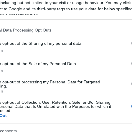
including but not limited to your visit or usage behaviour. You may click 
ményes, garantáltan legfeljebb 3 százalékos
 to Google and its third-party tags to use your data for below specifi
sára vonatkozóan eltörlik a 35 millió forintos
ogle consent section.
ltétele volt.
l Data Processing Opt Outs
dok 10, a három és több gyermeket vállaló vagy nevelő
nt vehetnek igénybe új lakás vagy ház vásárlására
o opt-out of the Sharing of my personal data.
s vagy ennyi gyereket előre vállaló családok ugyanezt
In
felhasználhatják - közölte az államtitkár.
itelek mérséklésére is: júliustól már a második gyerek
o opt-out of the Sale of my Personal Data.
In
madik gyerek születésekor pedig négymillió forintot.
ámogatásra számíthatnak a még gyerekvállalás előtt
to opt-out of processing my Personal Data for Targeted
ing.
vásárol és három gyereket tervez, akkor akár 25 millió
In
t a 10 millió forintos babaváró támogatás és a 10
o opt-out of Collection, Use, Retention, Sale, and/or Sharing
illió forintos kamattámogatott lakáshitelből
ersonal Data that Is Unrelated with the Purposes for which it
lected.
g társulhat ötmillió forintos áfa-visszatérítés is, ha
Out
n.
-hitel előtörleszthető, egyszülős családok is élhetnek
consents