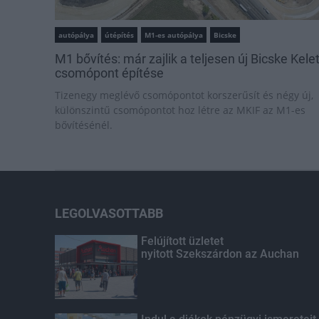
autópálya
útépítés
M1-es autópálya
Bicske
M1 bővítés: már zajlik a teljesen új Bicske Kele
csomópont építése
Tizenegy meglévő csomópontot korszerűsít és négy új,
különszintű csomópontot hoz létre az MKIF az M1-es
bővítésénél.
LEGOLVASOTTABB
Felújított üzletet
nyitott Szekszárdon az Auchan