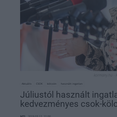
kormany.hu - F
Aktuális
CSOK
kölcsön
használt ingatlan
Júliustól használt ingatl
kedvezményes csok-köl
MTI
2019.03.12. 21:00