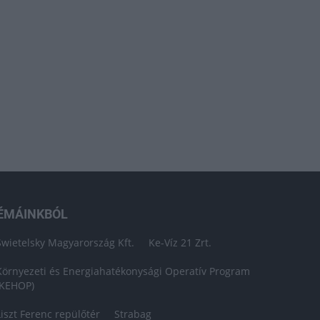
ÉMÁINKBÓL
Swietelsky Magyarország Kft.
Ke-Víz 21 Zrt.
Környezeti és Energiahatékonysági Operatív Program
(KEHOP)
Liszt Ferenc repülőtér
Strabag