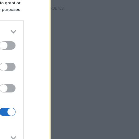
to grant or
HIRDETÉS
ed purposes