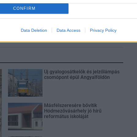
CONFIRM
és talán még
Az atomerőmű egyetlen
en tartható az
hatása a környezetre, hogy a
Duna vizét némileg felmelegíti
Data Deletion
Data Access
Privacy Policy
Új gyalogosátkelők és jelzőlámpás
csomópont épül Angyalföldön
Másfélszeresére bővítik
Hódmezővásárhely jó hírű
református iskoláját