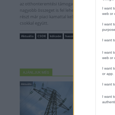
az otthonteremtési támogatásokkal, a kamattámoga
I want t
nagyobb összeget is fel lehet venni, utóbbi eset
web or d
részt már piaci kamattal kell törleszteni, és a 
csokkal együtt.
I want t
purpose
Aktuális
CSOK
kölcsön
használt ingatlan
I want 
I want t
web or d
I want t
AJÁNLJUK MÉG
or app.
I want t
Aktuális
Aktuális
I want t
authenti