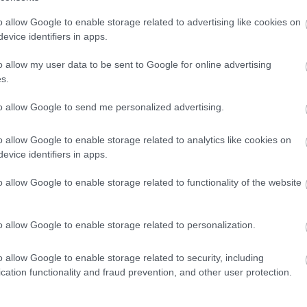
tott hitelek esetén a maximálisnál kisebb, illetve
o allow Google to enable storage related to advertising like cookies on
ében azonban a kamattámogatott összeghatár feletti
evice identifiers in apps.
kamattámogatott hitel önmagában nem kérhető, csak a
o allow my user data to be sent to Google for online advertising
s.
to allow Google to send me personalized advertising.
o allow Google to enable storage related to analytics like cookies on
evice identifiers in apps.
o allow Google to enable storage related to functionality of the website
o allow Google to enable storage related to personalization.
Aktuális
o allow Google to enable storage related to security, including
cation functionality and fraud prevention, and other user protection.