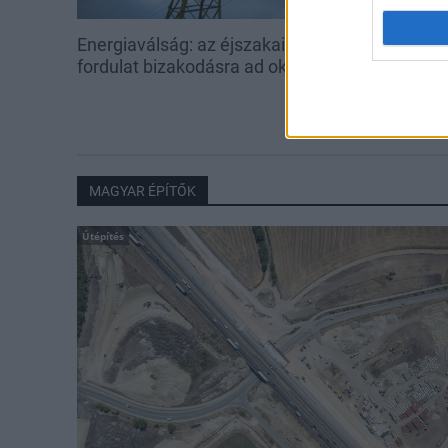
Energiaválság: az éjszakai
Paks: hétfőn 
fordulat bizakodásra ad okot
kedden üzemb
utolsó turbina
MAGYAR ÉPÍTŐK
Útépítés