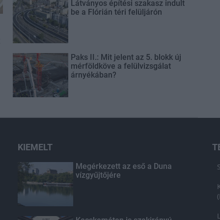
Látványos építési szakasz indult
be a Flórián téri felüljárón
t
Paks II.: Mit jelent az 5. blokk új
mérföldköve a felülvizsgálat
árnyékában?
KIEMELT
T
Megérkezett az eső a Duna
vízgyűjtőjére