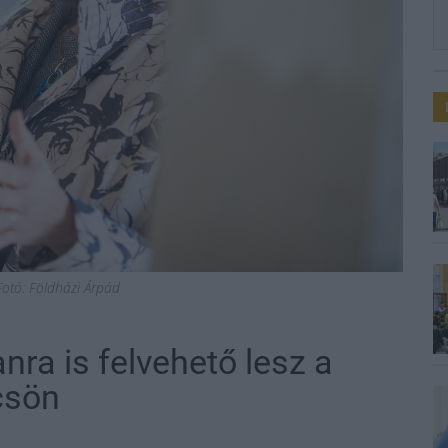
otó: Földházi Árpád
anra is felvehető lesz a
csön