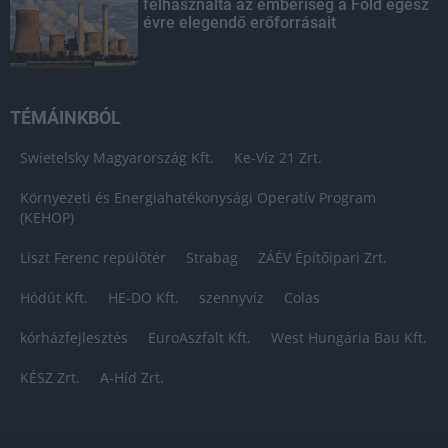
felhasználta az emberiség a Föld egész
évre elegendő erőforrásait
TÉMÁINKBÓL
Swietelsky Magyarország Kft.
Ke-Víz 21 Zrt.
Környezeti és Energiahatékonysági Operatív Program
(KEHOP)
Liszt Ferenc repülőtér
Strabag
ZÁÉV Építőipari Zrt.
Hódút Kft.
HE-DO Kft.
szennyvíz
Colas
kórházfejlesztés
EuroAszfalt Kft.
West Hungária Bau Kft.
KÉSZ Zrt.
A-Híd Zrt.