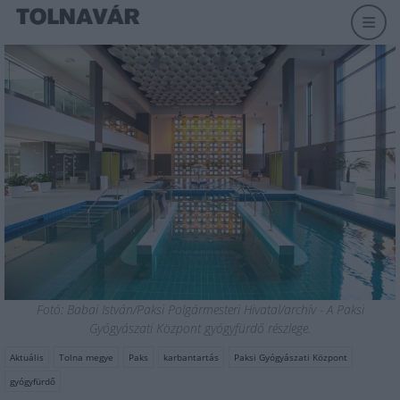
Fotó: Babai István/Paksi Polgármesteri Hivatal/archív - A Paksi
Gyógyászati Központ gyógyfürdő részlege.
Aktuális
Tolna megye
Paks
karbantartás
Paksi Gyógyászati Központ
gyógyfürdő