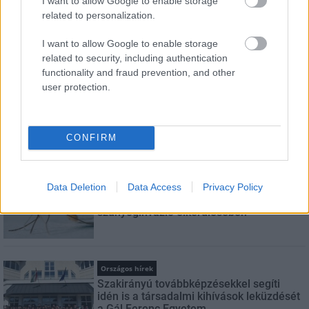
I want to allow Google to enable storage
E-mail cím
related to personalization.
I want to allow Google to enable storage
Feliratkozom a hírlevélre és elfogadom az
adatvédelmi
related to security, including authentication
szabályzatot!
functionality and fraud prevention, and other
user protection.
FELIRATKOZÁS
CONFIRM
LEGNÉZETTEBB
Országos hírek
Data Deletion
Data Access
Privacy Policy
A lakosságra is fontos szerep hárul a
szúnyoginvázió elkerülésében
Országos hírek
Szakirányú továbbképzésekkel segíti
idén is a társadalmi kihívások leküzdését
a Gál Ferenc Egyetem