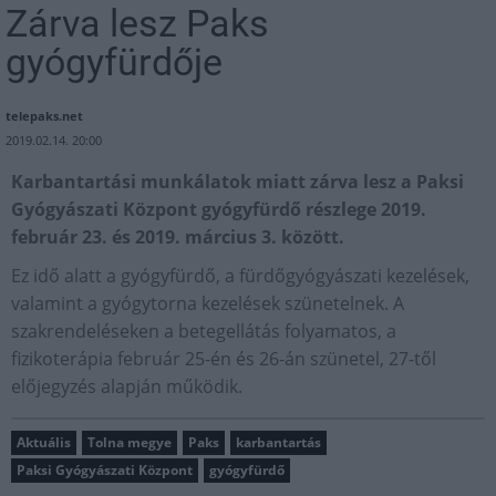
Zárva lesz Paks
gyógyfürdője
telepaks.net
2019.02.14. 20:00
Karbantartási munkálatok miatt zárva lesz a Paksi
Gyógyászati Központ gyógyfürdő részlege 2019.
február 23. és 2019. március 3. között.
Ez idő alatt a gyógyfürdő, a fürdőgyógyászati kezelések,
valamint a gyógytorna kezelések szünetelnek. A
szakrendeléseken a betegellátás folyamatos, a
fizikoterápia február 25-én és 26-án szünetel, 27-től
előjegyzés alapján működik.
Aktuális
Tolna megye
Paks
karbantartás
Paksi Gyógyászati Központ
gyógyfürdő