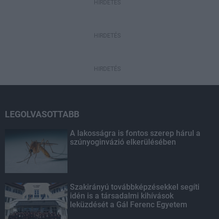
HIRDETÉS
HIRDETÉS
HIRDETÉS
LEGOLVASOTTABB
A lakosságra is fontos szerep hárul a
szúnyoginvázió elkerülésében
Szakirányú továbbképzésekkel segíti
idén is a társadalmi kihívások
leküzdését a Gál Ferenc Egyetem