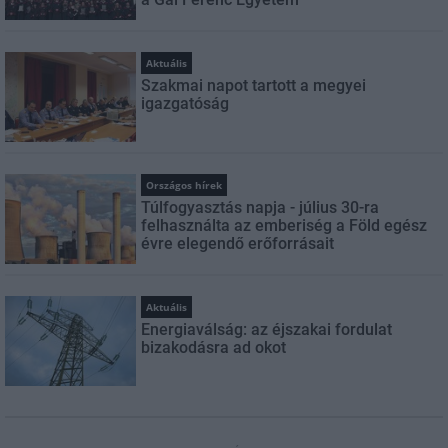
Aktuális
Szakmai napot tartott a megyei
igazgatóság
Országos hírek
Túlfogyasztás napja - július 30-ra
felhasználta az emberiség a Föld egész
évre elegendő erőforrásait
Aktuális
Energiaválság: az éjszakai fordulat
bizakodásra ad okot