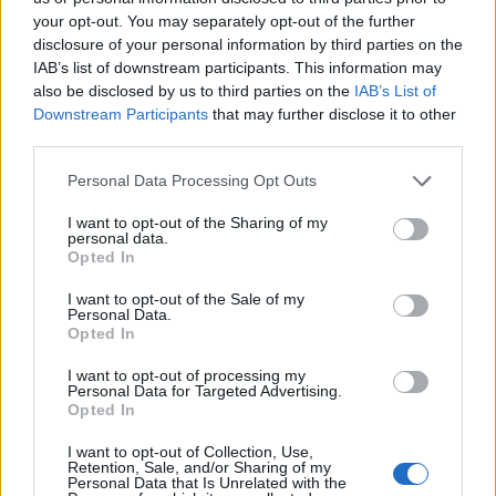
your opt-out. You may separately opt-out of the further
disclosure of your personal information by third parties on the
IAB’s list of downstream participants. This information may
also be disclosed by us to third parties on the
IAB’s List of
Mohács
Épkar Zrt.
Aktív Kft.
VivaPalazzo Zrt.
Downstream Participants
that may further disclose it to other
third parties.
Épített öröksége megújításával is készül Mohács a
csata ötszázadik évfordulójára
Please note that this website/app uses one or more Google
Personal Data Processing Opt Outs
services and may gather and store information including but
Új kápolna, kiállítótér épült a mohácsi csata emlékhelyén. A
not limited to your visit or usage behaviour. You may click to
I want to opt-out of the Sharing of my
városban is számos beruházás készült el vagy közeledik a
personal data.
grant or deny consent to Google and its third-party tags to
befejezéshez. Új parkolóház létesül, megújul a városháza és a
Opted In
use your data for below specified purposes in below Google
Széchenyi tér is.
consent section.
I want to opt-out of the Sale of my
Personal Data.
A tengerfenék alatt négy óriáskábellel
Opted In
kötik össze Spanyolország és
Franciaország villamosenergia-
I want to opt-out of processing my
hálózatát
Personal Data for Targeted Advertising.
Opted In
Még több zöld, még több virág és új
I want to opt-out of Collection, Use,
játszótér Debrecen egyik legfontosabb
Retention, Sale, and/or Sharing of my
Personal Data that Is Unrelated with the
terén