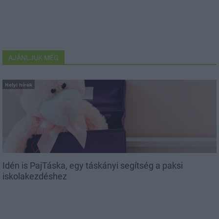
AJÁNLJUK MÉG
Helyi hírek
Idén is PajTáska, egy táskányi segítség a paksi
iskolakezdéshez