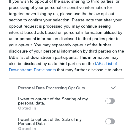
If you wish to opt-out of the sale, sharing to third parties, or
processing of your personal or sensitive information for
targeted advertising by us, please use the below opt-out
section to confirm your selection. Please note that after your
MAGYAR ÉPÍTŐK
opt-out request is processed you may continue seeing
interest-based ads based on personal information utilized by
Útépítés
us or personal information disclosed to third parties prior to
your opt-out. You may separately opt-out of the further
disclosure of your personal information by third parties on the
IAB’s list of downstream participants. This information may
also be disclosed by us to third parties on the
IAB’s List of
Downstream Participants
that may further disclose it to other
third parties.
Please note that this website/app uses one or more Google
Personal Data Processing Opt Outs
services and may gather and store information including but
not limited to your visit or usage behaviour. You may click to
I want to opt-out of the Sharing of my
personal data.
grant or deny consent to Google and its third-party tags to
Opted In
use your data for below specified purposes in below Google
autópálya
útépítés
M1-es autópálya
Bicske
consent section.
I want to opt-out of the Sale of my
M1 bővítés: már zajlik a teljesen új Bicske Kelet
Personal Data.
Opted In
csomópont építése