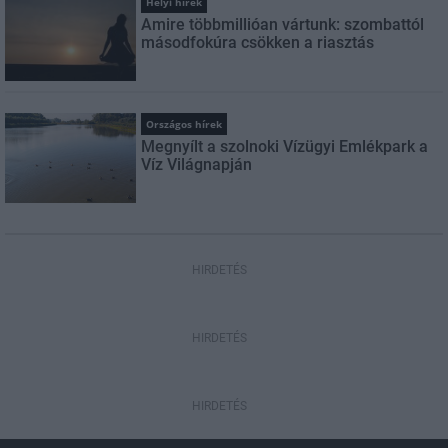
Helyi hírek
Amire többmillióan vártunk: szombattól
másodfokúra csökken a riasztás
Országos hírek
Megnyílt a szolnoki Vízügyi Emlékpark a
Víz Világnapján
HIRDETÉS
HIRDETÉS
HIRDETÉS