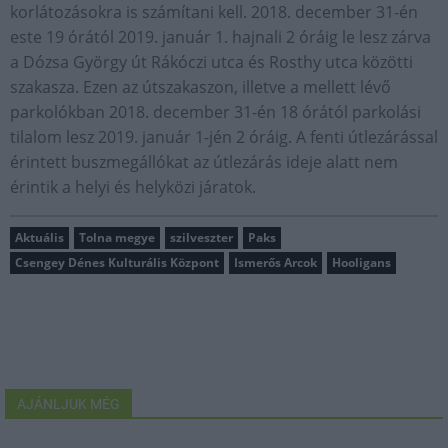
korlátozásokra is számítani kell. 2018. december 31-én
este 19 órától 2019. január 1. hajnali 2 óráig le lesz zárva
a Dózsa György út Rákóczi utca és Rosthy utca közötti
szakasza. Ezen az útszakaszon, illetve a mellett lévő
parkolókban 2018. december 31-én 18 órától parkolási
tilalom lesz 2019. január 1-jén 2 óráig. A fenti útlezárással
érintett buszmegállókat az útlezárás ideje alatt nem
érintik a helyi és helyközi járatok.
Aktuális
Tolna megye
szilveszter
Paks
Csengey Dénes Kulturális Központ
Ismerős Arcok
Hooligans
AJÁNLJUK MÉG