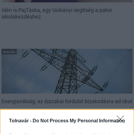
Idén is PajTáska, egy táskányi segítség a paksi
iskolakezdéshez
Aktuális
Energiaválság: az éjszakai fordulat bizakodásra ad okot
Tolnavár -
Do Not Process My Personal Information