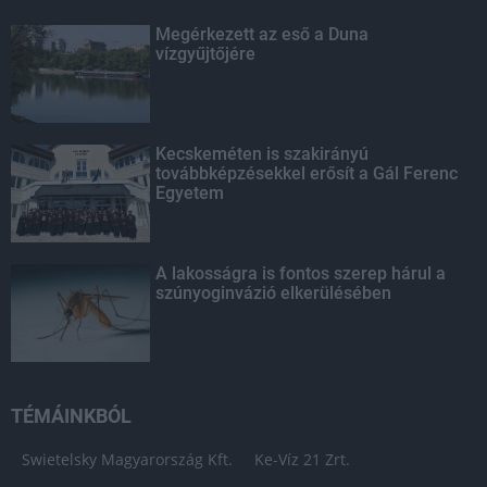
Megérkezett az eső a Duna
vízgyűjtőjére
Kecskeméten is szakirányú
továbbképzésekkel erősít a Gál Ferenc
Egyetem
A lakosságra is fontos szerep hárul a
szúnyoginvázió elkerülésében
TÉMÁINKBÓL
Swietelsky Magyarország Kft.
Ke-Víz 21 Zrt.