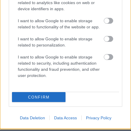
related to analytics like cookies on web or
mérföldköve a felülvizsgálat
árnyékában?
device identifiers in apps.
I want to allow Google to enable storage
related to functionality of the website or app.
I want to allow Google to enable storage
HÍRLEVÉL
related to personalization.
I want to allow Google to enable storage
Név
related to security, including authentication
functionality and fraud prevention, and other
user protection.
E-mail cím
CONFIRM
Feliratkozom a hírlevélre és elfogadom az
adatvédelmi
szabályzatot!
FELIRATKOZÁS
Data Deletion
Data Access
Privacy Policy