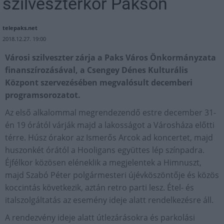
szilveszterkor Pakson
telepaks.net
2018.12.27. 19:00
Városi szilveszter zárja a Paks Város Önkormányzata
finanszírozásával, a Csengey Dénes Kulturális
Központ szervezésében megvalósult decemberi
programsorozatot.
Az első alkalommal megrendezendő estre december 31-
én 19 órától várják majd a lakosságot a Városháza előtti
térre. Húsz órakor az Ismerős Arcok ad koncertet, majd
huszonkét órától a Hooligans együttes lép színpadra.
Éjfélkor közösen eléneklik a megjelentek a Himnuszt,
majd Szabó Péter polgármesteri újévköszöntője és közös
koccintás következik, aztán retro parti lesz. Étel- és
italszolgáltatás az esemény ideje alatt rendelkezésre áll.
A rendezvény ideje alatt útlezárásokra és parkolási