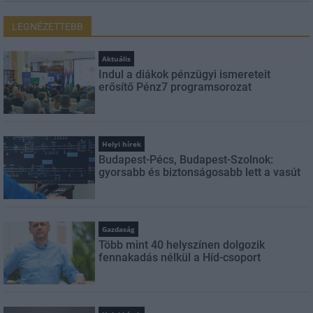
LEGNÉZETTEBB
Aktuális
Indul a diákok pénzügyi ismereteit
erősítő Pénz7 programsorozat
Helyi hírek
Budapest-Pécs, Budapest-Szolnok:
gyorsabb és biztonságosabb lett a vasút
Gazdaság
Több mint 40 helyszínen dolgozik
fennakadás nélkül a Híd-csoport