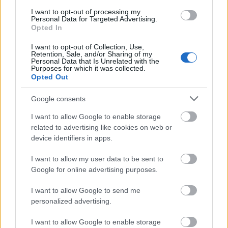
Tizenegy meglévő csomópontot korszerűsít és négy új,
I want to opt-out of processing my
Personal Data for Targeted Advertising.
különszintű csomópontot hoz létre az MKIF az M1-es
Opted In
bővítésénél.
I want to opt-out of Collection, Use,
Retention, Sale, and/or Sharing of my
Új gyalogosátkelők és jelzőlámpás
Personal Data that Is Unrelated with the
csomópont épül Angyalföldön
Purposes for which it was collected.
Opted Out
Google consents
Másfélszeresére bővítik
I want to allow Google to enable storage
Hódmezővásárhely jó hírű református
related to advertising like cookies on web or
iskoláját
device identifiers in apps.
I want to allow my user data to be sent to
Látványos építési szakasz indult be a
Google for online advertising purposes.
Flórián téri felüljárón
I want to allow Google to send me
personalized advertising.
I want to allow Google to enable storage
Paks II.: Mit jelent az 5. blokk új