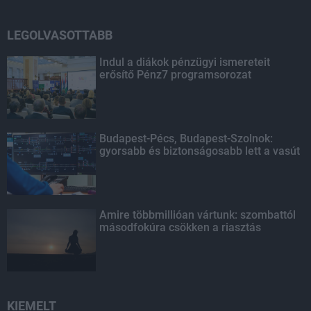
LEGOLVASOTTABB
Indul a diákok pénzügyi ismereteit
erősítő Pénz7 programsorozat
Budapest-Pécs, Budapest-Szolnok:
gyorsabb és biztonságosabb lett a vasút
Amire többmillióan vártunk: szombattól
másodfokúra csökken a riasztás
KIEMELT