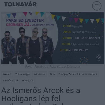
Paks - Facebook: ‎Paks Városi Szilveszter
Aktuális
Tolna megye
szilveszter
Paks
Csengey Dénes Kulturális Központ
Ismerős Arcok
Hooligans
Az Ismerős Arcok és a
Hooligans lép fel