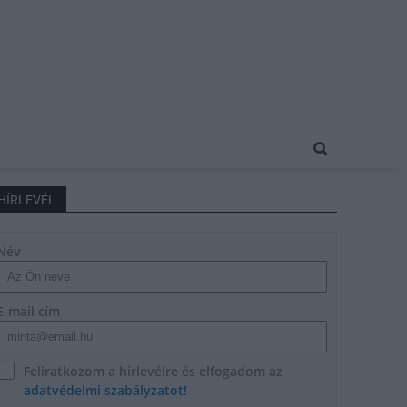
HÍRLEVÉL
Név
E-mail cím
Feliratkozom a hírlevélre és elfogadom az
adatvédelmi szabályzatot!