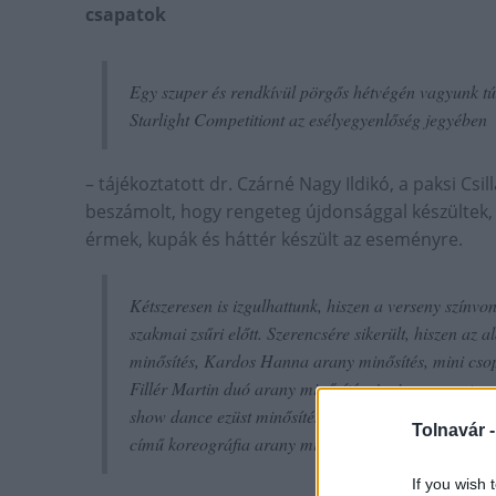
csapatok
Egy szuper és rendkívül pörgős hétvégén vagyunk túl
Starlight Competitiont az esélyegyenlőség jegyében
– tájékoztatott dr. Czárné Nagy Ildikó, a paksi Csil
beszámolt, hogy rengeteg újdonsággal készültek, t
érmek, kupák és háttér készült az eseményre.
Kétszeresen is izgulhattunk, hiszen a verseny színvo
szakmai zsűri előtt. Szerencsére sikerült, hiszen az 
minősítés, Kardos Hanna arany minősítés, mini csop
Fillér Martin duó arany minősítés, junior csoportos
show dance ezüst minősítés, junior csoportos lyrica
Tolnavár 
című koreográfia arany minősítés.
If you wish 