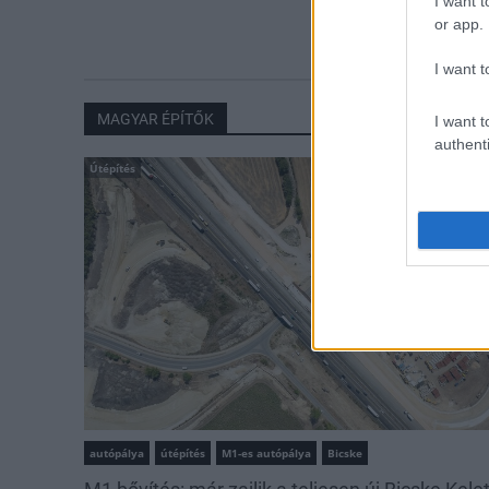
I want t
iskolakezdés
or app.
I want t
MAGYAR ÉPÍTŐK
I want t
authenti
Útépítés
autópálya
útépítés
M1-es autópálya
Bicske