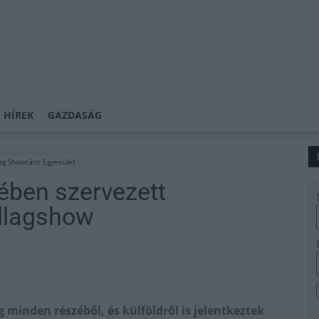
 HÍREK
GAZDASÁG
lag Showtánc Egyesület
ében szervezett
illagshow
 minden részéből, és külföldről is jelentkeztek