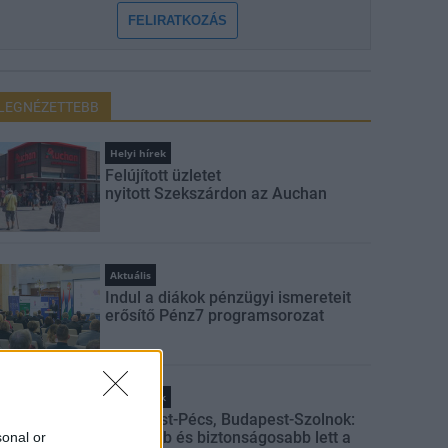
FELIRATKOZÁS
LEGNÉZETTEBB
Helyi hírek
Felújított üzletet
nyitott Szekszárdon az Auchan
Aktuális
Indul a diákok pénzügyi ismereteit
erősítő Pénz7 programsorozat
Helyi hírek
Budapest-Pécs, Budapest-Szolnok:
gyorsabb és biztonságosabb lett a
sonal or