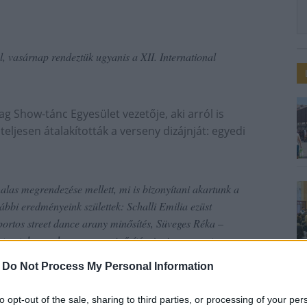
, vasárnap rendeztük ugyanis a XII. International
lag Show-tánc Egyesület vezetője, aki arról is
eljesen átalakították a verseny dizájnját: egyedi
nalas megrendezése mellett, mi is bizonyítani akartunk a
alábbi eredményeink születtek: Schalli Emilia ezüst
ortos street dance arany minősítés, Süveges Réka –
 street dance show arany minősítés, junior csoportos
l dance arany minősítés, junior csoportos The Hungers
-
Do Not Process My Personal Information
to opt-out of the sale, sharing to third parties, or processing of your per