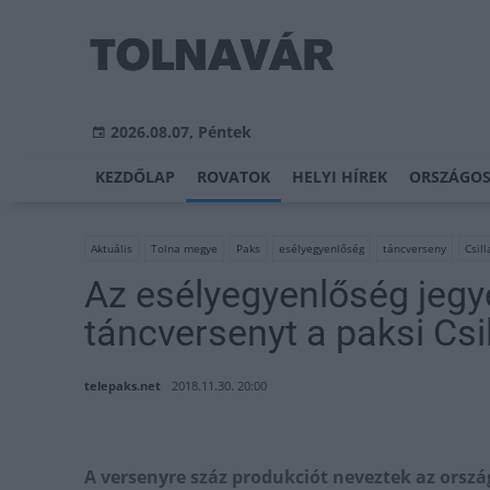
2026.08.07, Péntek
KEZDŐLAP
ROVATOK
HELYI HÍREK
ORSZÁGOS
Aktuális
Tolna megye
Paks
esélyegyenlőség
táncverseny
Csil
Az esélyegyenlőség jegy
táncversenyt a paksi Cs
telepaks.net
2018.11.30. 20:00
A versenyre száz produkciót neveztek az ország