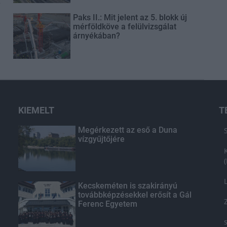
t
Paks II.: Mit jelent az 5. blokk új
mérföldköve a felülvizsgálat
árnyékában?
KIEMELT
T
Megérkezett az eső a Duna
vízgyűjtőjére
Kecskeméten is szakirányú
továbbképzésekkel erősít a Gál
Ferenc Egyetem