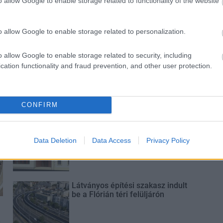
o allow Google to enable storage related to functionality of the website
hez
o allow Google to enable storage related to personalization.
o allow Google to enable storage related to security, including
cation functionality and fraud prevention, and other user protection.
Új gyalogosátkelők és jelzőlámpás
csomópont épül Angyalföldön
CONFIRM
Másfélszeresére bővítik
Hódmezővásárhely jó hírű
Data Deletion
Data Access
Privacy Policy
református iskoláját
Látványos építési szakasz indult
be a Flórián téri felüljárón