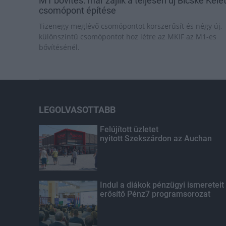
M1 bővítés: már zajlik a teljesen új Bicske Kele
csomópont építése
Tizenegy meglévő csomópontot korszerűsít és négy új,
különszintű csomópontot hoz létre az MKIF az M1-es
bővítésénél.
LEGOLVASOTTABB
Felújított üzletet
nyitott Szekszárdon az Auchan
Indul a diákok pénzügyi ismereteit
erősítő Pénz7 programsorozat