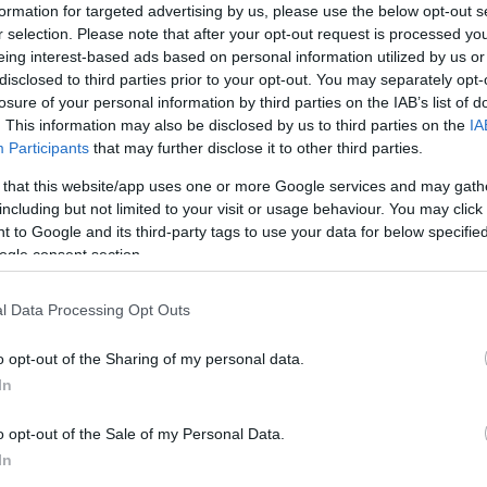
korábbi években is közkedvelt rendezvényük, a
formation for targeted advertising by us, please use the below opt-out s
r selection. Please note that after your opt-out request is processed y
helyi és az országos média figyelmét, hiszen a fő
eing interest-based ads based on personal information utilized by us or
disclosed to third parties prior to your opt-out. You may separately opt-
sérült emberek is jelen voltak. Programjuk az emberi
losure of your personal information by third parties on the IAB’s list of
. This information may also be disclosed by us to third parties on the
IA
eretné felhívni a figyelmet. Az egyesület fontos
Participants
that may further disclose it to other third parties.
önálló élethez segítséget nem igénylő emberek közötti
yílt formálását, az ezzel kapcsolatos kampányt. Az
 that this website/app uses one or more Google services and may gath
including but not limited to your visit or usage behaviour. You may click 
lló rendezvény nagyon meghatározó szerepet tölt be,
 to Google and its third-party tags to use your data for below specifi
ogle consent section.
észséges és a sérült emberek számára a közös életre,
dezvény az embereket célozza kortól és nemtől
l Data Processing Opt Outs
ializációjának elősegítése érdekében, és a társadalom
zárné Nagy Ildikó. Kiemelte, hogy továbbra is
o opt-out of the Sharing of my personal data.
ság összetartozását, a magyar amatőr táncéletet
In
 egyéni alkotókat megismerni, tapasztalatot cserélni.
o opt-out of the Sale of my Personal Data.
ortokat is és ezzel is erősíteni az összetartozást. A
In
rzés mind a közönségnek, mind pedig a