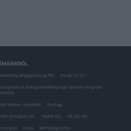
ÉMÁINKBÓL
Swietelsky Magyarország Kft.
Ke-Víz 21 Zrt.
Környezeti és Energiahatékonysági Operatív Program
(KEHOP)
Liszt Ferenc repülőtér
Strabag
ZÁÉV Építőipari Zrt.
Hódút Kft.
HE-DO Kft.
szennyvíz
Colas
kórházfejlesztés