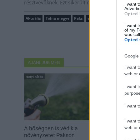
résztvevőknek. Ezt sikerült megvalósítani, tette h
I want 
Advertis
Opted 
Aktuális
Tolna megye
Paks
esélyegyenlőség
táncvers
I want t
of my P
was col
Opted 
Google 
AJÁNLJUK MÉG
I want t
web or d
Helyi hírek
Helyi hírek
I want t
purpose
I want 
I want t
web or d
A hőségben is védik a
Idén is PajTás
növényzetet Pakson
segítség a pak