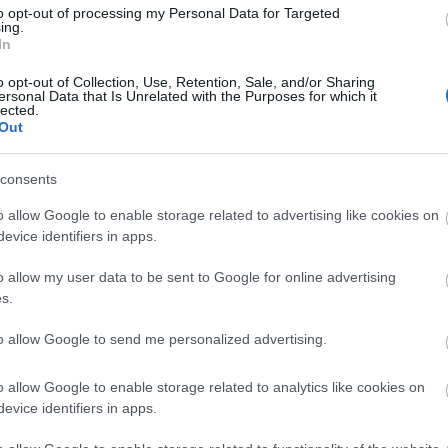
ozzá.
to opt-out of processing my Personal Data for Targeted
ing.
In
eny
Csillag Showtánc Egyesület
o opt-out of Collection, Use, Retention, Sale, and/or Sharing
ersonal Data that Is Unrelated with the Purposes for which it
lected.
Out
consents
o allow Google to enable storage related to advertising like cookies on
evice identifiers in apps.
Aktuális
o allow my user data to be sent to Google for online advertising
s.
to allow Google to send me personalized advertising.
o allow Google to enable storage related to analytics like cookies on
evice identifiers in apps.
ka, egy táskányi
Energiaválság: az éjszakai
si
fordulat bizakodásra ad okot