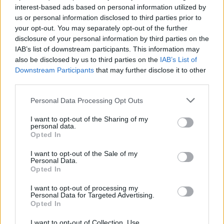
interest-based ads based on personal information utilized by
us or personal information disclosed to third parties prior to
your opt-out. You may separately opt-out of the further
disclosure of your personal information by third parties on the
IAB’s list of downstream participants. This information may
also be disclosed by us to third parties on the
IAB’s List of
Downstream Participants
that may further disclose it to other
Paks: hétfőn és talán még kedden üzemben tartható
third parties.
az utolsó turbina
Please note that this website/app uses one or more Google
Personal Data Processing Opt Outs
services and may gather and store information including but
not limited to your visit or usage behaviour. You may click to
I want to opt-out of the Sharing of my
personal data.
grant or deny consent to Google and its third-party tags to
Opted In
use your data for below specified purposes in below Google
consent section.
I want to opt-out of the Sale of my
Personal Data.
MAGYAR ÉPÍTŐK
Opted In
I want to opt-out of processing my
Aktuális
Personal Data for Targeted Advertising.
Opted In
I want to opt-out of Collection, Use,