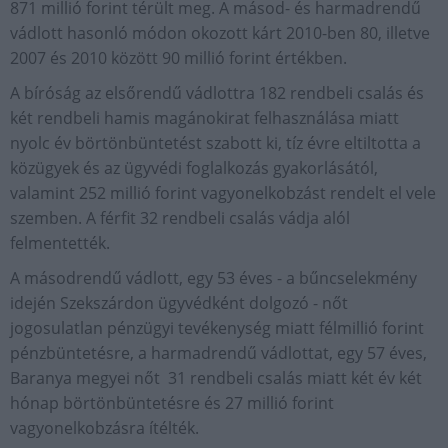
871 millió forint térült meg. A másod- és harmadrendű
vádlott hasonló módon okozott kárt 2010-ben 80, illetve
2007 és 2010 között 90 millió forint értékben.
A bíróság az elsőrendű vádlottra 182 rendbeli csalás és
két rendbeli hamis magánokirat felhasználása miatt
nyolc év börtönbüntetést szabott ki, tíz évre eltiltotta a
közügyek és az ügyvédi foglalkozás gyakorlásától,
valamint 252 millió forint vagyonelkobzást rendelt el vele
szemben. A férfit 32 rendbeli csalás vádja alól
felmentették.
A másodrendű vádlott, egy 53 éves - a bűncselekmény
idején Szekszárdon ügyvédként dolgozó - nőt
jogosulatlan pénzügyi tevékenység miatt félmillió forint
pénzbüntetésre, a harmadrendű vádlottat, egy 57 éves,
Baranya megyei nőt 31 rendbeli csalás miatt két év két
hónap börtönbüntetésre és 27 millió forint
vagyonelkobzásra ítélték.