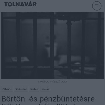
pixabay - illusztráció
Aktuális
Szekszárd
börtön
csalás
Börtön- és pénzbüntetésre