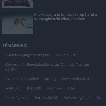
A lakosságra is fontos szerep hárul a
szúnyoginvázió elkerülésében
TÉMÁINKBÓL
Swietelsky Magyarország Kft.
Ke-Víz 21 Zrt.
Környezeti és Energiahatékonysági Operatív Program
(KEHOP)
Liszt Ferenc repülőtér
Strabag
ZÁÉV Építőipari Zrt.
Hódút Kft.
HE-DO Kft.
szennyvíz
Colas
kórházfejlesztés
EuroAszfalt Kft.
West Hungária Bau Kft.