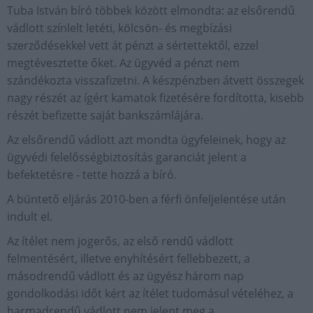
Tuba István bíró többek között elmondta: az elsőrendű
vádlott színlelt letéti, kölcsön- és megbízási
szerződésekkel vett át pénzt a sértettektől, ezzel
megtévesztette őket. Az ügyvéd a pénzt nem
szándékozta visszafizetni. A készpénzben átvett összegek
nagy részét az ígért kamatok fizetésére fordította, kisebb
részét befizette saját bankszámlájára.
Az elsőrendű vádlott azt mondta ügyfeleinek, hogy az
ügyvédi felelősségbiztosítás garanciát jelent a
befektetésre - tette hozzá a bíró.
A büntető eljárás 2010-ben a férfi önfeljelentése után
indult el.
Az ítélet nem jogerős, az első rendű vádlott
felmentésért, illetve enyhítésért fellebbezett, a
másodrendű vádlott és az ügyész három nap
gondolkodási időt kért az ítélet tudomásul vételéhez, a
harmadrendű vádlott nem jelent meg a