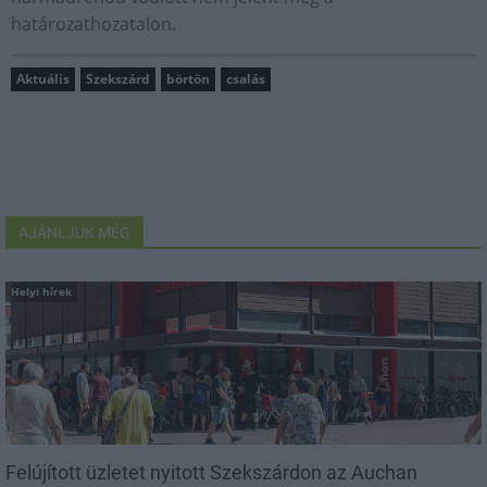
határozathozatalon.
Aktuális
Szekszárd
börtön
csalás
AJÁNLJUK MÉG
Helyi hírek
Felújított üzletet nyitott Szekszárdon az Auchan