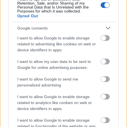
Retention, Sale, and/or Sharing of my
Personal Data that Is Unrelated with the
Purposes for which it was collected.
Opted Out
Google consents
I want to allow Google to enable storage
related to advertising like cookies on web or
device identifiers in apps.
Tata
műemlékfelújítás
műemlék
restaurálás
I want to allow my user data to be sent to
Történelmi táj, amelynek minden köve mesél –
Google for online advertising purposes.
megújul a tatai Angolkert
A projekt részeként megújulnak a területen található
I want to allow Google to send me
műemlékek, köztük a különleges Műromok, valamint a közeli
personalized advertising.
Várkanyarban álló Nepomuki Szent János híd és szobor is.
I want to allow Google to enable storage
related to analytics like cookies on web or
M1 bővítés: már zajlik a teljesen új
device identifiers in apps.
Bicske Kelet csomópont építése
I want to allow Google to enable storage
related to functionality of the website or app.