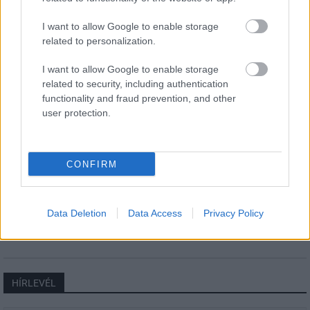
Új gyalogosátkelők és jelzőlámpás
I want to allow Google to enable storage
csomópont épül Angyalföldön
related to personalization.
I want to allow Google to enable storage
related to security, including authentication
Másfélszeresére bővítik
functionality and fraud prevention, and other
Hódmezővásárhely jó hírű református
user protection.
iskoláját
CONFIRM
Látványos építési szakasz indult be a
Flórián téri felüljárón
Data Deletion
Data Access
Privacy Policy
HÍRLEVÉL