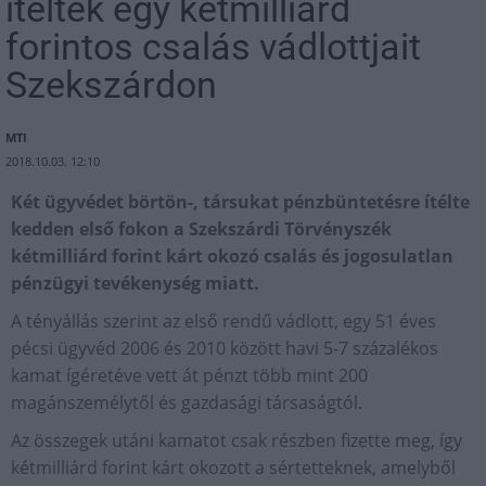
ítélték egy kétmilliárd
forintos csalás vádlottjait
Szekszárdon
MTI
2018.10.03. 12:10
Két ügyvédet börtön-, társukat pénzbüntetésre ítélte
kedden első fokon a Szekszárdi Törvényszék
kétmilliárd forint kárt okozó csalás és jogosulatlan
pénzügyi tevékenység miatt.
A tényállás szerint az első rendű vádlott, egy 51 éves
pécsi ügyvéd 2006 és 2010 között havi 5-7 százalékos
kamat ígéretéve vett át pénzt több mint 200
magánszemélytől és gazdasági társaságtól.
Az összegek utáni kamatot csak részben fizette meg, így
kétmilliárd forint kárt okozott a sértetteknek, amelyből