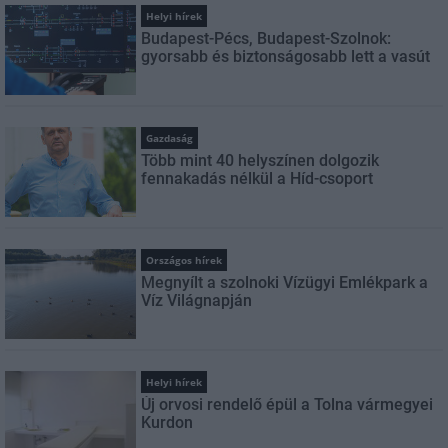
Helyi hírek
Budapest-Pécs, Budapest-Szolnok:
gyorsabb és biztonságosabb lett a vasút
Gazdaság
Több mint 40 helyszínen dolgozik
fennakadás nélkül a Híd-csoport
Országos hírek
Megnyílt a szolnoki Vízügyi Emlékpark a
Víz Világnapján
Helyi hírek
Új orvosi rendelő épül a Tolna vármegyei
Kurdon