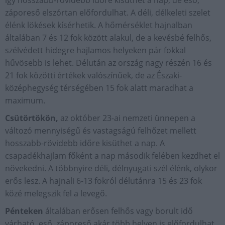
így hosszabb-rövidebb időre kisüthet a nap, de eső,
záporeső elszórtan előfordulhat. A déli, délkeleti szelet
élénk lökések kísérhetik. A hőmérséklet hajnalban
általában 7 és 12 fok között alakul, de a kevésbé felhős,
szélvédett hidegre hajlamos helyeken pár fokkal
hűvösebb is lehet. Délután az ország nagy részén 16 és
21 fok közötti értékek valószínűek, de az Északi-
középhegység térségében 15 fok alatt maradhat a
maximum.
Csütörtökön,
az október 23-ai nemzeti ünnepen a
változó mennyiségű és vastagságú felhőzet mellett
hosszabb-rövidebb időre kisüthet a nap. A
csapadékhajlam főként a nap második felében kezdhet el
növekedni. A többnyire déli, délnyugati szél élénk, olykor
erős lesz. A hajnali 6-13 fokról délutánra 15 és 23 fok
közé melegszik fel a levegő.
Pénteken
általában erősen felhős vagy borult idő
várható, eső, záporeső akár több helyen is előfordulhat.