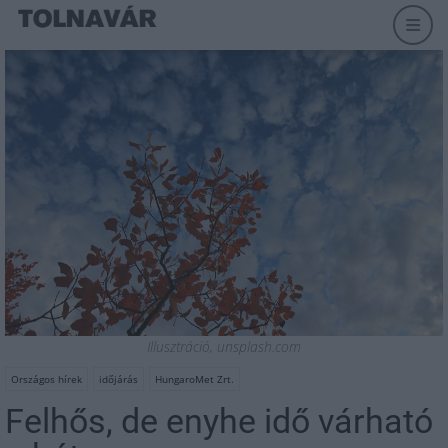
Illusztráció, unsplash.com
Országos hírek
időjárás
HungaroMet Zrt.
Felhős, de enyhe idő várható