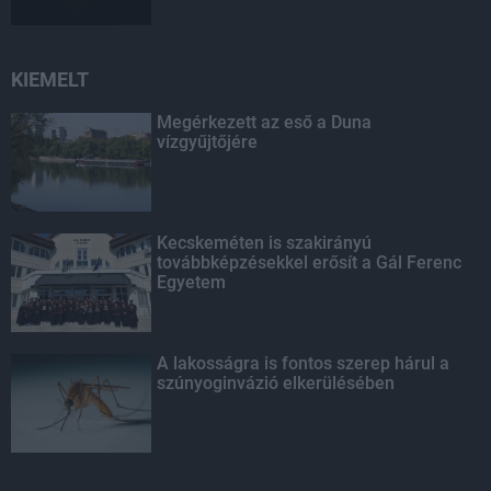
KIEMELT
Megérkezett az eső a Duna
vízgyűjtőjére
Kecskeméten is szakirányú
továbbképzésekkel erősít a Gál Ferenc
Egyetem
A lakosságra is fontos szerep hárul a
szúnyoginvázió elkerülésében