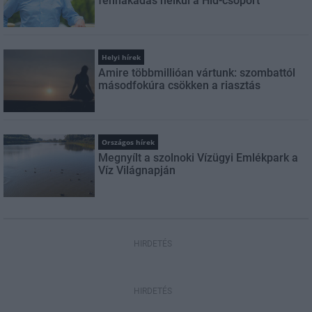
fennakadás nélkül a Híd-csoport
Helyi hírek
Amire többmillióan vártunk: szombattól
másodfokúra csökken a riasztás
Országos hírek
Megnyílt a szolnoki Vízügyi Emlékpark a
Víz Világnapján
HIRDETÉS
HIRDETÉS