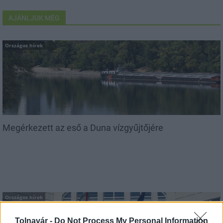
AJÁNLJUK MÉG
Országos hírek
Megérkezett az eső a Duna vízgyűjtőjére
Országos hírek
Tolnavár -
Do Not Process My Personal Information