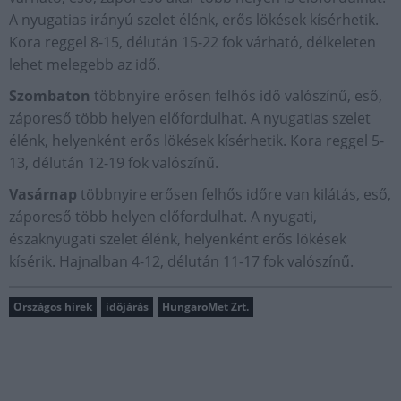
A nyugatias irányú szelet élénk, erős lökések kísérhetik.
Kora reggel 8-15, délután 15-22 fok várható, délkeleten
lehet melegebb az idő.
Szombaton
többnyire erősen felhős idő valószínű, eső,
záporeső több helyen előfordulhat. A nyugatias szelet
élénk, helyenként erős lökések kísérhetik. Kora reggel 5-
13, délután 12-19 fok valószínű.
Vasárnap
többnyire erősen felhős időre van kilátás, eső,
záporeső több helyen előfordulhat. A nyugati,
északnyugati szelet élénk, helyenként erős lökések
kísérik. Hajnalban 4-12, délután 11-17 fok valószínű.
Országos hírek
időjárás
HungaroMet Zrt.