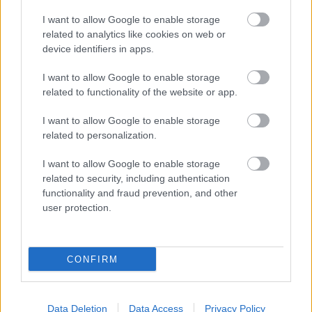
autópálya
útépítés
M1-es autópálya
Bicske
I want to allow Google to enable storage
M1 bővítés: már zajlik a teljesen új Bicske Kelet
related to analytics like cookies on web or
csomópont építése
device identifiers in apps.
Tizenegy meglévő csomópontot korszerűsít és négy új,
I want to allow Google to enable storage
különszintű csomópontot hoz létre az MKIF az M1-es
related to functionality of the website or app.
bővítésénél.
I want to allow Google to enable storage
Új gyalogosátkelők és jelzőlámpás
related to personalization.
csomópont épül Angyalföldön
I want to allow Google to enable storage
related to security, including authentication
functionality and fraud prevention, and other
user protection.
Másfélszeresére bővítik
Hódmezővásárhely jó hírű református
iskoláját
CONFIRM
Látványos építési szakasz indult be a
Flórián téri felüljárón
Data Deletion
Data Access
Privacy Policy