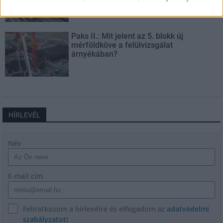
Paks II.: Mit jelent az 5. blokk új
mérföldköve a felülvizsgálat
árnyékában?
HÍRLEVÉL
Név
E-mail cím
Feliratkozom a hírlevélre és elfogadom az
adatvédelmi
szabályzatot!