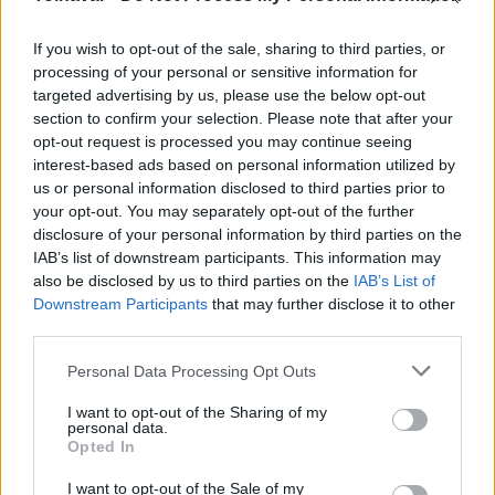
If you wish to opt-out of the sale, sharing to third parties, or
processing of your personal or sensitive information for
targeted advertising by us, please use the below opt-out
section to confirm your selection. Please note that after your
Kecskeméten is szakirányú továbbképzésekkel erősít a
opt-out request is processed you may continue seeing
Gál Ferenc Egyetem
interest-based ads based on personal information utilized by
us or personal information disclosed to third parties prior to
your opt-out. You may separately opt-out of the further
disclosure of your personal information by third parties on the
IAB’s list of downstream participants. This information may
Országos hírek
also be disclosed by us to third parties on the
IAB’s List of
Downstream Participants
that may further disclose it to other
third parties.
Please note that this website/app uses one or more Google
Personal Data Processing Opt Outs
services and may gather and store information including but
not limited to your visit or usage behaviour. You may click to
I want to opt-out of the Sharing of my
personal data.
grant or deny consent to Google and its third-party tags to
Opted In
use your data for below specified purposes in below Google
A lakosságra is fontos szerep hárul a szúnyoginvázió
consent section.
elkerülésében
I want to opt-out of the Sale of my