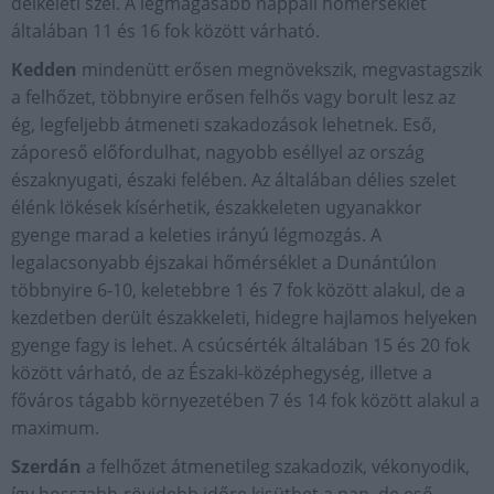
délkeleti szél. A legmagasabb nappali hőmérséklet
általában 11 és 16 fok között várható.
Kedden
mindenütt erősen megnövekszik, megvastagszik
a felhőzet, többnyire erősen felhős vagy borult lesz az
ég, legfeljebb átmeneti szakadozások lehetnek. Eső,
záporeső előfordulhat, nagyobb eséllyel az ország
északnyugati, északi felében. Az általában délies szelet
élénk lökések kísérhetik, északkeleten ugyanakkor
gyenge marad a keleties irányú légmozgás. A
legalacsonyabb éjszakai hőmérséklet a Dunántúlon
többnyire 6-10, keletebbre 1 és 7 fok között alakul, de a
kezdetben derült északkeleti, hidegre hajlamos helyeken
gyenge fagy is lehet. A csúcsérték általában 15 és 20 fok
között várható, de az Északi-középhegység, illetve a
főváros tágabb környezetében 7 és 14 fok között alakul a
maximum.
Szerdán
a felhőzet átmenetileg szakadozik, vékonyodik,