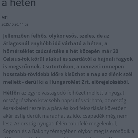
a héten
MTI
2025.10.20. 11:52
Jellemzően felhős, olykor esős, szeles, de az
átlagosnál enyhébb idő várható a héten, a
hőmérséklet csúcsértéke a hét közepén már 20
Celsius-fok körül alakul és szerdától a hajnali fagyok
is megszűnnek. Csütörtökön, a nemzeti ünnepen
hosszabb-rövidebb időre kisüthet a nap az élénk szél
mellett - derül ki a HungaroMet Zrt. előrejelzéséből.
Hétfőn
az egyre vastagodó felhőzet mellett a nyugati
országrészben kevesebb napsütés várható, az ország
északkeleti részein a pára és köd feloszlását követően
akár estig derült maradhat az idő, csapadék még nem
lesz. Az ország nyugati felén többfelé megélénkül,
Sopron és a Bakony térségében olykor meg is erősödik a