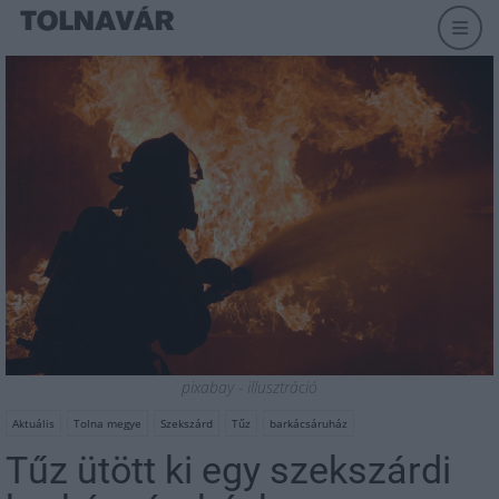
pixabay - illusztráció
Aktuális
Tolna megye
Szekszárd
Tűz
barkácsáruház
Tűz ütött ki egy szekszárdi