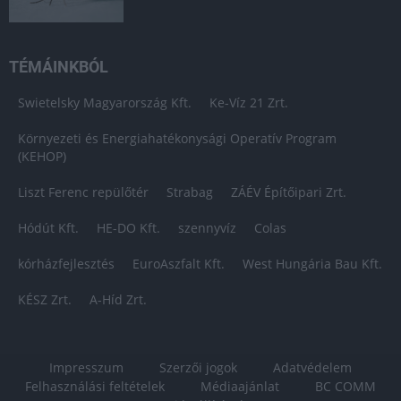
TÉMÁINKBÓL
Swietelsky Magyarország Kft.
Ke-Víz 21 Zrt.
Környezeti és Energiahatékonysági Operatív Program
(KEHOP)
Liszt Ferenc repülőtér
Strabag
ZÁÉV Építőipari Zrt.
Hódút Kft.
HE-DO Kft.
szennyvíz
Colas
kórházfejlesztés
EuroAszfalt Kft.
West Hungária Bau Kft.
KÉSZ Zrt.
A-Híd Zrt.
Impresszum
Szerzői jogok
Adatvédelem
Felhasználási feltételek
Médiaajánlat
BC COMM