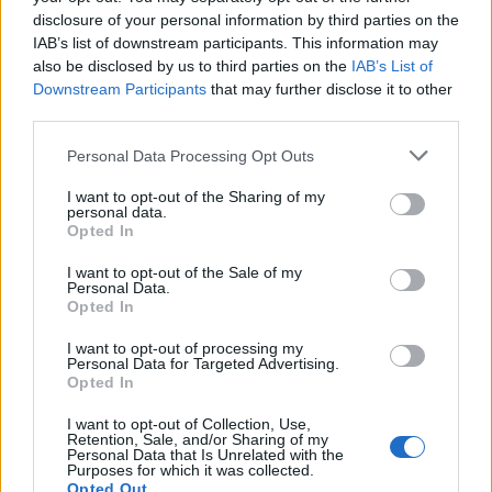
disclosure of your personal information by third parties on the
IAB’s list of downstream participants. This information may
also be disclosed by us to third parties on the
IAB’s List of
Tata
műemlékfelújítás
műemlék
restaurálás
Downstream Participants
that may further disclose it to other
third parties.
Történelmi táj, amelynek minden köve mesél –
megújul a tatai Angolkert
Please note that this website/app uses one or more Google
Personal Data Processing Opt Outs
A projekt részeként megújulnak a területen található
services and may gather and store information including but
műemlékek, köztük a különleges Műromok, valamint a közeli
not limited to your visit or usage behaviour. You may click to
I want to opt-out of the Sharing of my
personal data.
Várkanyarban álló Nepomuki Szent János híd és szobor is.
grant or deny consent to Google and its third-party tags to
Opted In
use your data for below specified purposes in below Google
consent section.
I want to opt-out of the Sale of my
M1 bővítés: már zajlik a teljesen új
Personal Data.
Bicske Kelet csomópont építése
Opted In
I want to opt-out of processing my
Personal Data for Targeted Advertising.
Opted In
Új gyalogosátkelők és jelzőlámpás
csomópont épül Angyalföldön
I want to opt-out of Collection, Use,
Retention, Sale, and/or Sharing of my
Personal Data that Is Unrelated with the
Purposes for which it was collected.
Opted Out