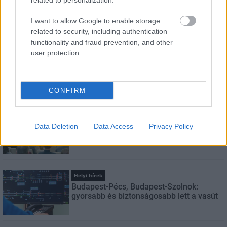
related to personalization.
Feliratkozom a hírlevélre és elfogadom az
adatvédelmi
I want to allow Google to enable storage
szabályzatot!
related to security, including authentication
functionality and fraud prevention, and other
FELIRATKOZÁS
user protection.
LEGNÉZETTEBB
CONFIRM
Aktuális
Indul a diákok pénzügyi ismereteit
Data Deletion
Data Access
Privacy Policy
erősítő Pénz7 programsorozat
Helyi hírek
Budapest-Pécs, Budapest-Szolnok:
gyorsabb és biztonságosabb lett a vasút