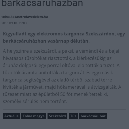
barkácsáruházban
tolna.katasztrofavedelem.hu
2018.09.10. 19:00
Kigyulladt egy elektromos targonca Szekszárdon, egy
barkácsáruházban vasárnap délután.
A helyszínre a szekszárdi, a paksi, a véméndi és a bajai
hivatásos tűzoltókat riasztották, a kiérkezésükig az
áruház dolgozói egy porral oltóval eloltották a tüzet. A
tűzoltók áramtalanították a targoncát és egy másik
targonca segítségével az eladó térből szabad térre
kivitték a járművet, majd hőkamerával is átvizsgálták. A
tűzeset miatt az épületből 50 főt menekítettek ki,
személyi sérülés nem történt.
Aktuális
Tolna megye
Szekszárd
Tűz
barkácsáruház