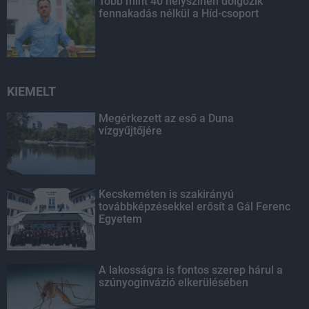
Több mint 40 helyszínen dolgozik
fennakadás nélkül a Híd-csoport
KIEMELT
Megérkezett az eső a Duna
vízgyűjtőjére
Kecskeméten is szakirányú
továbbképzésekkel erősít a Gál Ferenc
Egyetem
A lakosságra is fontos szerep hárul a
szúnyoginvázió elkerülésében