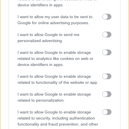
device identifiers in apps.
I want to allow my user data to be sent to
Google for online advertising purposes.
HÍRLEVÉL
I want to allow Google to send me
personalized advertising.
Név
I want to allow Google to enable storage
related to analytics like cookies on web or
E-mail cím
device identifiers in apps.
I want to allow Google to enable storage
Feliratkozom a hírlevélre és elfogadom az
adatvédelmi
related to functionality of the website or app.
szabályzatot!
I want to allow Google to enable storage
FELIRATKOZÁS
related to personalization.
I want to allow Google to enable storage
related to security, including authentication
LEGNÉZETTEBB
functionality and fraud prevention, and other