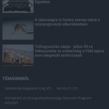
Egyetem
A lakosságra is fontos szerep hárul a
szúnyoginvázió elkerülésében
Túlfogyasztás napja - július 30-ra
felhasználta az emberiség a Föld egész
évre elegendő erőforrásait
TÉMÁINKBÓL
Swietelsky Magyarország Kft.
Ke-Víz 21 Zrt.
Környezeti és Energiahatékonysági Operatív Program
(KEHOP)