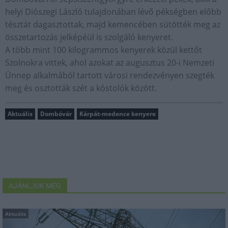
helyi Diószegi László tulajdonában lévő pékségben előbb
tésztát dagasztottak, majd kemencében sütötték meg az
összetartozás jelképéül is szolgáló kenyeret.
A több mint 100 kilogrammos kenyerek közül kettőt
Szolnokra vittek, ahol azokat az augusztus 20-i Nemzeti
Ünnep alkalmából tartott városi rendezvényen szegték
meg és osztották szét a kóstolók között.
Aktuális
Dombóvár
Kárpát-medence kenyere
AJÁNLJUK MÉG
Aktuális