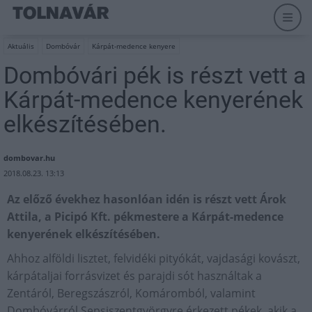
Aktuális
Dombóvár
Kárpát-medence kenyere
Dombóvári pék is részt vett a
Kárpát-medence kenyerének
elkészítésében.
dombovar.hu
2018.08.23. 13:13
Az előző évekhez hasonlóan idén is részt vett Árok
Attila, a Picipó Kft. pékmestere a Kárpát-medence
kenyerének elkészítésében.
Ahhoz alföldi lisztet, felvidéki pityókát, vajdasági kovászt,
kárpátaljai forrásvizet és parajdi sót használtak a
Zentáról, Beregszászról, Komáromból, valamint
Dombóvárról Sepsiszentgyörgyre érkezett pékek, akik a