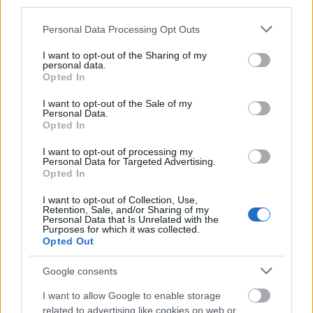
ennek ellenére folyamatosan halad az aszfaltozás.
third parties.
Please note that this website/app uses one or more Google
Personal Data Processing Opt Outs
Paks II.: Mit jelent az 5. blokk új
services and may gather and store information including but
mérföldköve a felülvizsgálat
not limited to your visit or usage behaviour. You may click to
I want to opt-out of the Sharing of my
árnyékában?
personal data.
grant or deny consent to Google and its third-party tags to
Opted In
use your data for below specified purposes in below Google
consent section.
I want to opt-out of the Sale of my
Elkészült a Liszt Ferenc repülőtér
Personal Data.
közelében lévő logisztikai bázis út- és
Opted In
közműhálózatának fejlesztése
I want to opt-out of processing my
Personal Data for Targeted Advertising.
Opted In
Látlelet a hazai víziközművekről?
I want to opt-out of Collection, Use,
Egyetlen, fél évszázados vezetéken
Retention, Sale, and/or Sharing of my
múlt Bicske vízellátása
Personal Data that Is Unrelated with the
Purposes for which it was collected.
Opted Out
Épített öröksége megújításával is készül
Google consents
Mohács a csata ötszázadik
évfordulójára
I want to allow Google to enable storage
related to advertising like cookies on web or