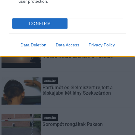
user protection.
Helyi hírek
A hőségben is védik a növényzetet
Pakson
CONFIRM
Helyi hírek
Data Deletion
Data Access
Privacy Policy
Amire többmillióan vártunk: szombattól
másodfokúra csökken a riasztás
Aktuális
Parfümöt és élelmiszert rejtett a
táskájába két lány Szekszárdon
Aktuális
Sorompót rongáltak Pakson