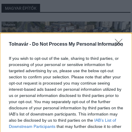
MAGYAR ÉPÍTŐK
Útépítés
Tolnavár -
Do Not Process My Personal Information
If you wish to opt-out of the sale, sharing to third parties, or
processing of your personal or sensitive information for
targeted advertising by us, please use the below opt-out
section to confirm your selection. Please note that after your
opt-out request is processed you may continue seeing
interest-based ads based on personal information utilized by
us or personal information disclosed to third parties prior to
HE-DO
your opt-out. You may separately opt-out of the further
BKK
KM Építő Kft.
Főmterv Mérnöki Tervező Zrt.
disclosure of your personal information by third parties on the
Látványos építési szakasz indult be a Flórián téri
IAB’s list of downstream participants. This information may
felüljárón
also be disclosed by us to third parties on the
IAB’s List of
A tartós nyári hőség jelentős kihívás elé állítja a KM Építőt,
Downstream Participants
that may further disclose it to other