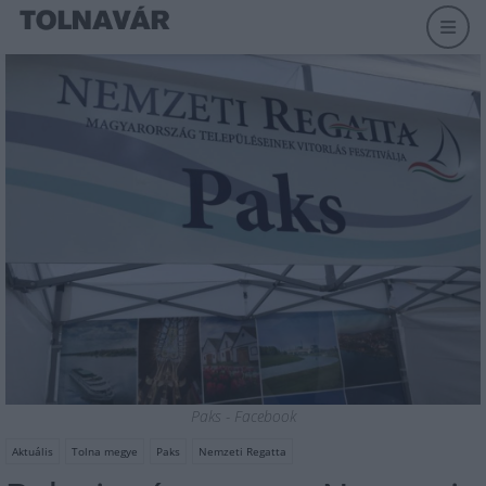
Paks - Facebook
Aktuális
Tolna megye
Paks
Nemzeti Regatta