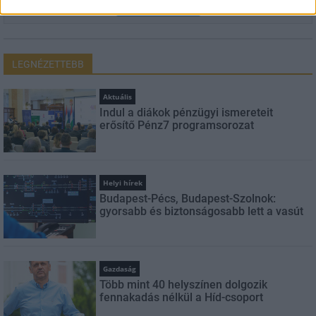
FELIRATKOZÁS
LEGNÉZETTEBB
Aktuális
Indul a diákok pénzügyi ismereteit
erősítő Pénz7 programsorozat
Helyi hírek
Budapest-Pécs, Budapest-Szolnok:
gyorsabb és biztonságosabb lett a vasút
Gazdaság
Több mint 40 helyszínen dolgozik
fennakadás nélkül a Híd-csoport