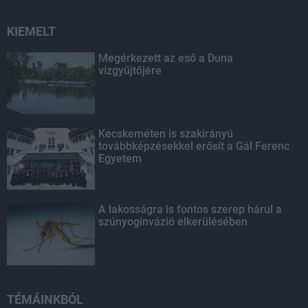
KIEMELT
Megérkezett az eső a Duna
vízgyűjtőjére
Kecskeméten is szakirányú
továbbképzésekkel erősít a Gál Ferenc
Egyetem
A lakosságra is fontos szerep hárul a
szúnyoginvázió elkerülésében
TÉMÁINKBÓL