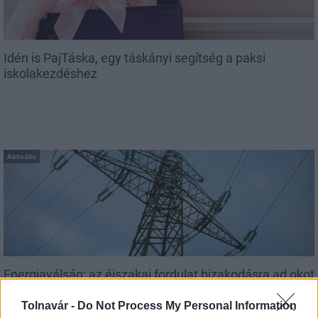
Idén is PajTáska, egy táskányi segítség a paksi
iskolakezdéshez
Aktuális
Energiaválság: az éjszakai fordulat bizakodásra ad okot
Tolnavár -
Do Not Process My Personal Information