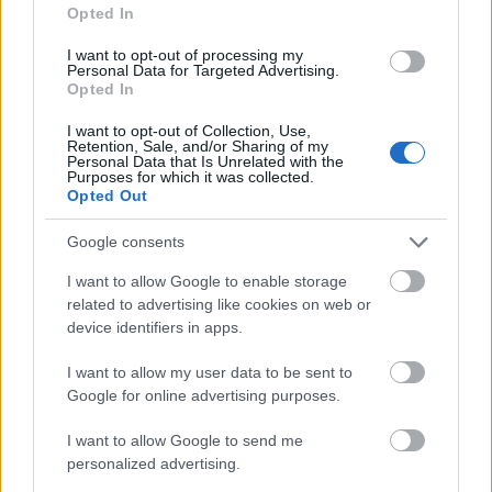
Város-Teampannon Kereskedelmi és Szolgáltató Kft.
parkfelújítás
Opted In
Újragondolják Lipótváros rejtett, zöld parkját
I want to opt-out of processing my
Personal Data for Targeted Advertising.
Indulhat a Honvéd tér megújításának tervezése, ahol a
Opted In
klímatudatos gondolkodás és a helyi identitás erősítése kerül a
középpontba.
I want to opt-out of Collection, Use,
Retention, Sale, and/or Sharing of my
Personal Data that Is Unrelated with the
Purposes for which it was collected.
Történelmi táj, amelynek minden köve
Opted Out
mesél – megújul a tatai Angolkert
Google consents
I want to allow Google to enable storage
M1 bővítés: már zajlik a teljesen új
related to advertising like cookies on web or
Bicske Kelet csomópont építése
device identifiers in apps.
I want to allow my user data to be sent to
Google for online advertising purposes.
Új gyalogosátkelők és jelzőlámpás
csomópont épül Angyalföldön
I want to allow Google to send me
personalized advertising.