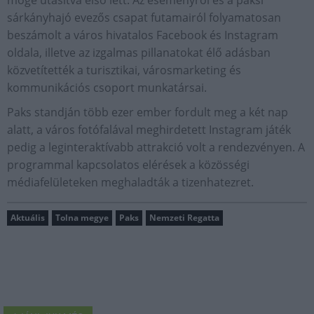
sárkányhajó evezős csapat futamairól folyamatosan
beszámolt a város hivatalos Facebook és Instagram
oldala, illetve az izgalmas pillanatokat élő adásban
közvetítették a turisztikai, városmarketing és
kommunikációs csoport munkatársai.
Paks standján több ezer ember fordult meg a két nap
alatt, a város fotófalával meghirdetett Instagram játék
pedig a leginteraktívabb attrakció volt a rendezvényen. A
programmal kapcsolatos elérések a közösségi
médiafelületeken meghaladták a tizenhatezret.
Aktuális
Tolna megye
Paks
Nemzeti Regatta