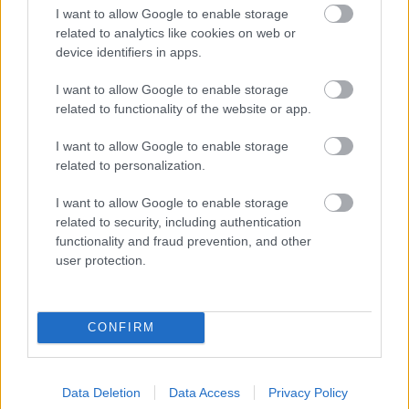
I want to allow Google to enable storage
related to analytics like cookies on web or
Másfélszeresére bővítik
device identifiers in apps.
Hódmezővásárhely jó hírű református
iskoláját
I want to allow Google to enable storage
related to functionality of the website or app.
I want to allow Google to enable storage
related to personalization.
HÍRLEVÉL
I want to allow Google to enable storage
related to security, including authentication
Név
functionality and fraud prevention, and other
user protection.
E-mail cím
CONFIRM
Feliratkozom a hírlevélre és elfogadom az
adatvédelmi
szabályzatot!
Data Deletion
Data Access
Privacy Policy