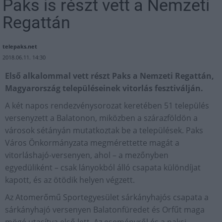
Paks is részt vett a Nemzeti
Regattán
telepaks.net
2018.06.11. 14:30
Első alkalommal vett részt Paks a Nemzeti Regattán,
Magyarország településeinek vitorlás fesztiválján.
A két napos rendezvénysorozat keretében 51 település
versenyzett a Balatonon, miközben a szárazföldön a
városok sétányán mutatkoztak be a települések. Paks
Város Önkormányzata megmérettette magát a
vitorláshajó-versenyen, ahol – a mezőnyben
egyedüliként – csak lányokból álló csapata különdíjat
kapott, és az ötödik helyen végzett.
Az Atomerőmű Sportegyesület sárkányhajós csapata a
sárkányhajó versenyen Balatonfüredet és Orfűt maga
mögé utasítva első lett. Az eseményről és a paksi