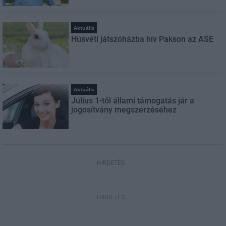
Aktuális
Húsvéti játszóházba hív Pakson az ASE
Aktuális
Július 1-től állami támogatás jár a
jogosítvány megszerzéséhez
HIRDETÉS
HIRDETÉS