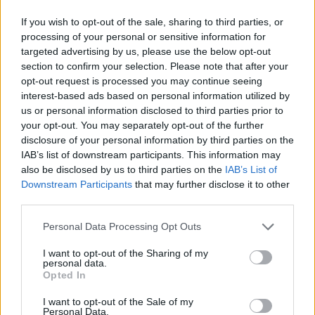
If you wish to opt-out of the sale, sharing to third parties, or
processing of your personal or sensitive information for
targeted advertising by us, please use the below opt-out
section to confirm your selection. Please note that after your
MAGYAR ÉPÍTŐK
opt-out request is processed you may continue seeing
interest-based ads based on personal information utilized by
us or personal information disclosed to third parties prior to
Mi épül?
your opt-out. You may separately opt-out of the further
disclosure of your personal information by third parties on the
IAB’s list of downstream participants. This information may
also be disclosed by us to third parties on the
IAB’s List of
Downstream Participants
that may further disclose it to other
third parties.
Please note that this website/app uses one or more Google
Personal Data Processing Opt Outs
services and may gather and store information including but
not limited to your visit or usage behaviour. You may click to
I want to opt-out of the Sharing of my
personal data.
grant or deny consent to Google and its third-party tags to
Opted In
use your data for below specified purposes in below Google
consent section.
I want to opt-out of the Sale of my
Belváros-Lipótváros
játszótér
Personal Data.