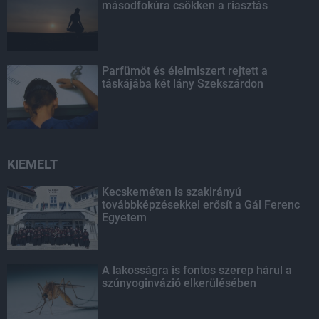
másodfokúra csökken a riasztás
Parfümöt és élelmiszert rejtett a
táskájába két lány Szekszárdon
KIEMELT
Kecskeméten is szakirányú
továbbképzésekkel erősít a Gál Ferenc
Egyetem
A lakosságra is fontos szerep hárul a
szúnyoginvázió elkerülésében