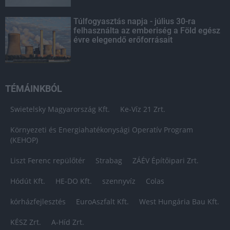
Túlfogyasztás napja - július 30-ra
felhasználta az emberiség a Föld egész
évre elegendő erőforrásait
TÉMÁINKBÓL
Swietelsky Magyarország Kft.
Ke-Víz 21 Zrt.
Környezeti és Energiahatékonysági Operatív Program
(KEHOP)
Liszt Ferenc repülőtér
Strabag
ZÁÉV Építőipari Zrt.
Hódút Kft.
HE-DO Kft.
szennyvíz
Colas
kórházfejlesztés
EuroAszfalt Kft.
West Hungária Bau Kft.
KÉSZ Zrt.
A-Híd Zrt.