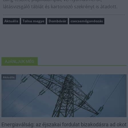
látásvizsgáló táblát és kartonozó szekrényt is átadott.
Aktuális
Tolna megye
Dombóvár
csecsemőgondozás
AJÁNLJUK MÉG
Aktuális
Energiaválság: az éjszakai fordulat bizakodásra ad okot