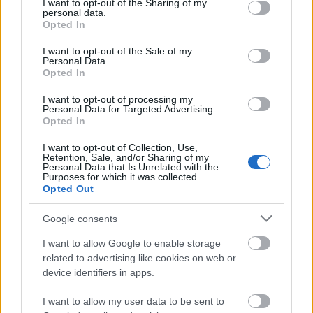
not limited to your visit or usage behaviour. You may click to
I want to opt-out of the Sharing of my
Elkészült a Liszt Ferenc repülőtér
personal data.
grant or deny consent to Google and its third-party tags to
közelében lévő logisztikai bázis út- és
Opted In
közműhálózatának fejlesztése
use your data for below specified purposes in below Google
consent section.
I want to opt-out of the Sale of my
Personal Data.
Opted In
Látlelet a hazai víziközművekről?
Egyetlen, fél évszázados vezetéken
I want to opt-out of processing my
múlt Bicske vízellátása
Personal Data for Targeted Advertising.
Opted In
I want to opt-out of Collection, Use,
Retention, Sale, and/or Sharing of my
Épített öröksége megújításával is készül
Personal Data that Is Unrelated with the
Mohács a csata ötszázadik
Purposes for which it was collected.
évfordulójára
Opted Out
Google consents
I want to allow Google to enable storage
related to advertising like cookies on web or
HÍRLEVÉL
device identifiers in apps.
I want to allow my user data to be sent to
Név