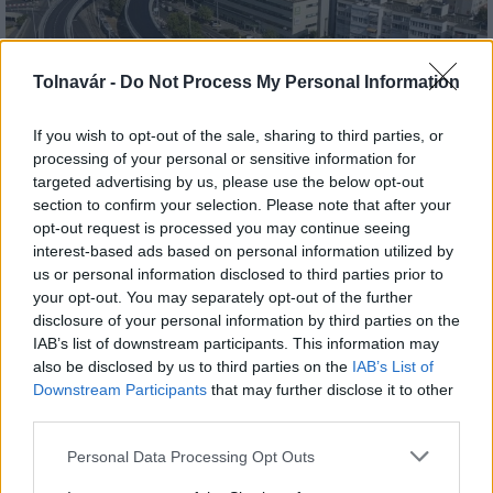
Tolnavár -
Do Not Process My Personal Information
If you wish to opt-out of the sale, sharing to third parties, or
processing of your personal or sensitive information for
targeted advertising by us, please use the below opt-out
section to confirm your selection. Please note that after your
HE-DO
BKK
KM Építő Kft.
Főmterv Mérnöki Tervező Zrt.
opt-out request is processed you may continue seeing
Látványos építési szakasz indult be a Flórián téri
interest-based ads based on personal information utilized by
felüljárón
us or personal information disclosed to third parties prior to
your opt-out. You may separately opt-out of the further
A tartós nyári hőség jelentős kihívás elé állítja a KM Építőt,
disclosure of your personal information by third parties on the
ennek ellenére folyamatosan halad az aszfaltozás.
IAB’s list of downstream participants. This information may
also be disclosed by us to third parties on the
IAB’s List of
Paks II.: Mit jelent az 5. blokk új
Downstream Participants
that may further disclose it to other
mérföldköve a felülvizsgálat
third parties.
árnyékában?
Please note that this website/app uses one or more Google
Personal Data Processing Opt Outs
services and may gather and store information including but