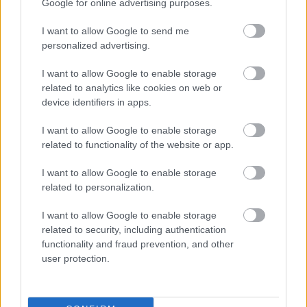
Google for online advertising purposes.
I want to allow Google to send me
E-mail cím
personalized advertising.
I want to allow Google to enable storage
Feliratkozom a hírlevélre és elfogadom az
related to analytics like cookies on web or
adatvédelmi
szabályzatot!
device identifiers in apps.
I want to allow Google to enable storage
FELIRATKOZÁS
related to functionality of the website or app.
I want to allow Google to enable storage
related to personalization.
LEGNÉZETTEBB
I want to allow Google to enable storage
Helyi hírek
related to security, including authentication
A hőségben is védik a növényzetet
functionality and fraud prevention, and other
Pakson
user protection.
Helyi hírek