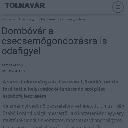
Aktuális
Tolna megye
Dombóvár
csecsemőgondozás
Dombóvár a
csecsemőgondozásra is
odafigyel
dombovar.hu
2018.06.04. 17:00
A város önkormányzata összesen 1,5 millió forintot
fordított a helyi védőnői tanácsadó szolgálat
eszközfejlesztésére.
Valamennyi védőnő okostelefont vehetett át június 1-jén
Szabó Loránd polgármestertől, aki körzetenként egy-egy
multifunkcionális nyomtatót, magzati szívhanghallgatót,
Lang-tesztet, pupillalámpát, vérnyomásmérőt,