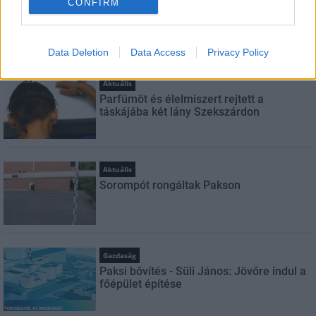
CONFIRM
Amire többmillióan vártunk: szombattól
másodfokúra csökken a riasztás
Data Deletion
Data Access
Privacy Policy
Aktuális
Parfümöt és élelmiszert rejtett a
táskájába két lány Szekszárdon
Aktuális
Sorompót rongáltak Pakson
Gazdaság
Paksi bővítés - Süli János: Jövőre indul a
főépület építése