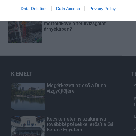
t
Data Deletion
Data Access
Privacy Policy
Paks II.: Mit jelent az 5. blokk új
mérföldköve a felülvizsgálat
árnyékában?
KIEMELT
T
Megérkezett az eső a Duna
vízgyűjtőjére
Kecskeméten is szakirányú
továbbképzésekkel erősít a Gál
Ferenc Egyetem