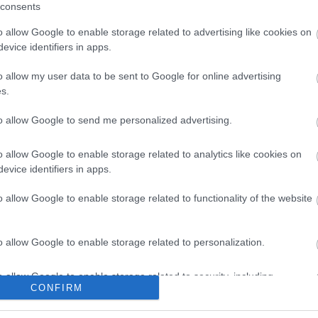
en tartható az
hatása a környezetre, hogy a
consents
Duna vizét némileg felmelegíti
o allow Google to enable storage related to advertising like cookies on
evice identifiers in apps.
o allow my user data to be sent to Google for online advertising
s.
to allow Google to send me personalized advertising.
Új gyalogosátkelők és jelzőlámpás
csomópont épül Angyalföldön
o allow Google to enable storage related to analytics like cookies on
evice identifiers in apps.
o allow Google to enable storage related to functionality of the website
Másfélszeresére bővítik
Hódmezővásárhely jó hírű
református iskoláját
o allow Google to enable storage related to personalization.
o allow Google to enable storage related to security, including
Látványos építési szakasz indult
CONFIRM
cation functionality and fraud prevention, and other user protection.
be a Flórián téri felüljárón