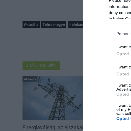
Please note
information 
deny consent
in below Go
Aktuális
Tolna megye
holokauszt
Dombóvár
áldozato
Persona
I want t
Opted 
AJÁNLJUK MÉG
I want t
Opted 
Aktuális
Aktuális
I want 
Advertis
Opted 
I want t
of my P
was col
Opted 
Energiaválság: az éjszakai
Paks: hétfőn 