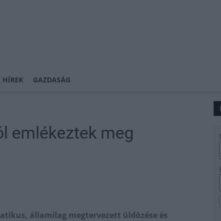
 HÍREK
GAZDASÁG
ól emlékeztek meg
atikus, államilag megtervezett üldözése és