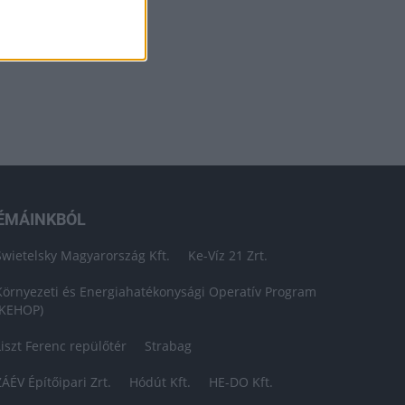
ÉMÁINKBÓL
Swietelsky Magyarország Kft.
Ke-Víz 21 Zrt.
Környezeti és Energiahatékonysági Operatív Program
(KEHOP)
Liszt Ferenc repülőtér
Strabag
ZÁÉV Építőipari Zrt.
Hódút Kft.
HE-DO Kft.