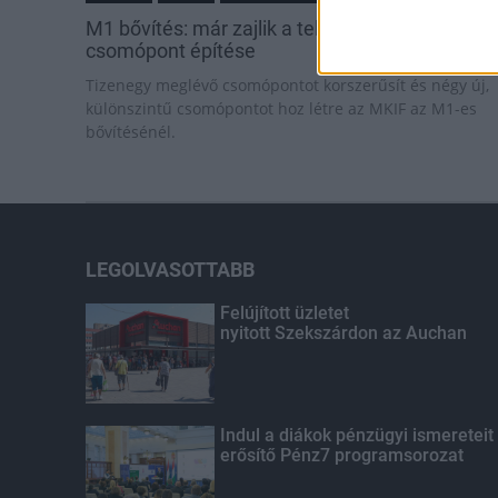
M1 bővítés: már zajlik a teljesen új Bicske Kele
csomópont építése
Tizenegy meglévő csomópontot korszerűsít és négy új,
különszintű csomópontot hoz létre az MKIF az M1-es
bővítésénél.
LEGOLVASOTTABB
Felújított üzletet
nyitott Szekszárdon az Auchan
Indul a diákok pénzügyi ismereteit
erősítő Pénz7 programsorozat