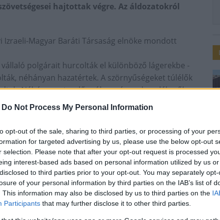
szövetségesei hajtottak végre. Az áldozatokról
i Izraeli-Magyar Baráti Társaság elnöke mondott
 vállaló polgárait hurcolták el különböző lágerekbe -
lták, néhányan hazatértek. A szörnyűségeket túlélők
altak. Néhány esztendő múlva már csak emlékezők
-
Do Not Process My Personal Information
ael Állam megalakulásának 70. évfordulója is
to opt-out of the sale, sharing to third parties, or processing of your per
l teli korszak beköszöntét.
formation for targeted advertising by us, please use the below opt-out s
edűs a háztetőn” című darabot mutatták be. A
r selection. Please note that after your opt-out request is processed y
eing interest-based ads based on personal information utilized by us or
ozott az elhunytakért, Szabó Loránd polgármester
disclosed to third parties prior to your opt-out. You may separately opt-
lethez kapcsolódó fejlesztési terveiről beszélt,
losure of your personal information by third parties on the IAB’s list of
 virágaikat az egybegyűltek.
. This information may also be disclosed by us to third parties on the
IA
Participants
that may further disclose it to other third parties.