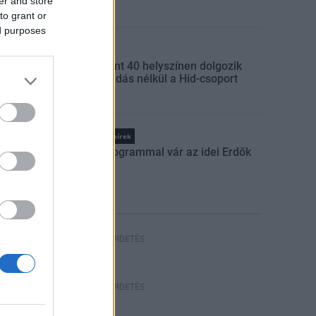
er and store
vasút
to grant or
ed purposes
Gazdaság
Több mint 40 helyszínen dolgozik
fennakadás nélkül a Híd-csoport
Országos hírek
Száz programmal vár az idei Erdők
Hete
HIRDETÉS
HIRDETÉS