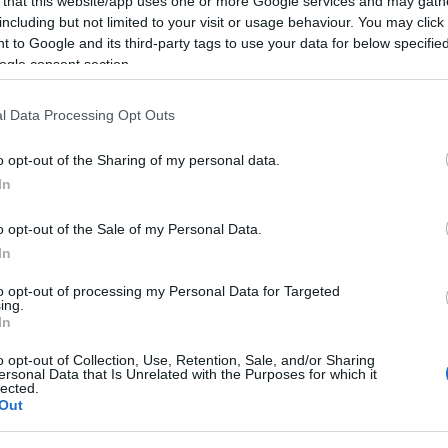
 that this website/app uses one or more Google services and may gath
including but not limited to your visit or usage behaviour. You may click 
 to Google and its third-party tags to use your data for below specifi
ogle consent section.
k
l Data Processing Opt Outs
o opt-out of the Sharing of my personal data.
In
o opt-out of the Sale of my Personal Data.
In
Aktuális
to opt-out of processing my Personal Data for Targeted
ing.
In
o opt-out of Collection, Use, Retention, Sale, and/or Sharing
ersonal Data that Is Unrelated with the Purposes for which it
lected.
Out
és talán még
Az atomerőmű egyetlen