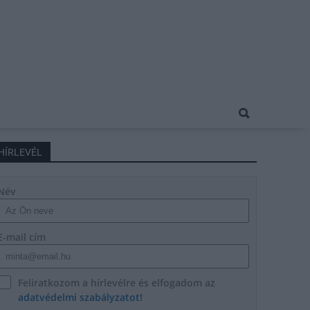
HÍRLEVÉL
Név
E-mail cím
Feliratkozom a hírlevélre és elfogadom az
adatvédelmi szabályzatot!