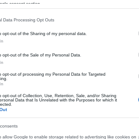
ogle consent section.
l Data Processing Opt Outs
o opt-out of the Sharing of my personal data.
Aktuális
In
o opt-out of the Sale of my Personal Data.
In
to opt-out of processing my Personal Data for Targeted
ing.
In
és talán még
Az atomerőmű egyetlen
en tartható az
hatása a környezetre, hogy a
o opt-out of Collection, Use, Retention, Sale, and/or Sharing
ersonal Data that Is Unrelated with the Purposes for which it
Duna vizét némileg felmelegíti
lected.
Out
consents
o allow Google to enable storage related to advertising like cookies on