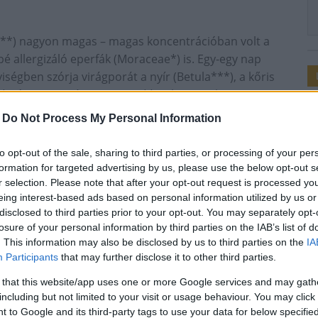
s***) nagyon magas – magas koncentrációban volt a
é allergizáló eperfák (Moraceae*) is. Egy-egy nap
ségben szórja virágporát a nyír (Betula***), a kőris
***), és a gyertyán (Carpinus**). Alacsony-közepes
ék (Cupr.-Tax.**), a fűz (Salix***) és a bükk (Fagus*)
-
Do Not Process My Personal Information
nyárfa (Populus**) pollenjéből már csak néhány darab
to opt-out of the sale, sharing to third parties, or processing of your per
formation for targeted advertising by us, please use the below opt-out s
lék pollenjei. Az elmúlt évek tapasztalatai alapján a
r selection. Please note that after your opt-out request is processed y
eing interest-based ads based on personal information utilized by us or
időjárási körülmények között a pázsitfüvek
disclosed to third parties prior to your opt-out. You may separately opt-
s szintet is. Ez már az érzékenyek számára tüneteket
losure of your personal information by third parties on the IAB’s list of
. This information may also be disclosed by us to third parties on the
IA
Participants
that may further disclose it to other third parties.
 that this website/app uses one or more Google services and may gath
including but not limited to your visit or usage behaviour. You may click 
 to Google and its third-party tags to use your data for below specifi