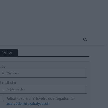
HÍRLEVÉL
Név
E-mail cím
Feliratkozom a hírlevélre és elfogadom az
adatvédelmi szabályzatot!