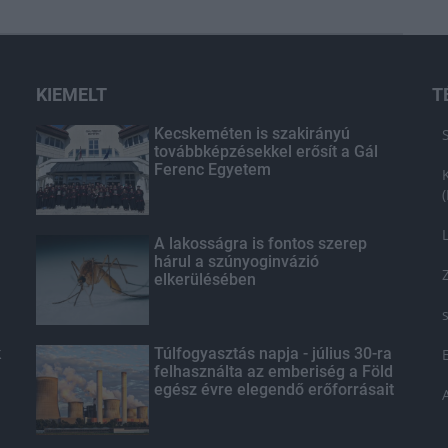
KIEMELT
T
Kecskeméten is szakirányú
továbbképzésekkel erősít a Gál
Ferenc Egyetem
A lakosságra is fontos szerep
hárul a szúnyoginvázió
elkerülésében
k
Túlfogyasztás napja - július 30-ra
felhasználta az emberiség a Föld
egész évre elegendő erőforrásait