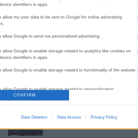
evice identifiers in apps.
Látványos építési szakasz indult
be a Flórián téri felüljárón
o allow my user data to be sent to Google for online advertising
s.
to allow Google to send me personalized advertising.
Paks II.: Mit jelent az 5. blokk új
mérföldköve a felülvizsgálat
o allow Google to enable storage related to analytics like cookies on
árnyékában?
evice identifiers in apps.
o allow Google to enable storage related to functionality of the website
Elkészült a Liszt Ferenc repülőtér
közelében lévő logisztikai bázis út-
és közműhálózatának fejlesztése
o allow Google to enable storage related to personalization.
CONFIRM
o allow Google to enable storage related to security, including
Látlelet a hazai víziközművekről?
cation functionality and fraud prevention, and other user protection.
Egyetlen, fél évszázados
Data Deletion
Data Access
Privacy Policy
vezetéken múlt Bicske vízellátása