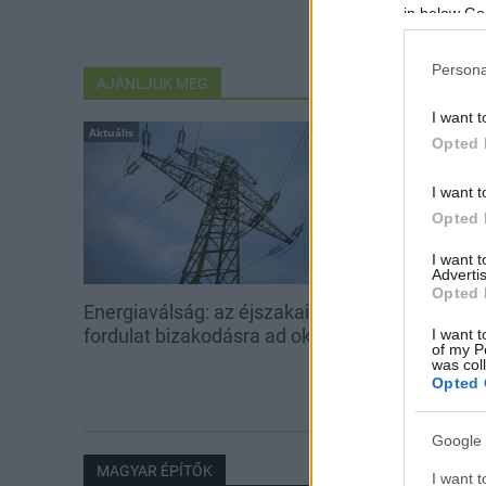
in below Go
Persona
AJÁNLJUK MÉG
I want t
Aktuális
Aktuális
Opted 
I want t
Opted 
I want 
Advertis
Opted 
Energiaválság: az éjszakai
Paks: hétfőn 
fordulat bizakodásra ad okot
kedden üzemb
I want t
of my P
utolsó turbina
was col
Opted 
Google 
MAGYAR ÉPÍTŐK
I want t