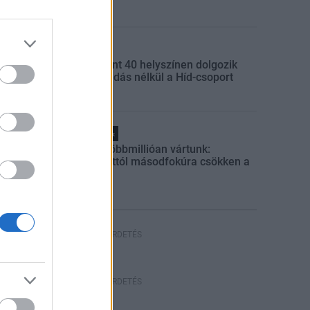
Gazdaság
Több mint 40 helyszínen dolgozik
fennakadás nélkül a Híd-csoport
Helyi hírek
Amire többmillióan vártunk:
szombattól másodfokúra csökken a
riasztás
HIRDETÉS
HIRDETÉS