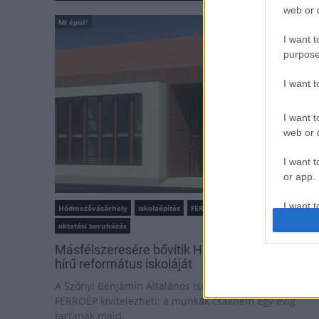
web or d
Mi épül?
I want t
purpose
I want 
I want t
web or d
I want t
or app.
I want t
Hódmezővásárhely
iskolaépítés
FERROÉP Zrt.
oktatási beruházás
I want t
Másfélszeresére bővítik Hódmezővásárhely jó
authenti
hírű református iskoláját
A Szőnyi Benjámin Általános Iskola fejlesztését a
FERROÉP kivitelezheti; a munkák csaknem egy évig
tartanak majd.