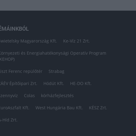
ÉMÁINKBÓL
Swietelsky Magyarország Kft.
Ke-Víz 21 Zrt.
Környezeti és Energiahatékonysági Operatív Program
(KEHOP)
Liszt Ferenc repülőtér
Strabag
ZÁÉV Építőipari Zrt.
Hódút Kft.
HE-DO Kft.
szennyvíz
Colas
kórházfejlesztés
EuroAszfalt Kft.
West Hungária Bau Kft.
KÉSZ Zrt.
A-Híd Zrt.