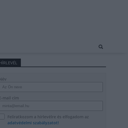
HÍRLEVÉL
Név
E-mail cím
Feliratkozom a hírlevélre és elfogadom az
adatvédelmi szabályzatot!