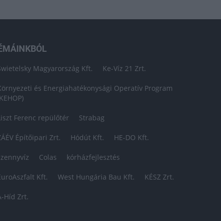
ÉMÁINKBÓL
Swietelsky Magyarország Kft.
Ke-Víz 21 Zrt.
Környezeti és Energiahatékonysági Operatív Program
(KEHOP)
Liszt Ferenc repülőtér
Strabag
ZÁÉV Építőipari Zrt.
Hódút Kft.
HE-DO Kft.
szennyvíz
Colas
kórházfejlesztés
EuroAszfalt Kft.
West Hungária Bau Kft.
KÉSZ Zrt.
A-Híd Zrt.