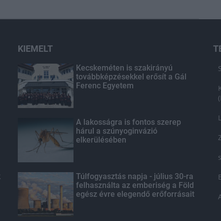
KIEMELT
T
Kecskeméten is szakirányú
továbbképzésekkel erősít a Gál
Ferenc Egyetem
A lakosságra is fontos szerep
hárul a szúnyoginvázió
elkerülésében
k
Túlfogyasztás napja - július 30-ra
felhasználta az emberiség a Föld
egész évre elegendő erőforrásait