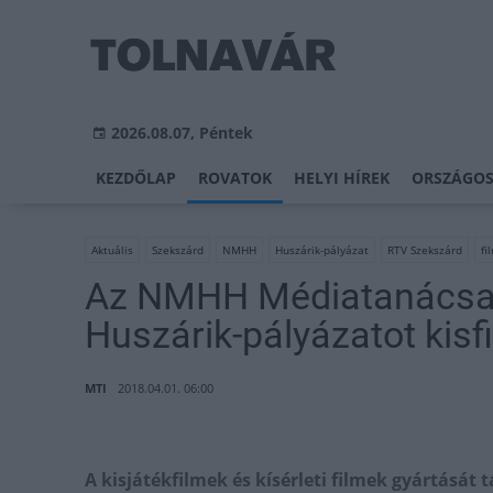
2026.08.07, Péntek
KEZDŐLAP
ROVATOK
HELYI HÍREK
ORSZÁGOS
Aktuális
Szekszárd
NMHH
Huszárik-pályázat
RTV Szekszárd
fi
Az NMHH Médiatanácsa m
Huszárik-pályázatot kisf
MTI
2018.04.01. 06:00
A kisjátékfilmek és kísérleti filmek gyártását