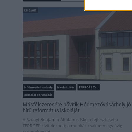
Mi épül?
Hódmezővásárhely
iskolaépítés
FERROÉP Zrt.
oktatási beruházás
Másfélszeresére bővítik Hódmezővásárhely jó
hírű református iskoláját
A Szőnyi Benjámin Általános Iskola fejlesztését a
FERROÉP kivitelezheti; a munkák csaknem egy évig
tartanak majd.