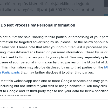
 élőszereplős kísérleti- és kisjátékfilm, a legjobb
i alkotó kategória díjazottjait 500-500 ezer forinttal
amjában több, a Médiatanács támogatásával készített
-
Do Not Process My Personal Information
, A legjobb játék Grosan Cristina Átalakítás
ímű filmje - tették hozzá.
to opt-out of the sale, sharing to third parties, or processing of your per
formation for targeted advertising by us, please use the below opt-out s
helyi rádiós pályázatban az egyetlen pályázó Hegyalja
r selection. Please note that after your opt-out request is processed y
i médiaszolgáltatás Szent István Rádió -Tokaj néven
eing interest-based ads based on personal information utilized by us or
disclosed to third parties prior to your opt-out. You may separately opt-
losure of your personal information by third parties on the IAB’s list of
yi, közösségi jellegű rádiós médiaszolgáltatási
. This information may also be disclosed by us to third parties on the
IA
cs honlapján olvasható. A pályázati ajánlatokat május
Participants
that may further disclose it to other third parties.
 that this website/app uses one or more Google services and may gath
ölte a tévéműsorok korhatári besorolásait internetes
including but not limited to your visit or usage behaviour. You may click 
DIA Kft. egy januári napot vizsgáló ellenőrzés
 to Google and its third-party tags to use your data for below specifi
ogle consent section.
ban már követett el ilyen jogsértést, a tanács 25 ezer