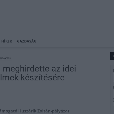
 HÍREK
GAZDASÁG
lmgyártás
eghirdette az idei
ilmek készítésére
 támogató Huszárik Zoltán-pályázat