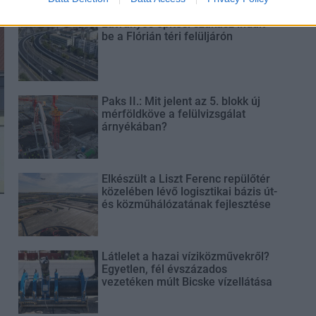
Látványos építési szakasz indult
be a Flórián téri felüljárón
Paks II.: Mit jelent az 5. blokk új
mérföldköve a felülvizsgálat
árnyékában?
Elkészült a Liszt Ferenc repülőtér
közelében lévő logisztikai bázis út-
és közműhálózatának fejlesztése
Látlelet a hazai víziközművekről?
Egyetlen, fél évszázados
vezetéken múlt Bicske vízellátása