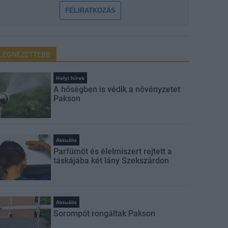
FELIRATKOZÁS
LEGNÉZETTEBB
Helyi hírek
A hőségben is védik a növényzetet
Pakson
Aktuális
Parfümöt és élelmiszert rejtett a
táskájába két lány Szekszárdon
Aktuális
Sorompót rongáltak Pakson