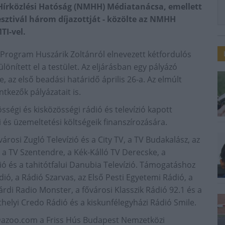
Hírközlési Hatóság (NMHH) Médiatanácsa, emellett
fesztivál három díjazottját - közölte az NMHH
I-vel.
Program Huszárik Zoltánról elnevezett kétfordulós
ülönített el a testület. Az eljárásban egy pályázó
, az első beadási határidő április 26-a. Az elmúlt
ntkezők pályázatait is.
gi és kisközösségi rádió és televízió kapott
és üzemeltetési költségeik finanszírozására.
városi Zugló Televízió és a City TV, a TV Budakalász, az
ó, a TV Szentendre, a Kék-Kálló TV Derecske, a
ó és a tahitótfalui Danubia Televízió. Támogatáshoz
dió, a Rádió Szarvas, az Első Pesti Egyetemi Rádió, a
rdi Radio Monster, a fővárosi Klasszik Rádió 92.1 és a
thelyi Credo Rádió és a kiskunfélegyházi Rádió Smile.
a Dazoo.com a Friss Hús Budapest Nemzetközi