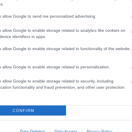
s.
to allow Google to send me personalized advertising.
o allow Google to enable storage related to analytics like cookies on
evice identifiers in apps.
Aktuális
o allow Google to enable storage related to functionality of the website
o allow Google to enable storage related to personalization.
o allow Google to enable storage related to security, including
és talán még
Az atomerőmű egyetlen
cation functionality and fraud prevention, and other user protection.
en tartható az
hatása a környezetre, hogy a
Duna vizét némileg felmelegíti
CONFIRM
Data Deletion
Data Access
Privacy Policy