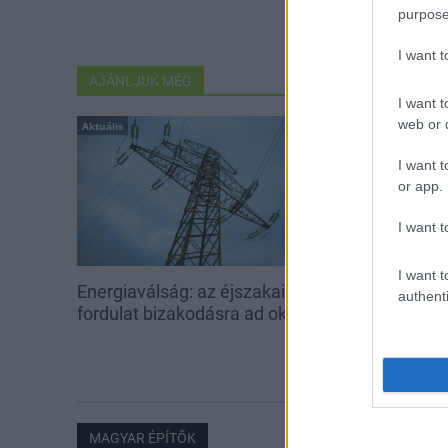
purpose
I want 
AJÁNLJUK MÉG
I want t
web or d
Aktuális
Aktuális
I want t
or app.
I want t
I want t
Energiaválság: az éjszakai
Paks: hétfőn 
authenti
fordulat bizakodásra ad okot
kedden üzemb
utolsó turbina
MAGYAR ÉPÍTŐK