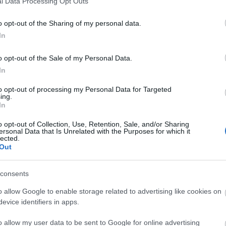
l Data Processing Opt Outs
rság kiszabása nélkül - figyelmeztette a Médiatanács
mozása miatt. A Médiatanács a bírságok kiszabásakor
o opt-out of the Sharing of my personal data.
elve alapján, az ügyek összes körülményét
In
k adott formáját, mértékét.
o opt-out of the Sale of my Personal Data.
melyek a médiaszolgáltatók adatszolgáltatási
In
7 júniusa és decembere közötti időszakban. A
ók meghatározott körének kötelező havonta adatokat
to opt-out of processing my Personal Data for Targeted
ing.
agyar művekre vonatkozó arányokról.
In
a médiaszolgáltatók többsége már az ellenőrzés alatt -
o opt-out of Collection, Use, Retention, Sale, and/or Sharing
határidőben nem teljesítő médiaszolgáltatókkal szemben
ersonal Data that Is Unrelated with the Purposes for which it
lected.
óval szemben felhívást alkalmazott, a megállapított
Out
néhány százezer forintos nagyságrendig terjed - írták.
consents
o allow Google to enable storage related to advertising like cookies on
kszárd
filmgyártás
evice identifiers in apps.
o allow my user data to be sent to Google for online advertising