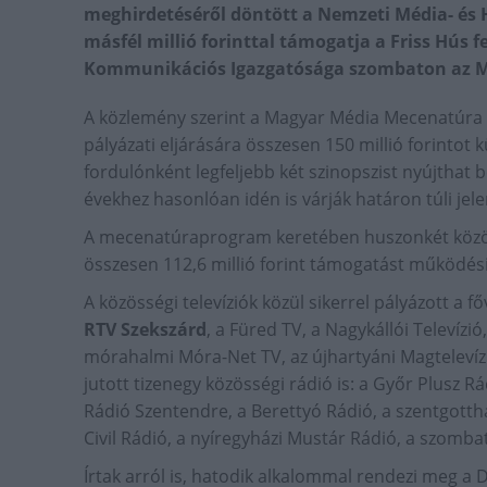
meghirdetéséről döntött a Nemzeti Média- és 
másfél millió forinttal támogatja a Friss Hús 
Kommunikációs Igazgatósága szombaton az MT
A közlemény szerint a Magyar Média Mecenatúra 
pályázati eljárására összesen 150 millió forintot k
fordulónként legfeljebb két szinopszist nyújthat be
évekhez hasonlóan idén is várják határon túli jele
A mecenatúraprogram keretében huszonkét közössé
összesen 112,6 millió forint támogatást működési 
A közösségi televíziók közül sikerrel pályázott a fő
RTV Szekszárd
, a Füred TV, a Nagykállói Televízi
mórahalmi Móra-Net TV, az újhartyáni Magtelevízi
jutott tizenegy közösségi rádió is: a Győr Plusz Rá
Rádió Szentendre, a Berettyó Rádió, a szentgotthá
Civil Rádió, a nyíregyházi Mustár Rádió, a szomba
Írtak arról is, hatodik alkalommal rendezi meg 