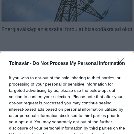
Energiaválság: az éjszakai fordulat bizakodásra ad okot
Tolnavár -
Do Not Process My Personal Information
Aktuális
If you wish to opt-out of the sale, sharing to third parties, or
processing of your personal or sensitive information for
targeted advertising by us, please use the below opt-out
section to confirm your selection. Please note that after your
opt-out request is processed you may continue seeing
interest-based ads based on personal information utilized by
us or personal information disclosed to third parties prior to
Paks: hétfőn és talán még kedden üzemben tartható
your opt-out. You may separately opt-out of the further
az utolsó turbina
disclosure of your personal information by third parties on the