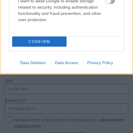
I want to allow Google to enable storage
related to security, including authentication
functionality and fraud prevention, and other
Látványos építési szakasz indult be a
user protection.
Flórián téri felüljárón
CONFIRM
Data Deletion
Data Access
Privacy Policy
HÍRLEVÉL
Név
E-mail cím
Feliratkozom a hírlevélre és elfogadom az
adatvédelmi
szabályzatot!