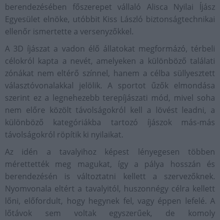
berendezésében főszerepet vállaló Alisca Nyilai Íjász
Egyesület elnöke, utóbbit Kiss László biztonságtechnikai
ellenőr ismertette a versenyzőkkel.
A 3D íjászat a vadon élő állatokat megformázó, térbeli
célokról kapta a nevét, amelyeken a különböző találati
zónákat nem eltérő színnel, hanem a célba süllyesztett
választóvonalakkal jelölik. A sportot űzők elmondása
szerint ez a legnehezebb terepíjászati mód, mivel soha
nem előre közölt távolságokról kell a lövést leadni, a
különböző kategóriákba tartozó íjászok más-más
távolságokról röpítik ki nyilaikat.
Az idén a tavalyihoz képest lényegesen többen
mérettették meg magukat, így a pálya hosszán és
berendezésén is változtatni kellett a szervezőknek.
Nyomvonala eltért a tavalyitól, huszonnégy célra kellett
lőni, előfordult, hogy hegynek fel, vagy éppen lefelé. A
lőtávok sem voltak egyszerűek, de komoly