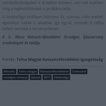
szintkülönbségeket is le kellett küzdeni, ami sok esetben
még a legkiválóbbakat is próbára tette.
A Sötétvölgyi erdőben őshonos őz, szarvas, róka mellett
egzotikus vadak is akadtak, így tigrist, medvét is célba
kellett venniük a versenyzőknek
A II. Alisca Katasztrófavédelmi Országos Íjászverseny
eredményeit itt találja.
Forrás:
Tolna Megyei Katasztrófavédelmi Igazgatóság
Aktuális
Tolna megye
Katasztrófavédelem
Szekszárd
országos verseny
íjászat
2017
Sötétvölgy