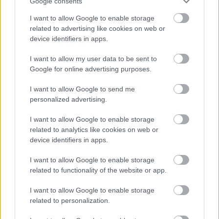
Google consents
Történelmi táj, amelynek minden köve mesél –
I want to allow Google to enable storage
megújul a tatai Angolkert
related to advertising like cookies on web or
device identifiers in apps.
A projekt részeként megújulnak a területen található
műemlékek, köztük a különleges Műromok, valamint a közeli
I want to allow my user data to be sent to
Várkanyarban álló Nepomuki Szent János híd és szobor is.
Google for online advertising purposes.
M1 bővítés: már zajlik a teljesen új
I want to allow Google to send me
Bicske Kelet csomópont építése
personalized advertising.
I want to allow Google to enable storage
related to analytics like cookies on web or
Új gyalogosátkelők és jelzőlámpás
device identifiers in apps.
csomópont épül Angyalföldön
I want to allow Google to enable storage
related to functionality of the website or app.
I want to allow Google to enable storage
Másfélszeresére bővítik
related to personalization.
Hódmezővásárhely jó hírű református
iskoláját