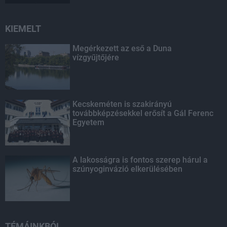
KIEMELT
Megérkezett az eső a Duna
vízgyűjtőjére
Kecskeméten is szakirányú
továbbképzésekkel erősít a Gál Ferenc
Egyetem
A lakosságra is fontos szerep hárul a
szúnyoginvázió elkerülésében
TÉMÁINKBÓL