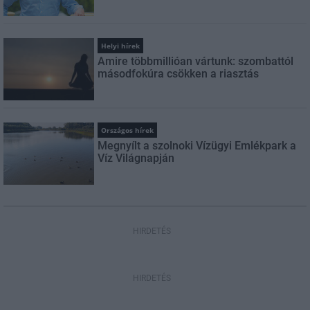
Helyi hírek
Amire többmillióan vártunk: szombattól
másodfokúra csökken a riasztás
Országos hírek
Megnyílt a szolnoki Vízügyi Emlékpark a
Víz Világnapján
HIRDETÉS
HIRDETÉS