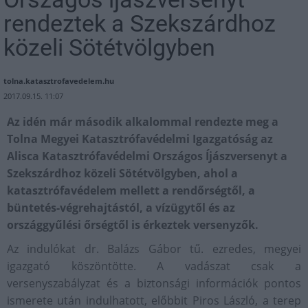
rendeztek a Szekszárdhoz
közeli Sötétvölgyben
tolna.katasztrofavedelem.hu
2017.09.15. 11:07
Az idén már második alkalommal rendezte meg a
Tolna Megyei Katasztrófavédelmi Igazgatóság az
Alisca Katasztrófavédelmi Országos Íjászversenyt a
Szekszárdhoz közeli Sötétvölgyben, ahol a
katasztrófavédelem mellett a rendőrségtől, a
büntetés-végrehajtástól, a vízügytől és az
országgyűlési őrségtől is érkeztek versenyzők.
Az indulókat dr. Balázs Gábor
tű. ezredes, megyei
igazgató köszöntötte. A vadászat csak a
versenyszabályzat és a biztonsági információk pontos
ismerete után indulhatott, előbbit Piros László, a terep