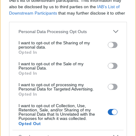
IAB’s list of downstream participants. This information may
also be disclosed by us to third parties on the
IAB’s List of
Downstream Participants
that may further disclose it to other
third parties.
Please note that this website/app uses one or more Google
Personal Data Processing Opt Outs
services and may gather and store information including but
MAGYAR ÉPÍTŐK
not limited to your visit or usage behaviour. You may click to
I want to opt-out of the Sharing of my
personal data.
grant or deny consent to Google and its third-party tags to
Opted In
use your data for below specified purposes in below Google
Aktuális
consent section.
I want to opt-out of the Sale of my
Personal Data.
Opted In
I want to opt-out of processing my
Personal Data for Targeted Advertising.
Opted In
I want to opt-out of Collection, Use,
Retention, Sale, and/or Sharing of my
Personal Data that Is Unrelated with the
Purposes for which it was collected.
Opted Out
Tata
műemlékfelújítás
műemlék
restaurálás