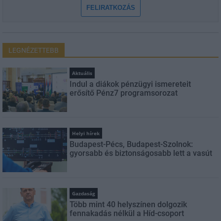
FELIRATKOZÁS
LEGNÉZETTEBB
Aktuális
Indul a diákok pénzügyi ismereteit
erősítő Pénz7 programsorozat
Helyi hírek
Budapest-Pécs, Budapest-Szolnok:
gyorsabb és biztonságosabb lett a vasút
Gazdaság
Több mint 40 helyszínen dolgozik
fennakadás nélkül a Híd-csoport