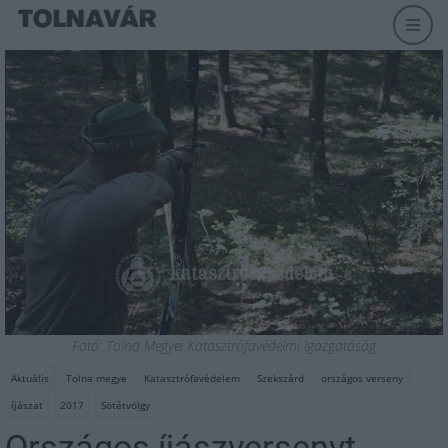
Fotó: Tolna Megyei Katasztrófavédelmi Igazgatóság
Aktuális
Tolna megye
Katasztrófavédelem
Szekszárd
országos verseny
íjászat
2017
Sötétvölgy
Országos íjászversenyt