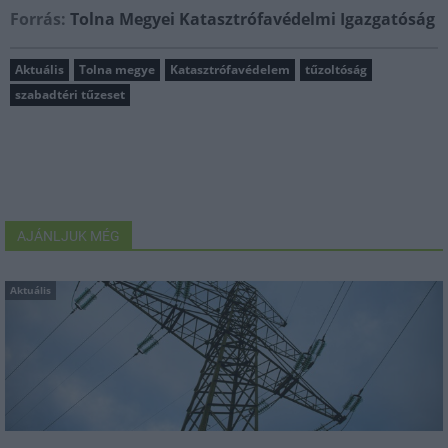
Forrás:
Tolna Megyei Katasztrófavédelmi Igazgatóság
Aktuális
Tolna megye
Katasztrófavédelem
tűzoltóság
szabadtéri tűzeset
AJÁNLJUK MÉG
Aktuális