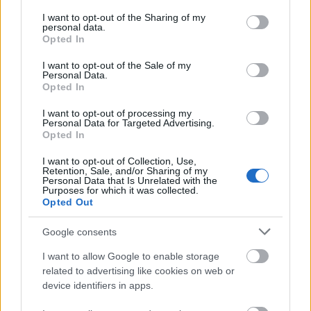
services and may gather and store information including but
not limited to your visit or usage behaviour. You may click to
I want to opt-out of the Sharing of my
personal data.
grant or deny consent to Google and its third-party tags to
Opted In
use your data for below specified purposes in below Google
consent section.
I want to opt-out of the Sale of my
Personal Data.
Opted In
I want to opt-out of processing my
Personal Data for Targeted Advertising.
Opted In
Tata
műemlékfelújítás
műemlék
restaurálás
I want to opt-out of Collection, Use,
Történelmi táj, amelynek minden köve mesél –
Retention, Sale, and/or Sharing of my
Personal Data that Is Unrelated with the
megújul a tatai Angolkert
Purposes for which it was collected.
Opted Out
A projekt részeként megújulnak a területen található
műemlékek, köztük a különleges Műromok, valamint a közeli
Google consents
Várkanyarban álló Nepomuki Szent János híd és szobor is.
I want to allow Google to enable storage
M1 bővítés: már zajlik a teljesen új
related to advertising like cookies on web or
Bicske Kelet csomópont építése
device identifiers in apps.