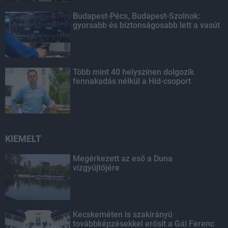
Budapest-Pécs, Budapest-Szolnok:
gyorsabb és biztonságosabb lett a vasút
Több mint 40 helyszínen dolgozik
fennakadás nélkül a Híd-csoport
KIEMELT
Megérkezett az eső a Duna
vízgyűjtőjére
Kecskeméten is szakirányú
továbbképzésekkel erősít a Gál Ferenc