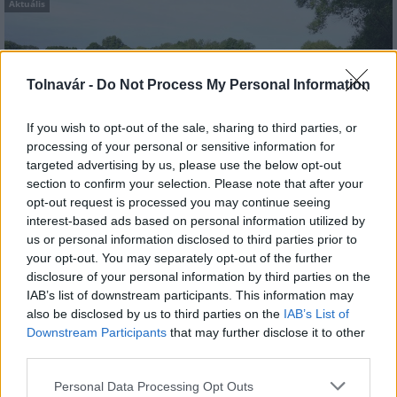
Aktuális
Tolnavár -
Do Not Process My Personal Information
If you wish to opt-out of the sale, sharing to third parties, or
processing of your personal or sensitive information for
Az atomerőmű egyetlen hatása a környezetre, hogy a
targeted advertising by us, please use the below opt-out
Duna vizét némileg felmelegíti
section to confirm your selection. Please note that after your
opt-out request is processed you may continue seeing
interest-based ads based on personal information utilized by
us or personal information disclosed to third parties prior to
your opt-out. You may separately opt-out of the further
disclosure of your personal information by third parties on the
IAB’s list of downstream participants. This information may
MAGYAR ÉPÍTŐK
also be disclosed by us to third parties on the
IAB’s List of
Downstream Participants
that may further disclose it to other
third parties.
Aktuális
Please note that this website/app uses one or more Google
Personal Data Processing Opt Outs