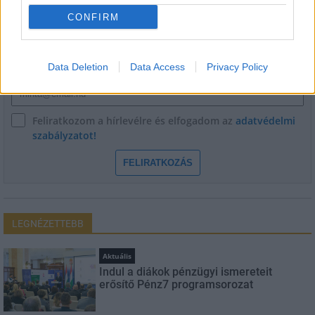
CONFIRM
Név
Data Deletion
Data Access
Privacy Policy
E-mail cím
Feliratkozom a hírlevélre és elfogadom az
adatvédelmi
szabályzatot!
FELIRATKOZÁS
LEGNÉZETTEBB
Aktuális
Indul a diákok pénzügyi ismereteit
erősítő Pénz7 programsorozat