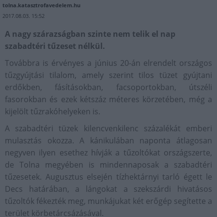
tolna.katasztrofavedelem.hu
2017.08.03. 15:52
A nagy szárazságban szinte nem telik el nap
szabadtéri tűzeset nélkül.
Továbbra is érvényes a június 20-án elrendelt országos
tűzgyújtási tilalom, amely szerint tilos tüzet gyújtani
erdőkben, fásításokban, facsoportokban, útszéli
fasorokban és ezek kétszáz méteres körzetében, még a
kijelölt tűzrakóhelyeken is.
A szabadtéri tüzek kilencvenkilenc százalékát emberi
mulasztás okozza. A kánikulában naponta átlagosan
negyven ilyen esethez hívják a tűzoltókat országszerte,
de Tolna megyében is mindennaposak a szabadtéri
tűzesetek. Augusztus elsején tízhektárnyi tarló égett le
Decs határában, a lángokat a szekszárdi hivatásos
tűzoltók fékezték meg, munkájukat két erőgép segítette a
terület körbetárcsázásával.