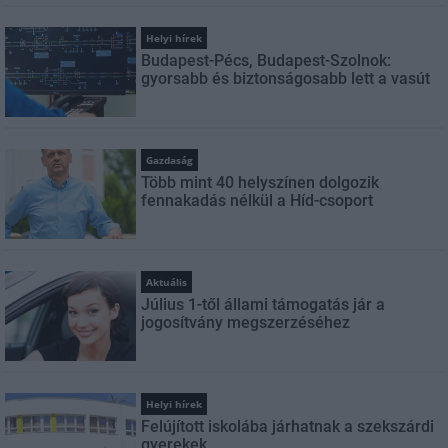
Helyi hírek
Budapest-Pécs, Budapest-Szolnok:
gyorsabb és biztonságosabb lett a vasút
Gazdaság
Több mint 40 helyszínen dolgozik
fennakadás nélkül a Híd-csoport
Aktuális
Július 1-től állami támogatás jár a
jogosítvány megszerzéséhez
Helyi hírek
Felújított iskolába járhatnak a szekszárdi
gyerekek