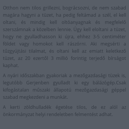
Otthon nem tilos grillezni, bográcsozni, de nem szabad
magára hagyni a tüzet, ha pedig feltámad a szél, el kell
oltani, és mindig kell oltóanyagnak és megfelelő
szerszámnak a közelben lennie. Úgy kell eloltani a tüzet,
hogy ne gyulladhasson ki újra, ehhez 3-5 centiméter
földet vagy homokot kell rászórni. Aki megsérti a
tűzgyújtási tilalmat, és oltani kell az emiatt keletkező
tüzet, az 20 ezertől 3 millió forintig terjedő bírságot
kaphat.
A nyári időszakban gyakoriak a mezőgazdasági tüzek is,
legutóbb Gerjenben gyulladt ki egy bálázógép.Csak
kifogástalan műszaki állapotú mezőgazdasági géppel
szabad megkezdeni a munkát.
A kerti zöldhulladék égetése tilos, de ez alól az
önkormányzat helyi rendeletben felmentést adhat.