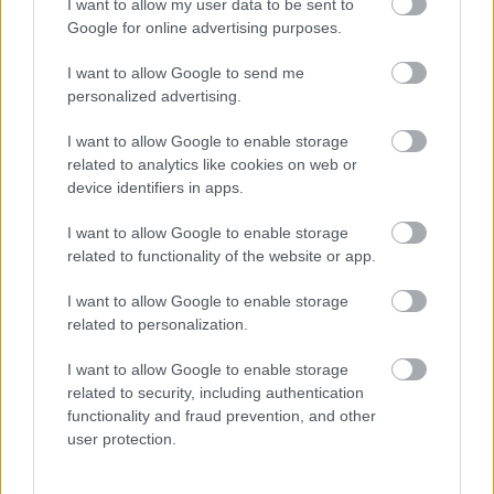
I want to allow my user data to be sent to
Google for online advertising purposes.
Új gyalogosátkelők és jelzőlámpás
I want to allow Google to send me
csomópont épül Angyalföldön
personalized advertising.
I want to allow Google to enable storage
related to analytics like cookies on web or
Másfélszeresére bővítik
device identifiers in apps.
Hódmezővásárhely jó hírű református
iskoláját
I want to allow Google to enable storage
related to functionality of the website or app.
Látványos építési szakasz indult be a
I want to allow Google to enable storage
Flórián téri felüljárón
related to personalization.
I want to allow Google to enable storage
related to security, including authentication
functionality and fraud prevention, and other
user protection.
HÍRLEVÉL