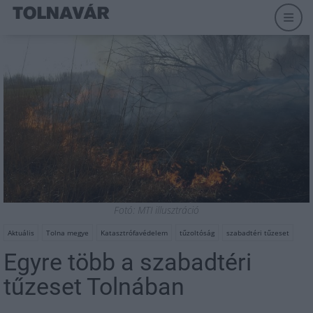
Fotó: MTI illusztráció
Aktuális
Tolna megye
Katasztrófavédelem
tűzoltóság
szabadtéri tűzeset
Egyre több a szabadtéri
tűzeset Tolnában