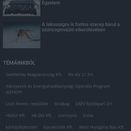
Egyetem
A lakosságra is fontos szerep hárul a
szúnyoginvázió elkerülésében
TÉMÁINKBÓL
Swietelsky Magyarország Kft.
Ke-Víz 21 Zrt.
Környezeti és Energiahatékonysági Operatív Program
(KEHOP)
Liszt Ferenc repülőtér
Strabag
ZÁÉV Építőipari Zrt.
Hódút Kft.
HE-DO Kft.
szennyvíz
Colas
kórházfejlesztés
EuroAszfalt Kft.
West Hungária Bau Kft.