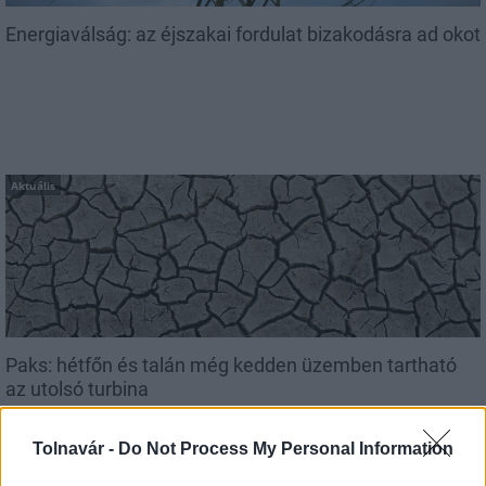
Energiaválság: az éjszakai fordulat bizakodásra ad okot
Aktuális
Paks: hétfőn és talán még kedden üzemben tartható
az utolsó turbina
Tolnavár -
Do Not Process My Personal Information