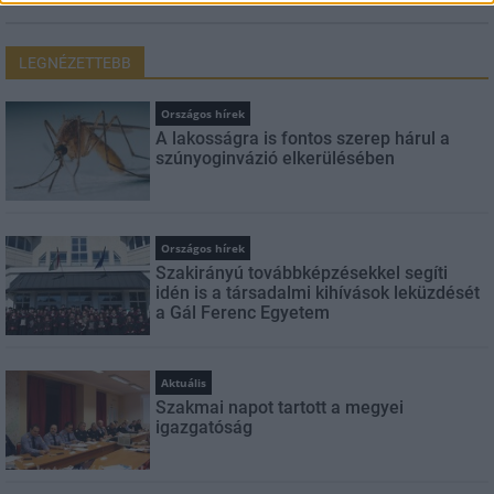
LEGNÉZETTEBB
Országos hírek
A lakosságra is fontos szerep hárul a
szúnyoginvázió elkerülésében
Országos hírek
Szakirányú továbbképzésekkel segíti
idén is a társadalmi kihívások leküzdését
a Gál Ferenc Egyetem
Aktuális
Szakmai napot tartott a megyei
igazgatóság