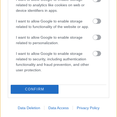
Gyárleállításokkal és átszervezett
related to analytics like cookies on web or
termeléssel tehermentesíti a
device identifiers in apps.
villamosenergia-rendszert a STRABAG
I want to allow Google to enable storage
related to functionality of the website or app.
I want to allow Google to enable storage
related to personalization.
HÍRLEVÉL
I want to allow Google to enable storage
Név
related to security, including authentication
functionality and fraud prevention, and other
user protection.
E-mail cím
CONFIRM
Feliratkozom a hírlevélre és elfogadom az
adatvédelmi
szabályzatot!
Data Deletion
Data Access
Privacy Policy
FELIRATKOZÁS