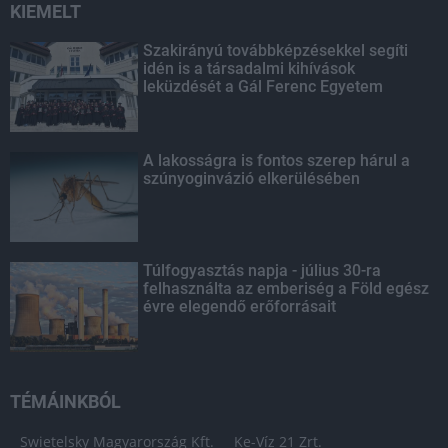
KIEMELT
Szakirányú továbbképzésekkel segíti
idén is a társadalmi kihívások
leküzdését a Gál Ferenc Egyetem
A lakosságra is fontos szerep hárul a
szúnyoginvázió elkerülésében
Túlfogyasztás napja - július 30-ra
felhasználta az emberiség a Föld egész
évre elegendő erőforrásait
TÉMÁINKBÓL
Swietelsky Magyarország Kft.
Ke-Víz 21 Zrt.