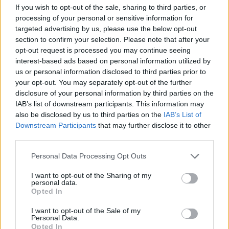
If you wish to opt-out of the sale, sharing to third parties, or
processing of your personal or sensitive information for
targeted advertising by us, please use the below opt-out
MAGYAR ÉPÍTŐK
section to confirm your selection. Please note that after your
opt-out request is processed you may continue seeing
interest-based ads based on personal information utilized by
Mi épül?
us or personal information disclosed to third parties prior to
your opt-out. You may separately opt-out of the further
disclosure of your personal information by third parties on the
IAB’s list of downstream participants. This information may
also be disclosed by us to third parties on the
IAB’s List of
Downstream Participants
that may further disclose it to other
third parties.
Please note that this website/app uses one or more Google
Personal Data Processing Opt Outs
services and may gather and store information including but
not limited to your visit or usage behaviour. You may click to
I want to opt-out of the Sharing of my
personal data.
grant or deny consent to Google and its third-party tags to
Opted In
Mohács
Épkar Zrt.
Aktív Kft.
VivaPalazzo Zrt.
use your data for below specified purposes in below Google
consent section.
I want to opt-out of the Sale of my
Épített öröksége megújításával is készül Mohács a
Personal Data.
csata ötszázadik évfordulójára
Opted In