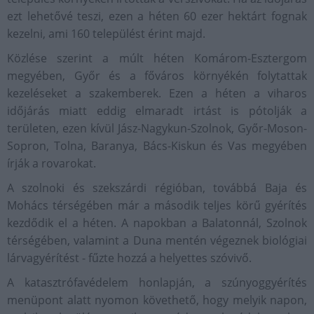
ezt lehetővé teszi, ezen a héten 60 ezer hektárt fognak
kezelni, ami 160 települést érint majd.
Közlése szerint a múlt héten Komárom-Esztergom
megyében, Győr és a főváros környékén folytattak
kezeléseket a szakemberek. Ezen a héten a viharos
időjárás miatt eddig elmaradt irtást is pótolják a
területen, ezen kívül Jász-Nagykun-Szolnok, Győr-Moson-
Sopron, Tolna, Baranya, Bács-Kiskun és Vas megyében
írják a rovarokat.
A szolnoki és szekszárdi régióban, továbbá Baja és
Mohács térségében már a második teljes körű gyérítés
kezdődik el a héten. A napokban a Balatonnál, Szolnok
térségében, valamint a Duna mentén végeznek biológiai
lárvagyérítést - fűzte hozzá a helyettes szóvivő.
A katasztrófavédelem honlapján, a szúnyoggyérítés
menüpont alatt nyomon követhető, hogy melyik napon,