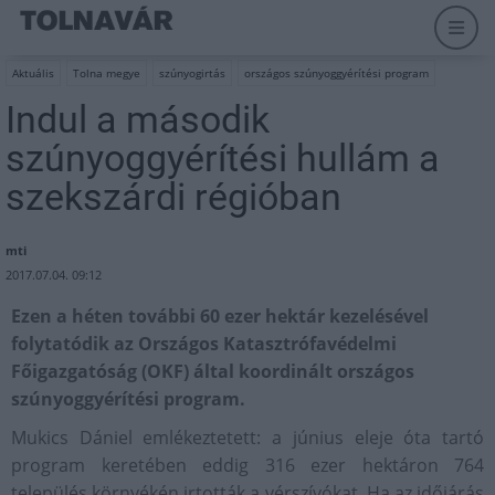
Aktuális
Tolna megye
szúnyogirtás
országos szúnyoggyérítési program
Indul a második
szúnyoggyérítési hullám a
szekszárdi régióban
mti
2017.07.04. 09:12
Ezen a héten további 60 ezer hektár kezelésével
folytatódik az Országos Katasztrófavédelmi
Főigazgatóság (OKF) által koordinált országos
szúnyoggyérítési program.
Mukics Dániel emlékeztetett: a június eleje óta tartó
program keretében eddig 316 ezer hektáron 764
település környékén irtották a vérszívókat. Ha az időjárás