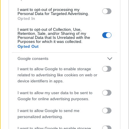
Új kápolna, kiállítótér épült a mohácsi csata emlékhelyén. A
I want to opt-out of processing my
városban is számos beruházás készült el vagy közeledik a
Personal Data for Targeted Advertising.
befejezéshez. Új parkolóház létesül, megújul a városháza és a
Opted In
Széchenyi tér is.
I want to opt-out of Collection, Use,
Retention, Sale, and/or Sharing of my
A tengerfenék alatt négy óriáskábellel
Personal Data that Is Unrelated with the
Purposes for which it was collected.
kötik össze Spanyolország és
Opted Out
Franciaország villamosenergia-
hálózatát
Google consents
Még több zöld, még több virág és új
I want to allow Google to enable storage
játszótér Debrecen egyik legfontosabb
related to advertising like cookies on web or
terén
device identifiers in apps.
I want to allow my user data to be sent to
Google for online advertising purposes.
Fából épül Budakeszi új óvodája
I want to allow Google to send me
personalized advertising.
I want to allow Google to enable storage