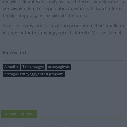
melyik településen, milyen módszerrel védekeznek a
vérszívók ellen, térképes ábrázoláson is látható a kezelt
terület nagysága és az aktuális heti terv.
Az önkormányzatok a központi program mellett önállóan
is végezhetnek szúnyoggyérítést - közölte Mukics Dániel.
Forrás: mti
Aktuális
Tolna megye
szúnyogirtás
országos szúnyoggyérítési program
AJÁNLJUK MÉG