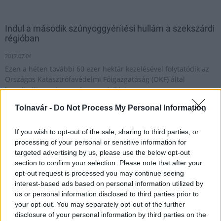
Indul a második szúnyoggyérítési hullám a szekszárdi
régióban
2017.07.04
Ezen a héten további 60 ezer hektár kezelésével folytatódik az
Országos Katasztrófavédelmi Főigazgatóság (OKF) által
koordinált országos szúnyoggyérítési program.
Tolnavár -
Do Not Process My Personal Information
1
If you wish to opt-out of the sale, sharing to third parties, or
processing of your personal or sensitive information for
targeted advertising by us, please use the below opt-out
section to confirm your selection. Please note that after your
HÍRLEVÉL
opt-out request is processed you may continue seeing
interest-based ads based on personal information utilized by
Név
us or personal information disclosed to third parties prior to
your opt-out. You may separately opt-out of the further
disclosure of your personal information by third parties on the