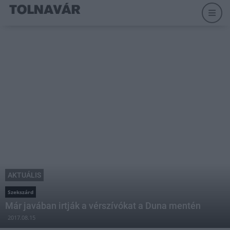
AKTUÁLIS
Szekszárd
Már javában irtják a vérszívókat a Duna mentén
2017.08.15