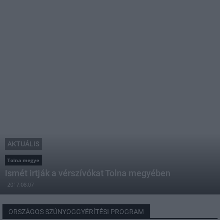
AKTUÁLIS
Tolna megye
Ismét irtják a vérszívókat Tolna megyében
2017.08.07
ORSZÁGOS SZÚNYOGGYÉRÍTÉSI PROGRAM