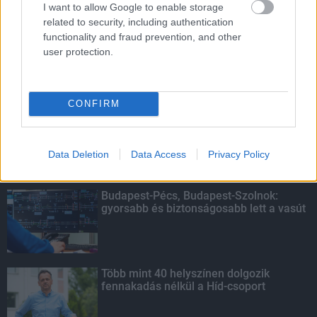
I want to allow Google to enable storage
related to security, including authentication
HIRDETÉS
functionality and fraud prevention, and other
user protection.
LEGOLVASOTTABB
CONFIRM
Indul a diákok pénzügyi ismereteit
erősítő Pénz7 programsorozat
Data Deletion
Data Access
Privacy Policy
Budapest-Pécs, Budapest-Szolnok:
gyorsabb és biztonságosabb lett a vasút
Több mint 40 helyszínen dolgozik
fennakadás nélkül a Híd-csoport