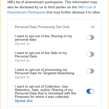
E-mail cím
IAB’s list of downstream participants. This information may
also be disclosed by us to third parties on the
IAB’s List of
Downstream Participants
that may further disclose it to other
third parties.
Feliratkozom a hírlevélre és elfogadom az
adatvédelmi
szabályzatot!
Please note that this website/app uses one or more Google
Personal Data Processing Opt Outs
services and may gather and store information including but
FELIRATKOZÁS
not limited to your visit or usage behaviour. You may click to
I want to opt-out of the Sharing of my
personal data.
grant or deny consent to Google and its third-party tags to
Opted In
use your data for below specified purposes in below Google
consent section.
I want to opt-out of the Sale of my
LEGFRISSEBB
Personal Data.
Opted In
Országos hírek
Duna
hőség
I want to opt-out of processing my
Megérkezett az eső a Duna
Personal Data for Targeted Advertising.
vízgyűjtőjére
Opted In
I want to opt-out of Collection, Use,
Retention, Sale, and/or Sharing of my
Personal Data that Is Unrelated with the
Purposes for which it was collected.
Országos hírek
Opted Out
KECSKEMÉTEN IS SZAKIRÁNYÚ