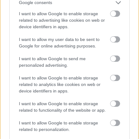
TOVÁBBKÉPZÉSEKKEL ERŐSÍT A GÁL FERENC
Google consents
EGYETEM
I want to allow Google to enable storage
related to advertising like cookies on web or
device identifiers in apps.
Országos hírek
szúnyogirtás
szúnyog
A lakosságra is fontos szerep hárul a
I want to allow my user data to be sent to
szúnyoginvázió elkerülésében
Google for online advertising purposes.
I want to allow Google to send me
personalized advertising.
Országos hírek
TÚLFOGYASZTÁS NAPJA - JÚLIUS 30-RA
I want to allow Google to enable storage
FELHASZNÁLTA AZ EMBERISÉG A FÖLD EGÉSZ
related to analytics like cookies on web or
ÉVRE ELEGENDŐ ERŐFORRÁSAIT
device identifiers in apps.
I want to allow Google to enable storage
HIRDETÉS
related to functionality of the website or app.
I want to allow Google to enable storage
HIRDETÉS
related to personalization.