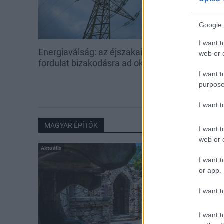
Google 
I want t
Energiaválság: az éjszakai
Paks: hétfőn 
web or d
fordulat bizakodásra ad okot
kedden üzemb
utolsó turbina
I want t
purpose
I want 
MAGYAR ÉPÍTŐK
I want t
web or d
Aktuális
I want t
or app.
I want t
I want t