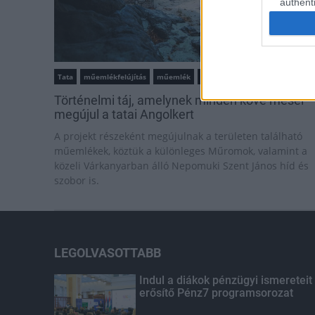
authenti
Tata
műemlékfelújítás
műemlék
restaurálás
Történelmi táj, amelynek minden köve mesél –
megújul a tatai Angolkert
A projekt részeként megújulnak a területen található
műemlékek, köztük a különleges Műromok, valamint a
közeli Várkanyarban álló Nepomuki Szent János híd és
szobor is.
LEGOLVASOTTABB
Indul a diákok pénzügyi ismereteit
erősítő Pénz7 programsorozat