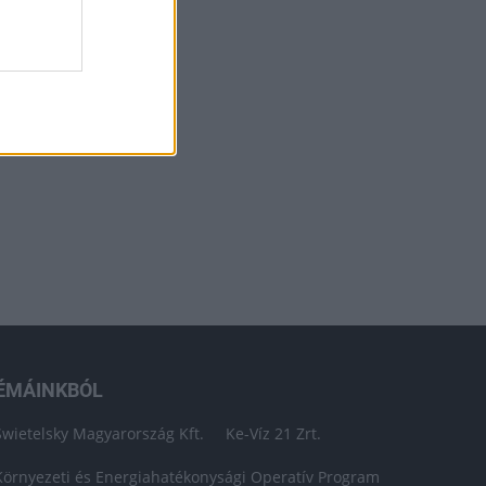
ÉMÁINKBÓL
Swietelsky Magyarország Kft.
Ke-Víz 21 Zrt.
Környezeti és Energiahatékonysági Operatív Program