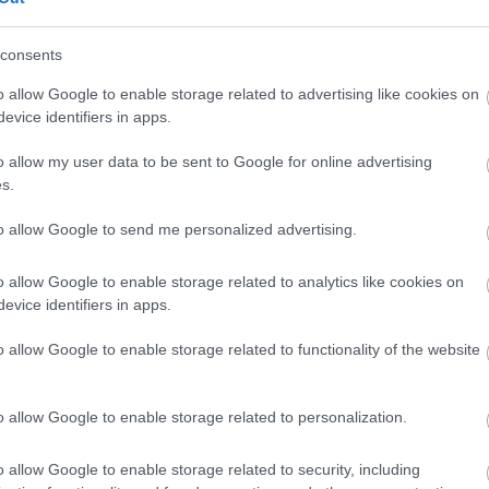
consents
o allow Google to enable storage related to advertising like cookies on
és talán még
Az atomerőmű egyetlen
evice identifiers in apps.
en tartható az
hatása a környezetre, hogy a
Duna vizét némileg felmelegíti
o allow my user data to be sent to Google for online advertising
s.
to allow Google to send me personalized advertising.
o allow Google to enable storage related to analytics like cookies on
evice identifiers in apps.
M1 bővítés: már zajlik a teljesen új
Bicske Kelet csomópont építése
o allow Google to enable storage related to functionality of the website
o allow Google to enable storage related to personalization.
Új gyalogosátkelők és jelzőlámpás
csomópont épül Angyalföldön
o allow Google to enable storage related to security, including