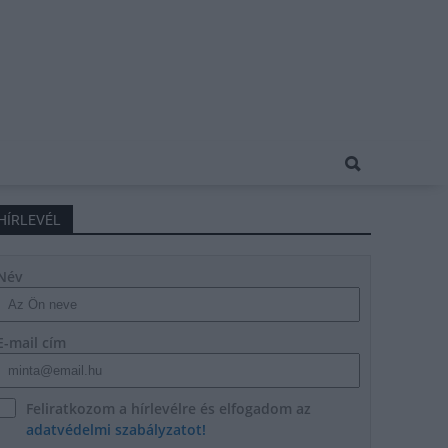
HÍRLEVÉL
Név
E-mail cím
Feliratkozom a hírlevélre és elfogadom az
adatvédelmi szabályzatot!