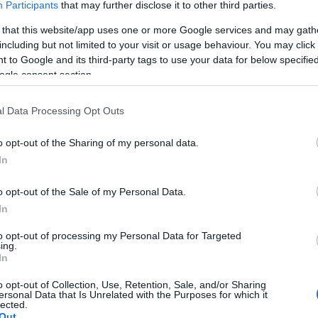
Participants
that may further disclose it to other third parties.
 that this website/app uses one or more Google services and may gath
including but not limited to your visit or usage behaviour. You may click 
g, munkanapokon 7.30 és 16.00 óra között.
 to Google and its third-party tags to use your data for below specifi
ogle consent section.
l Data Processing Opt Outs
a Vadgasztronómiai Fesztivál
főzőverseny
o opt-out of the Sharing of my personal data.
In
o opt-out of the Sale of my Personal Data.
In
to opt-out of processing my Personal Data for Targeted
ing.
In
Aktuális
o opt-out of Collection, Use, Retention, Sale, and/or Sharing
ersonal Data that Is Unrelated with the Purposes for which it
lected.
Out