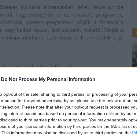
lönleges kulináris élményekben lehet része az ide
en túl, hagyományőrző- és szórakoztató programok,
ezvények, gyermekprogramok várják a fesztiválra
vagy halból készült étel süthető, főzhető. Várják a
ki kikapcsolódásra, szórakozásra, finom ételekre, jó
l készült étel süthető, főzhető.
den nevező maga biztosítja.
-
Do Not Process My Personal Information
ehet elfoglalni
itag értékeli és jutalmazza.
to opt-out of the sale, sharing to third parties, or processing of your per
zsűri.
formation for targeted advertising by us, please use the below opt-out s
r selection. Please note that after your opt-out request is processed y
eing interest-based ads based on personal information utilized by us or
disclosed to third parties prior to your opt-out. You may separately opt-
mási, Szabadság u. 50.) vagy 06-74-471-105-ös
losure of your personal information by third parties on the IAB’s list of
.hu
. This information may also be disclosed by us to third parties on the
IA