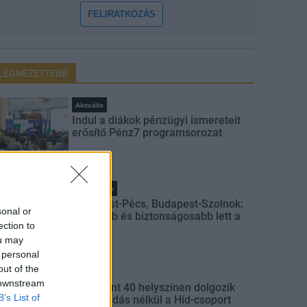
FELIRATKOZÁS
LEGNÉZETTEBB
Aktuális
Indul a diákok pénzügyi ismereteit
erősítő Pénz7 programsorozat
Helyi hírek
Budapest-Pécs, Budapest-Szolnok:
sonal or
gyorsabb és biztonságosabb lett a
ection to
vasút
ou may
 personal
out of the
Gazdaság
 downstream
Több mint 40 helyszínen dolgozik
B’s List of
fennakadás nélkül a Híd-csoport