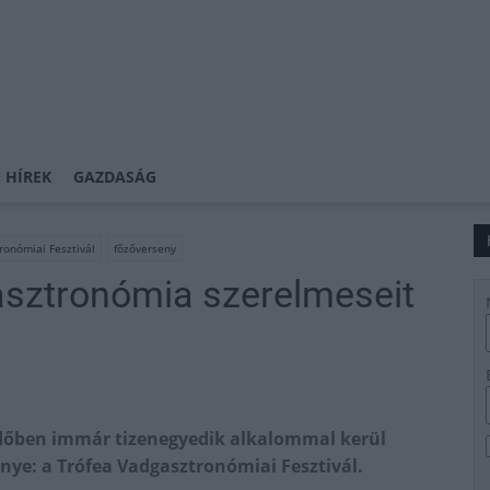
 HÍREK
GAZDASÁG
ronómiai Fesztivál
főzőverseny
asztronómia szerelmeseit
rdőben immár tizenegyedik alkalommal kerül
nye: a Trófea Vadgasztronómiai Fesztivál.