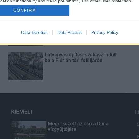
cation functionality and fraud prevention, and other user protection.
CONFIRM
Másfélszeresére bővítik
Hódmezővásárhely jó hírű
református iskoláját
Data Deletion
Data Access
Privacy Policy
Látványos építési szakasz indult
be a Flórián téri felüljárón
KIEMELT
T
Megérkezett az eső a Duna
vízgyűjtőjére