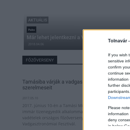
AKTUÁLIS
Paks
Már lehet jelentkezni a Város napján rende
Tolnavár 
2018.04.06
If you wish 
FŐZŐVERSENY
sensitive in
confirm you
continue se
information 
Tamásiba várják a vadgasztronómia
further disc
szerelmeseit
participants
Downstream 
2017.05.10
2017. június 10-én a Tamási Miklósvári Parkerdőben
Please note
immár tizenegyedik alkalommal kerül megrendezésre 
information 
vadételek országos főzőversenye: a Trófea
deny consent
Vadgasztronómiai Fesztivál.
in below Go