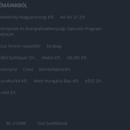
ÉMÁINKBÓL
Swietelsky Magyarország Kft.
Ke-Víz 21 Zrt.
Környezeti és Energiahatékonysági Operatív Program
(KEHOP)
Liszt Ferenc repülőtér
Strabag
ZÁÉV Építőipari Zrt.
Hódút Kft.
HE-DO Kft.
szennyvíz
Colas
kórházfejlesztés
EuroAszfalt Kft.
West Hungária Bau Kft.
KÉSZ Zrt.
A-Híd Zrt.
BC COMM
Süti beállítások