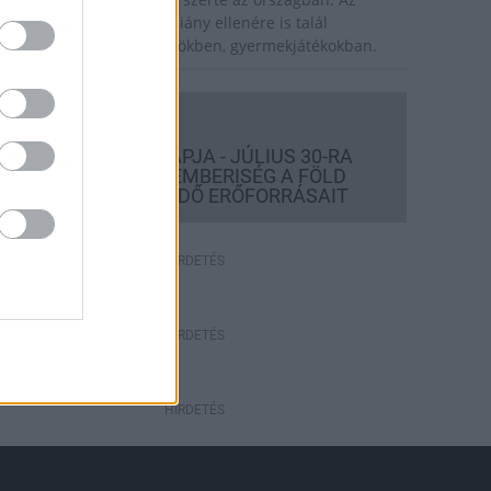
zsiai tigrisszúnyog a vízhiány ellenére is talál
zaporodási helyet a vödrökben, gyermekjátékokban.
Országos hírek
TÚLFOGYASZTÁS NAPJA - JÚLIUS 30-RA
FELHASZNÁLTA AZ EMBERISÉG A FÖLD
EGÉSZ ÉVRE ELEGENDŐ ERŐFORRÁSAIT
HIRDETÉS
HIRDETÉS
HIRDETÉS