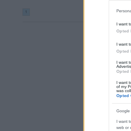
Persona
1
I want t
Opted 
I want t
Opted 
I want 
Advertis
Opted 
I want t
of my P
was col
Opted 
Google 
I want t
web or d