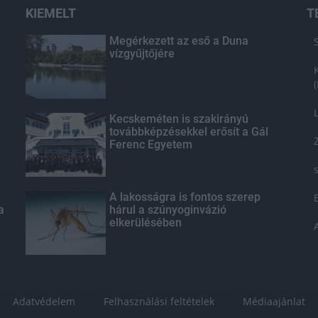
KIEMELT
T
Megérkezett az eső a Duna
vízgyűjtőjére
Kecskeméten is szakirányú
továbbképzésekkel erősít a Gál
Ferenc Egyetem
A lakosságra is fontos szerep
a
hárul a szúnyoginvázió
elkerülésében
Adatvédelem
Felhasználási feltételek
Médiaajánlat