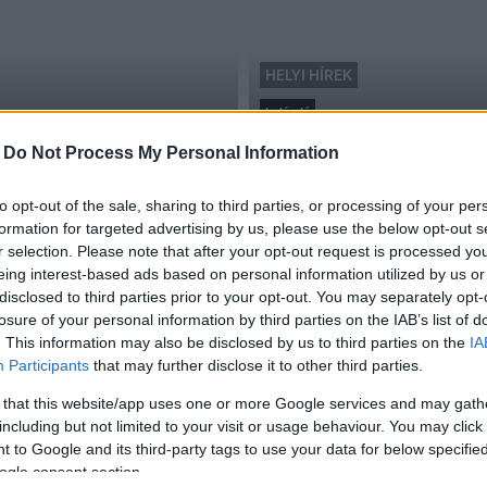
HELYI HÍREK
halászlé
zendő paksi főzőversenyre
Jubileumi halászléfőző v
-
Do Not Process My Personal Information
2017.08.01
to opt-out of the sale, sharing to third parties, or processing of your per
formation for targeted advertising by us, please use the below opt-out s
r selection. Please note that after your opt-out request is processed y
eing interest-based ads based on personal information utilized by us or
disclosed to third parties prior to your opt-out. You may separately opt-
losure of your personal information by third parties on the IAB’s list of
. This information may also be disclosed by us to third parties on the
IA
Participants
that may further disclose it to other third parties.
 that this website/app uses one or more Google services and may gath
a
including but not limited to your visit or usage behaviour. You may click 
 to Google and its third-party tags to use your data for below specifi
ogle consent section.