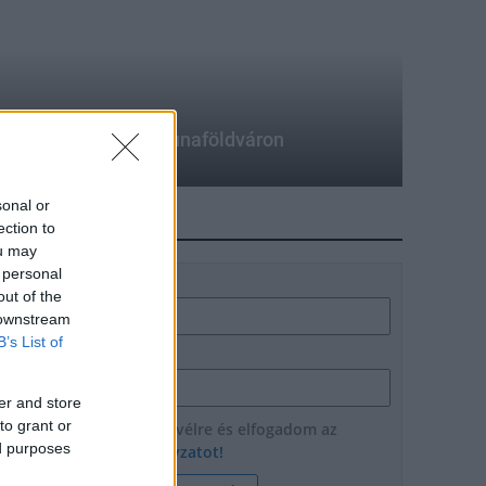
ersenyt rendeznek Dunaföldváron
sonal or
HÍRLEVÉL
ection to
ou may
 personal
Név
out of the
 downstream
B’s List of
E-mail cím
er and store
to grant or
Feliratkozom a hírlevélre és elfogadom az
ed purposes
adatvédelmi szabályzatot!