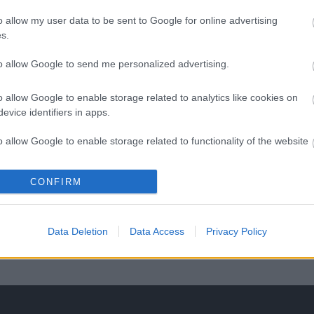
á
o allow my user data to be sent to Google for online advertising
s
s.
to allow Google to send me personalized advertising.
o allow Google to enable storage related to analytics like cookies on
evice identifiers in apps.
o allow Google to enable storage related to functionality of the website
CONFIRM
o allow Google to enable storage related to personalization.
o allow Google to enable storage related to security, including
Data Deletion
Data Access
Privacy Policy
cation functionality and fraud prevention, and other user protection.