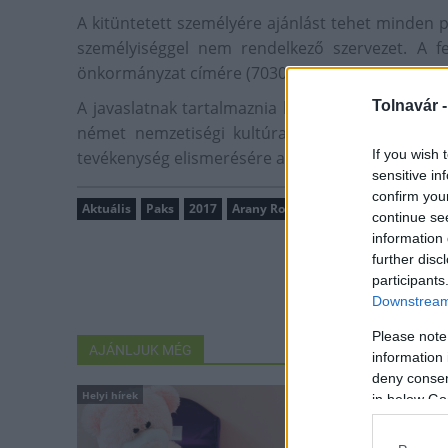
A kitüntetett személyére ajánlást tehet minden pa
személyiséggel nem rendelkező szervezet. A felt
önkormányzat címére (7030 Paks Dózsa György út
Tolnavár 
A javaslatnak tartalmaznia kell a jelölt azon telj
német nemzetiségi kultúra és emberi kapcsolat
If you wish 
tevékenység elismerésére alapította a szervezet é
sensitive in
confirm you
Aktuális
Paks
2017
Arany Rozmaring Díj
Paksi Német
continue se
information 
further disc
participants
Downstream 
Please note
AJÁNLJUK MÉG
information 
deny consent
Helyi hírek
Aktuális
in below Go