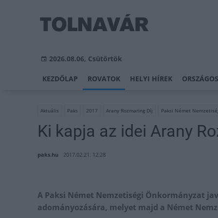
2026.08.06, Csütörtök
KEZDŐLAP
ROVATOK
HELYI HÍREK
ORSZÁGOS
Aktuális
Paks
2017
Arany Rozmaring Díj
Paksi Német Nemzetisé
Ki kapja az idei Arany R
paks.hu
2017.02.21. 12:28
A Paksi Német Nemzetiségi Önkormányzat java
adományozására, melyet majd a Német Nemze