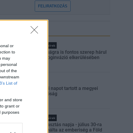
FELIRATKOZÁS
LEGNÉZETTEBB
sonal or
Országos hírek
A lakosságra is fontos szerep hárul
ection to
a szúnyoginvázió elkerülésében
ou may
 personal
out of the
 downstream
Aktuális
B’s List of
Szakmai napot tartott a megyei
igazgatóság
er and store
to grant or
ed purposes
Országos hírek
Túlfogyasztás napja - július 30-ra
felhasználta az emberiség a Föld