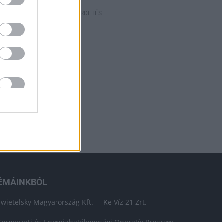
HIRDETÉS
ÉMÁINKBÓL
Swietelsky Magyarország Kft.
Ke-Víz 21 Zrt.
Környezeti és Energiahatékonysági Operatív Program