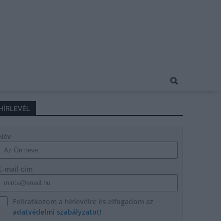
HÍRLEVÉL
Név
E-mail cím
Feliratkozom a hírlevélre és elfogadom az
adatvédelmi szabályzatot!