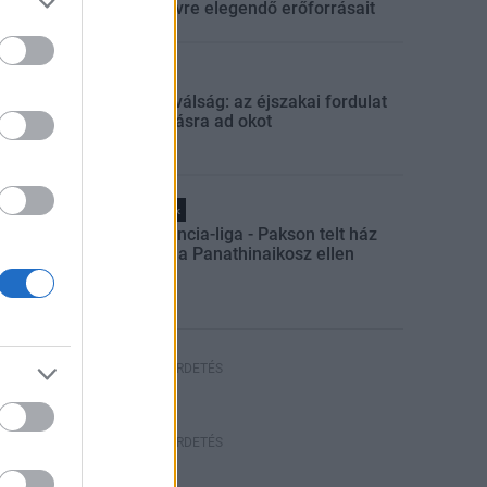
egész évre elegendő erőforrásait
Aktuális
Energiaválság: az éjszakai fordulat
bizakodásra ad okot
Helyi hírek
Konferencia-liga - Pakson telt ház
várható a Panathinaikosz ellen
HIRDETÉS
HIRDETÉS