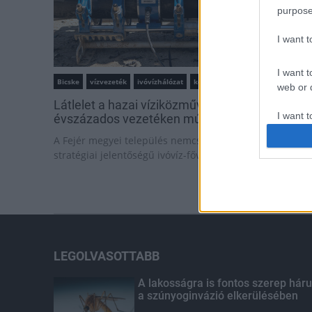
purpose
I want 
I want t
Bicske
vízvezeték
ivóvízhálózat
közműfejlesztés
web or d
Látlelet a hazai víziközművekről? Egyetlen, fél
I want t
évszázados vezetéken múlt Bicske vízellátása
or app.
A Fejér megyei település nemcsak egy elöregedett,
stratégiai jelentőségű ivóvíz-fővezetéket cserél le.
I want t
I want t
authenti
LEGOLVASOTTABB
A lakosságra is fontos szerep háru
a szúnyoginvázió elkerülésében