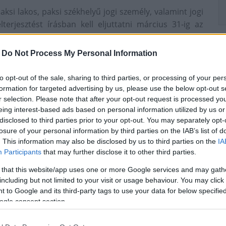
ksi lakos, paksi székhelyű jogi személy, valamint jogi
erjesztést írásban kell eljuttatni március 31-ig az
 2.).
-
Do Not Process My Personal Information
esítményét, ami méltóvá teszi az elismerésre. A díjat a
ok ápolása, fejlesztése érdekében végzett közéleti
to opt-out of the sale, sharing to third parties, or processing of your per
s először 2010-ben adták át.
formation for targeted advertising by us, please use the below opt-out s
r selection. Please note that after your opt-out request is processed y
 Nemzetiségi Önkormányzat
Német Nemzetiség Nap
eing interest-based ads based on personal information utilized by us or
disclosed to third parties prior to your opt-out. You may separately opt-
losure of your personal information by third parties on the IAB’s list of
. This information may also be disclosed by us to third parties on the
IA
Participants
that may further disclose it to other third parties.
 that this website/app uses one or more Google services and may gath
including but not limited to your visit or usage behaviour. You may click 
 to Google and its third-party tags to use your data for below specifi
Aktuális
ogle consent section.