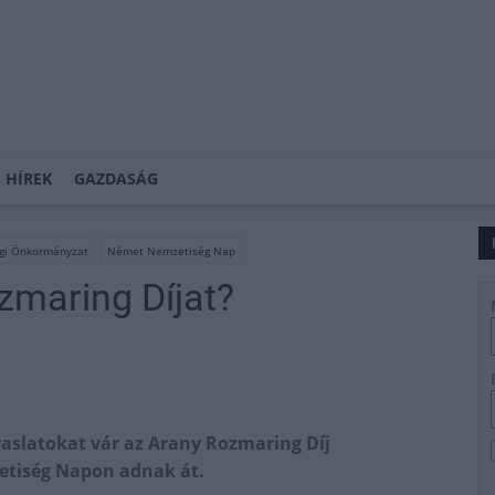
 HÍREK
GAZDASÁG
gi Önkormányzat
Német Nemzetiség Nap
ozmaring Díjat?
slatokat vár az Arany Rozmaring Díj
tiség Napon adnak át.