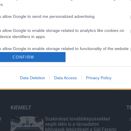
Spanyolország és Franciaország
s.
villamosenergia-hálózatát
to allow Google to send me personalized advertising.
Még több zöld, még több virág és
új játszótér Debrecen egyik
o allow Google to enable storage related to analytics like cookies on
legfontosabb terén
evice identifiers in apps.
o allow Google to enable storage related to functionality of the website
Fából épül Budakeszi új óvodája
CONFIRM
o allow Google to enable storage related to personalization.
Data Deletion
Data Access
Privacy Policy
o allow Google to enable storage related to security, including
cation functionality and fraud prevention, and other user protection.
KIEMELT
T
l
Szakirányú továbbképzésekkel
segíti idén is a társadalmi
kihívások leküzdését a Gál Ferenc