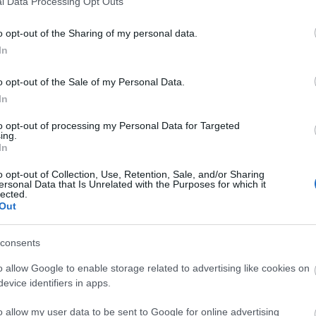
l Data Processing Opt Outs
o opt-out of the Sharing of my personal data.
In
 az éjszakai
Paks: hétfőn és talán még
o opt-out of the Sale of my Personal Data.
odásra ad okot
kedden üzemben tartható az
In
utolsó turbina
to opt-out of processing my Personal Data for Targeted
ing.
In
o opt-out of Collection, Use, Retention, Sale, and/or Sharing
ersonal Data that Is Unrelated with the Purposes for which it
lected.
Out
Épített öröksége megújításával is
készül Mohács a csata ötszázadik
évfordulójára
consents
o allow Google to enable storage related to advertising like cookies on
evice identifiers in apps.
A tengerfenék alatt négy
óriáskábellel kötik össze
o allow my user data to be sent to Google for online advertising