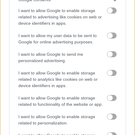
I want to allow Google to enable storage
related to advertising like cookies on web or
device identifiers in apps.
Országos hírek
WWF
vízgazdálkodás
Túlfogyasztás napja - július 30-ra
I want to allow my user data to be sent to
felhasználta az emberiség a Föld egész
Google for online advertising purposes.
évre elegendő erőforrásait
I want to allow Google to send me
personalized advertising.
Helyi hírek
I want to allow Google to enable storage
BEINDULT AZ ŐSZIBARACKSZEZON,
related to analytics like cookies on web or
SZEPTEMBERIG ÉLVEZHETJÜK
device identifiers in apps.
I want to allow Google to enable storage
HIRDETÉS
related to functionality of the website or app.
I want to allow Google to enable storage
HIRDETÉS
related to personalization.