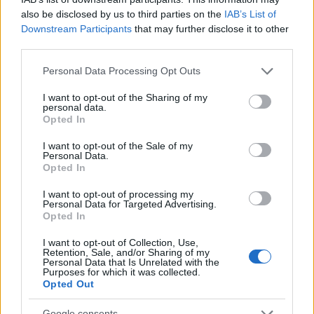
also be disclosed by us to third parties on the
IAB’s List of
Downstream Participants
that may further disclose it to other
Feliratkozom a hírlevélre és elfogadom az
adatvédelmi
third parties.
szabályzatot!
Please note that this website/app uses one or more Google
Personal Data Processing Opt Outs
FELIRATKOZÁS
services and may gather and store information including but
not limited to your visit or usage behaviour. You may click to
I want to opt-out of the Sharing of my
personal data.
grant or deny consent to Google and its third-party tags to
Opted In
use your data for below specified purposes in below Google
LEGFRISSEBB
consent section.
I want to opt-out of the Sale of my
Personal Data.
Opted In
Országos hírek
Kecskeméten is szakirányú továbbképzésekkel erősít a Gál
I want to opt-out of processing my
Ferenc Egyetem
Personal Data for Targeted Advertising.
Opted In
Kiemelt fontosságú a Gál Ferenc Egyetem számára a jövőbe
mutató szakmai felkészültség átadása, a folyamatos szakmai
I want to opt-out of Collection, Use,
fejlődés támogatása.
Retention, Sale, and/or Sharing of my
Personal Data that Is Unrelated with the
Purposes for which it was collected.
Opted Out
Országos hírek
A lakosságra is fontos szerep hárul a
szúnyoginvázió elkerülésében
Google consents