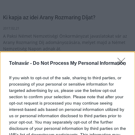
Ki kapja az idei Arany Rozmaring Díjat?
2017.02.21
A Paksi Német Nemzetiségi Önkormányzat javaslatokat vár az
Arany Rozmaring Díj adományozására, melyet majd a Német
Nemzetiség Napon adnak át.
Tolnavár -
Do Not Process My Personal Information
1
If you wish to opt-out of the sale, sharing to third parties, or
processing of your personal or sensitive information for
targeted advertising by us, please use the below opt-out
HÍRLEVÉL
section to confirm your selection. Please note that after your
opt-out request is processed you may continue seeing
interest-based ads based on personal information utilized by
Név
us or personal information disclosed to third parties prior to
your opt-out. You may separately opt-out of the further
disclosure of your personal information by third parties on the
E-mail cím
IAB’s list of downstream participants. This information may