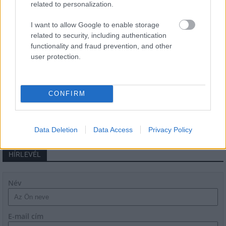
related to personalization.
Látványos építési szakasz indult be a
I want to allow Google to enable storage
Flórián téri felüljárón
related to security, including authentication
functionality and fraud prevention, and other
user protection.
Paks II.: Mit jelent az 5. blokk új
mérföldköve a felülvizsgálat
árnyékában?
CONFIRM
Data Deletion
Data Access
Privacy Policy
HÍRLEVÉL
Név
E-mail cím