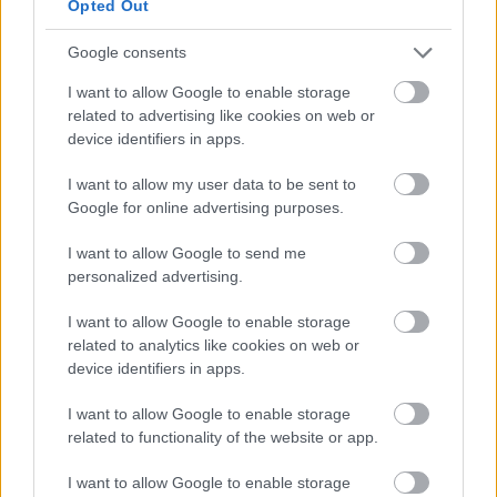
Opted Out
Google consents
I want to allow Google to enable storage
autópálya
útépítés
M1-es autópálya
Bicske
related to advertising like cookies on web or
M1 bővítés: már zajlik a teljesen új Bicske Kelet
device identifiers in apps.
csomópont építése
I want to allow my user data to be sent to
Tizenegy meglévő csomópontot korszerűsít és négy új,
Google for online advertising purposes.
különszintű csomópontot hoz létre az MKIF az M1-es
bővítésénél.
I want to allow Google to send me
personalized advertising.
Új gyalogosátkelők és jelzőlámpás
csomópont épül Angyalföldön
I want to allow Google to enable storage
related to analytics like cookies on web or
device identifiers in apps.
I want to allow Google to enable storage
Másfélszeresére bővítik
Hódmezővásárhely jó hírű református
related to functionality of the website or app.
iskoláját
I want to allow Google to enable storage