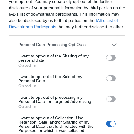
your opt-out. You may separately opt-out of the further
disclosure of your personal information by third parties on the
Az atomerőmű egyetlen hatása a környezetre, hogy a
IAB’s list of downstream participants. This information may
Duna vizét némileg felmelegíti
also be disclosed by us to third parties on the
IAB’s List of
Downstream Participants
that may further disclose it to other
third parties.
Please note that this website/app uses one or more Google
Personal Data Processing Opt Outs
services and may gather and store information including but
not limited to your visit or usage behaviour. You may click to
I want to opt-out of the Sharing of my
personal data.
grant or deny consent to Google and its third-party tags to
Opted In
MAGYAR ÉPÍTŐK
use your data for below specified purposes in below Google
consent section.
I want to opt-out of the Sale of my
Personal Data.
Útépítés
Opted In
I want to opt-out of processing my
Personal Data for Targeted Advertising.
Opted In
I want to opt-out of Collection, Use,
Retention, Sale, and/or Sharing of my
Personal Data that Is Unrelated with the
Purposes for which it was collected.