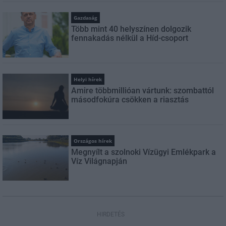
Gazdaság
Több mint 40 helyszínen dolgozik
fennakadás nélkül a Híd-csoport
Helyi hírek
Amire többmillióan vártunk: szombattól
másodfokúra csökken a riasztás
Országos hírek
Megnyílt a szolnoki Vízügyi Emlékpark a
Víz Világnapján
HIRDETÉS