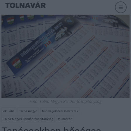
Fotó: Tolna Megyei Rendőr-főkapitányság
Aktuális
Tolna megye
bűnmegelőzési ismeretek
Tolna Megyei Rendőr-főkapitányság
falinaptár