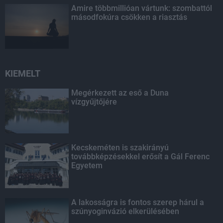
Amire többmillióan vártunk: szombattól
másodfokúra csökken a riasztás
KIEMELT
Megérkezett az eső a Duna
vízgyűjtőjére
Kecskeméten is szakirányú
továbbképzésekkel erősít a Gál Ferenc
Egyetem
A lakosságra is fontos szerep hárul a
szúnyoginvázió elkerülésében