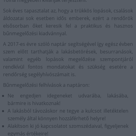
Tolna megyében kívánják terjeszteni.
Sok éves tapasztalat az, hogy a trükkös lopások, csalások
áldozatai sok esetben idős emberek, ezért a rendőrök
elsősorban őket keresik fel a praktikus és hasznos
bűnmegelőzési kiadvánnyal.
A 2017-es évre szóló naptár segítségével így egész évben
szem előtt tarthatják a lakásbetörések, besurranások,
valamint egyéb lopások megelőzése szempontjáról
rendkívül fontos mondatokat és szükség esetére a
rendőrség segélyhívószámait is.
Bűnmegelőzési felhívások a naptáron:
Ne engedjen idegeneket udvarába, lakásába,
bármire is hivatkoznak!
A lakásból távozáskor ne tegye a kulcsot illetéktelen
személy által könnyen hozzáférhető helyre!
Alakítson ki jó kapcsolatot szomszédaival, figyeljenek
egymás értékeire!