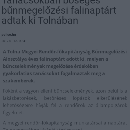
Tanácsokban bőséges
bűnmegelőzési falinaptárt
adtak ki Tolnában
police.hu
2017.01.18. 09:41
A Tolna Megyei Rendőr-főkapitányság Bűnmegelőzési
Alosztálya éves falinaptárt adott ki, melyen a
bűncselekmények megelőzése érdekében
gyakorlatias tanácsokat fogalmaztak meg a
szakemberek.
Főként a vagyon elleni bűncselekmények, azon belül is a
lakásbetörések, betöréses lopások elkerülésének
lehetőségeire hívják fel a rendőrök az állampolgárok
figyelmet.
A megyei rendőr-főkapitányság munkatársai a naptárat