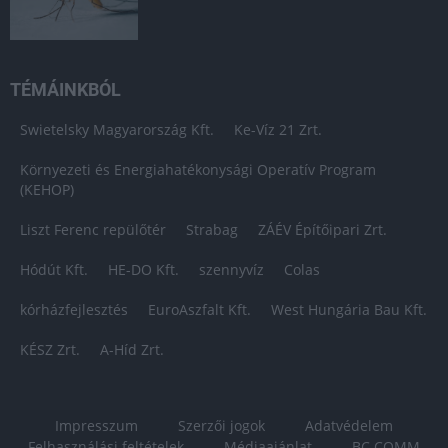
TÉMÁINKBÓL
Swietelsky Magyarország Kft.
Ke-Víz 21 Zrt.
Környezeti és Energiahatékonysági Operatív Program
(KEHOP)
Liszt Ferenc repülőtér
Strabag
ZÁÉV Építőipari Zrt.
Hódút Kft.
HE-DO Kft.
szennyvíz
Colas
kórházfejlesztés
EuroAszfalt Kft.
West Hungária Bau Kft.
KÉSZ Zrt.
A-Híd Zrt.
Impresszum
Szerzői jogok
Adatvédelem
Felhasználási feltételek
Médiaajánlat
BC COMM