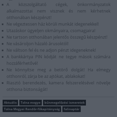
A közszolgáltató cégek, önkormányzatok
alkalmazottai nem visznek és nem kérhetnek
otthonában készpénzt!
Ne végeztessen ház körüli munkát idegenekkel!
Utazáskor ügyeljen okmányaira, csomagjaira!
Ne tartson otthonában jelentős összegű készpénzt!
Ne vásároljon házaló árusoktól!
Ne váltson fel és ne adjon pénzt idegeneknek!
A bankkártya PIN kódját ne tegye mások számára
hozzáférhetővé!
Ne könnyítse meg a betörő dolgát! Ha elmegy
otthonról, zárja be az ajtókat, ablakokat!
Riasztó berendezés, kamera felszerelésével növelje
otthona biztonságát!
Aktuális
Tolna megye
bűnmegelőzési ismeretek
Tolna Megyei Rendőr-főkapitányság
falinaptár