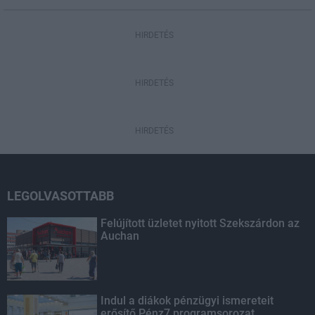
HIRDETÉS
HIRDETÉS
HIRDETÉS
LEGOLVASOTTABB
Felújított üzletet nyitott Szekszárdon az
Auchan
Indul a diákok pénzügyi ismereteit
erősítő Pénz7 programsorozat