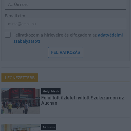
E-mail cím
Feliratkozom a hírlevélre és elfogadom az
adatvédelmi
szabályzatot!
FELIRATKOZÁS
LEGNÉZETTEBB
Helyi hírek
Felújított üzletet nyitott Szekszárdon az
Auchan
Aktuális