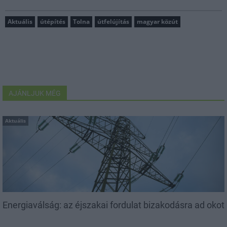
Aktuális
útépítés
Tolna
útfelújítás
magyar közút
AJÁNLJUK MÉG
Aktuális
Energiaválság: az éjszakai fordulat bizakodásra ad okot