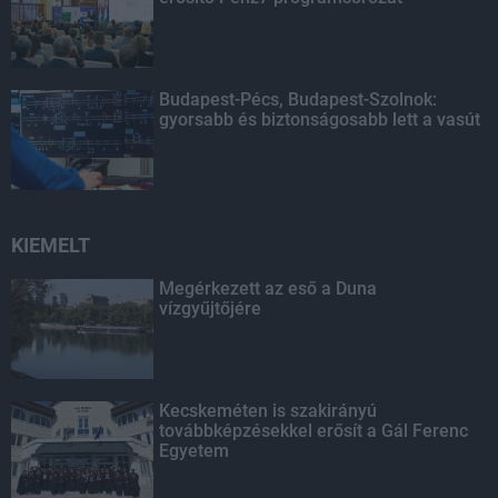
Budapest-Pécs, Budapest-Szolnok:
gyorsabb és biztonságosabb lett a vasút
KIEMELT
Megérkezett az eső a Duna
vízgyűjtőjére
Kecskeméten is szakirányú
továbbképzésekkel erősít a Gál Ferenc
Egyetem