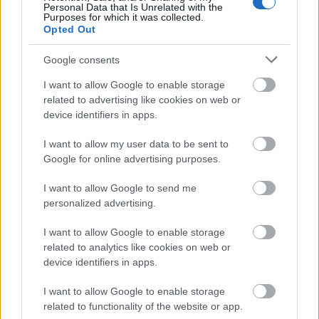
Personal Data that Is Unrelated with the
Purposes for which it was collected.
Opted Out
Google consents
I want to allow Google to enable storage
related to advertising like cookies on web or
device identifiers in apps.
autópálya
útépítés
M1-es autópálya
Bicske
M1 bővítés: már zajlik a teljesen új Bicske Kelet
I want to allow my user data to be sent to
csomópont építése
Google for online advertising purposes.
Tizenegy meglévő csomópontot korszerűsít és négy új,
I want to allow Google to send me
különszintű csomópontot hoz létre az MKIF az M1-es
personalized advertising.
bővítésénél.
I want to allow Google to enable storage
Új gyalogosátkelők és jelzőlámpás
related to analytics like cookies on web or
csomópont épül Angyalföldön
device identifiers in apps.
I want to allow Google to enable storage
related to functionality of the website or app.