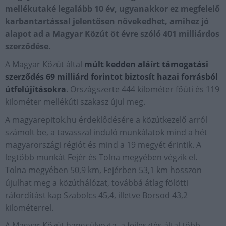
mellékutaké legalább 10 év, ugyanakkor ez megfelelő
karbantartással jelentősen növekedhet, amihez jó
alapot ad a Magyar Közút öt évre szóló 401 milliárdos
szerződése.
A Magyar Közút által
múlt kedden aláírt támogatási
szerződés 69 milliárd forintot biztosít hazai forrásból
útfelújításokra
. Országszerte 444 kilométer főúti és 119
kilométer mellékúti szakasz újul meg.
A magyarepitok.hu érdeklődésére a közútkezelő arról
számolt be, a tavasszal induló munkálatok mind a hét
magyarországi régiót és mind a 19 megyét érintik. A
legtöbb munkát Fejér és Tolna megyében végzik el.
Tolna megyében 50,9 km, Fejérben 53,1 km hosszon
újulhat meg a közúthálózat, továbbá átlag fölötti
ráfordítást kap Szabolcs 45,4, illetve Borsod 43,2
kilométerrel.
A Magyar Közút hangsúlyozta, a fejlesztés által több