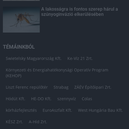
A lakosságra is fontos szerep hárul a
szúnyoginvázió elkerülésében
TÉMÁINKBÓL
Swietelsky Magyarország Kft.
Ke-Víz 21 Zrt.
Környezeti és Energiahatékonysági Operatív Program
(KEHOP)
Liszt Ferenc repülőtér
Strabag
ZÁÉV Építőipari Zrt.
Hódút Kft.
HE-DO Kft.
szennyvíz
Colas
kórházfejlesztés
EuroAszfalt Kft.
West Hungária Bau Kft.
KÉSZ Zrt.
A-Híd Zrt.