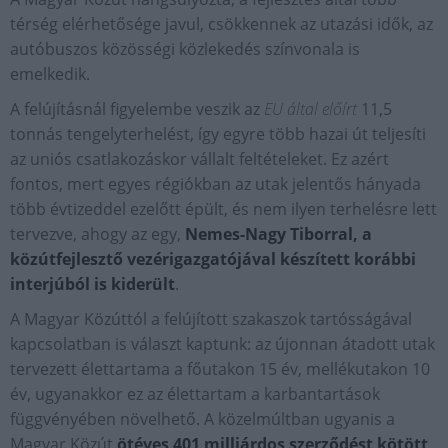
térség elérhetősége javul, csökkennek az utazási idők, az
autóbuszos közösségi közlekedés színvonala is
emelkedik.
A felújításnál figyelembe veszik az
EU által előírt
11,5
tonnás tengelyterhelést, így egyre több hazai út teljesíti
az uniós csatlakozáskor vállalt feltételeket. Ez azért
fontos, mert egyes régiókban az utak jelentős hányada
több évtizeddel ezelőtt épült, és nem ilyen terhelésre lett
tervezve, ahogy az egy,
Nemes-Nagy Tiborral, a
közútfejlesztő vezérigazgatójával készített korábbi
interjúból is kiderült
.
A Magyar Közúttól a felújított szakaszok tartósságával
kapcsolatban is választ kaptunk: az újonnan átadott utak
tervezett élettartama a főutakon 15 év, mellékutakon 10
év, ugyanakkor ez az élettartam a karbantartások
függvényében növelhető. A közelmúltban ugyanis a
Magyar Közút
ötéves 401 milliárdos szerződést kötött