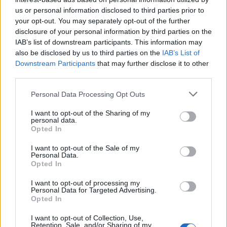
us or personal information disclosed to third parties prior to
your opt-out. You may separately opt-out of the further
disclosure of your personal information by third parties on the
IAB’s list of downstream participants. This information may
also be disclosed by us to third parties on the
IAB’s List of
Az atomerőmű egyetlen hatása a környezetre, hogy a
Downstream Participants
that may further disclose it to other
Duna vizét némileg felmelegíti
third parties.
Please note that this website/app uses one or more Google
Personal Data Processing Opt Outs
services and may gather and store information including but
not limited to your visit or usage behaviour. You may click to
I want to opt-out of the Sharing of my
personal data.
grant or deny consent to Google and its third-party tags to
Opted In
use your data for below specified purposes in below Google
consent section.
I want to opt-out of the Sale of my
MAGYAR ÉPÍTŐK
Personal Data.
Opted In
Útépítés
I want to opt-out of processing my
Personal Data for Targeted Advertising.
Opted In
I want to opt-out of Collection, Use,
Retention, Sale, and/or Sharing of my