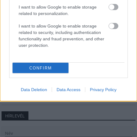
Másfélszeresére bővítik
Hódmezővásárhely jó hírű református
I want to allow Google to enable storage
iskoláját
related to personalization.
I want to allow Google to enable storage
related to security, including authentication
Látványos építési szakasz indult be a
Flórián téri felüljárón
functionality and fraud prevention, and other
user protection.
Paks II.: Mit jelent az 5. blokk új
CONFIRM
mérföldköve a felülvizsgálat
árnyékában?
Data Deletion
Data Access
Privacy Policy
HÍRLEVÉL
Név