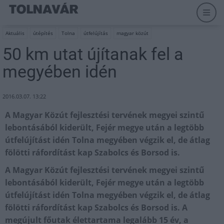
Aktuális
útépítés
Tolna
útfelújítás
magyar közút
50 km utat újítanak fel a
megyében idén
2016.03.07. 13:22
A Magyar Közút fejlesztési tervének megyei szintű
lebontásából kiderült, Fejér megye után a legtöbb
útfelújítást idén Tolna megyében végzik el, de átlag
fölötti ráfordítást kap Szabolcs és Borsod is.
A Magyar Közút fejlesztési tervének megyei szintű
lebontásából kiderült, Fejér megye után a
legtöbb
útfelújítást idén Tolna megyében végzik el, de átlag
fölötti ráfordítást kap Szabolcs és Borsod is. A
megújult főutak élettartama legalább 15 év, a