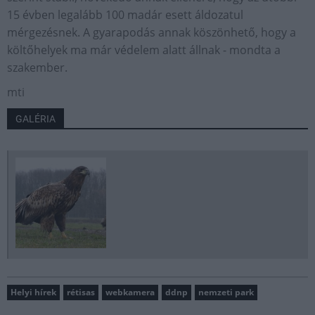
15 évben legalább 100 madár esett áldozatul
mérgezésnek. A gyarapodás annak köszönhető, hogy a
költőhelyek ma már védelem alatt állnak - mondta a
szakember.
mti
GALÉRIA
Helyi hírek
rétisas
webkamera
ddnp
nemzeti park