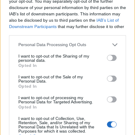
your opt-out. You may separately opt-out of the further
disclosure of your personal information by third parties on the
A hőségben is védik a növényzetet Pakson
IAB’s list of downstream participants. This information may
also be disclosed by us to third parties on the
IAB’s List of
Downstream Participants
that may further disclose it to other
third parties.
Please note that this website/app uses one or more Google
Personal Data Processing Opt Outs
services and may gather and store information including but
not limited to your visit or usage behaviour. You may click to
I want to opt-out of the Sharing of my
personal data.
grant or deny consent to Google and its third-party tags to
Opted In
MAGYAR ÉPÍTŐK
use your data for below specified purposes in below Google
consent section.
I want to opt-out of the Sale of my
Personal Data.
Aktuális
Opted In
I want to opt-out of processing my
Personal Data for Targeted Advertising.
Opted In
I want to opt-out of Collection, Use,
Retention, Sale, and/or Sharing of my
Personal Data that Is Unrelated with the
Purposes for which it was collected.