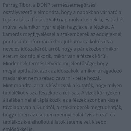
Parrag Tibor, a DDNP természetmegőrzési
osztályvezetője elmondta, hogy a napokban várható a
tojásrakás, a fiókák 35-40 nap múlva kelnek ki, és tíz hét
múlva, valamikor nyár elején hagyják el a fészket. A
kamerás megfigyeléssel a szakemberek az eddigieknél
pontosabb információkhoz juthatnak a költés és a
nevelés időszakáról, arról, hogy a pár eközben mikor
etet, mikor táplálkozik, mikor van a fészek körül.
Mindennek természetvédelmi jelentősége, hogy
megállapíthatók azok az időszakok, amikor a ragadozó
madarakat nem szabad zavarni - tette hozzá.
Mint mondta, arra is kíváncsiak a kutatók, hogy milyen
táplálékot visz a fészekbe a réti sas. A vizek környékén
általában hallal táplálkozik, ez a fészek azonban kissé
távolabb van a Dunától, a szakemberek megtudhatják,
hogy ebben az esetben mennyi halat "visz haza", és
táplálkozik-e elhullott állatok tetemeivel, kisebb
emlősökkel is.