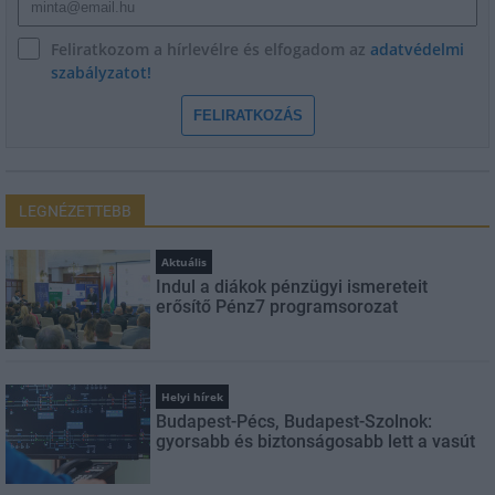
Feliratkozom a hírlevélre és elfogadom az
adatvédelmi
szabályzatot!
FELIRATKOZÁS
LEGNÉZETTEBB
Aktuális
Indul a diákok pénzügyi ismereteit
erősítő Pénz7 programsorozat
Helyi hírek
Budapest-Pécs, Budapest-Szolnok:
gyorsabb és biztonságosabb lett a vasút