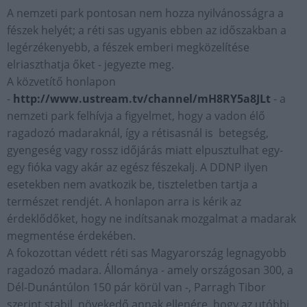
A nemzeti park pontosan nem hozza nyilvánosságra a
fészek helyét; a réti sas ugyanis ebben az időszakban a
legérzékenyebb, a fészek emberi megközelítése
elriaszthatja őket - jegyezte meg.
A közvetítő honlapon
-
http://www.ustream.tv/channel/mH8RY5a8JLt
- a
nemzeti park felhívja a figyelmet, hogy a vadon élő
ragadozó madaraknál, így a rétisasnál is betegség,
gyengeség vagy rossz időjárás miatt elpusztulhat egy-
egy fióka vagy akár az egész fészekalj. A DDNP ilyen
esetekben nem avatkozik be, tiszteletben tartja a
természet rendjét. A honlapon arra is kérik az
érdeklődőket, hogy ne indítsanak mozgalmat a madarak
megmentése érdekében.
A fokozottan védett réti sas Magyarország legnagyobb
ragadozó madara. Állománya - amely országosan 300, a
Dél-Dunántúlon 150 pár körül van -, Parragh Tibor
szerint stabil, növekedő annak ellenére, hogy az utóbbi