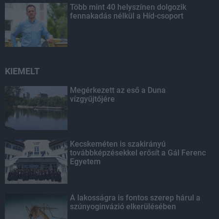
Több mint 40 helyszínen dolgozik
fennakadás nélkül a Híd-csoport
KIEMELT
Megérkezett az eső a Duna
vízgyűjtőjére
Kecskeméten is szakirányú
továbbképzésekkel erősít a Gál Ferenc
Egyetem
A lakosságra is fontos szerep hárul a
szúnyoginvázió elkerülésében