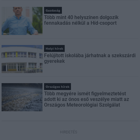
Gazdaság
Több mint 40 helyszínen dolgozik
fennakadás nélkül a Híd-csoport
Helyi hírek
Felújított iskolába járhatnak a szekszárdi
gyerekek
Országos hírek
Több megyére ismét figyelmeztetést
adott ki az ónos eső veszélye miatt az
Országos Meteorológiai Szolgálat
HIRDETÉS