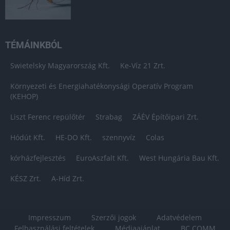
TÉMÁINKBÓL
Swietelsky Magyarország Kft.
Ke-Víz 21 Zrt.
Környezeti és Energiahatékonysági Operatív Program
(KEHOP)
Liszt Ferenc repülőtér
Strabag
ZÁÉV Építőipari Zrt.
Hódút Kft.
HE-DO Kft.
szennyvíz
Colas
kórházfejlesztés
EuroAszfalt Kft.
West Hungária Bau Kft.
KÉSZ Zrt.
A-Híd Zrt.
Impresszum
Szerzői jogok
Adatvédelem
Felhasználási feltételek
Médiaajánlat
BC COMM