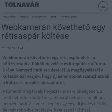
Helyi hírek
rétisas
webkamera
ddnp
nemzeti park
Webkamerán követhető egy
rétisaspár költése
2016.02.09. 11:44
Webkamerán követhető egy rétisaspár élete, a
költés, majd a fiókák nevelése és kirepülése a Duna-
Dráva Nemzeti Park területéről. A megfigyeléstől a
kutatók azt várják, hogy új ismereteket szerezhetnek
a költés és nevelés időszakáról.
A kamerát még tavaly helyezték el Paks térségében, a
múlt héten kezdődött közvetítésről hétfőn számolt be a
nemzeti park. A kamera képén egy egyedi jelölés nélküli,
de már több éve ott fészkelő rétisaspár látható.