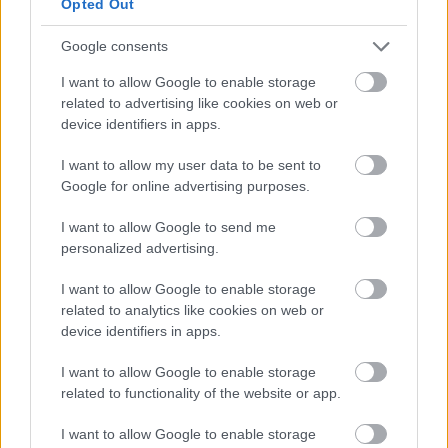
Opted Out
Google consents
I want to allow Google to enable storage
Tata
műemlékfelújítás
műemlék
restaurálás
related to advertising like cookies on web or
Történelmi táj, amelynek minden köve mesél –
device identifiers in apps.
megújul a tatai Angolkert
I want to allow my user data to be sent to
A projekt részeként megújulnak a területen található
Google for online advertising purposes.
műemlékek, köztük a különleges Műromok, valamint a közeli
Várkanyarban álló Nepomuki Szent János híd és szobor is.
I want to allow Google to send me
personalized advertising.
M1 bővítés: már zajlik a teljesen új
Bicske Kelet csomópont építése
I want to allow Google to enable storage
related to analytics like cookies on web or
device identifiers in apps.
I want to allow Google to enable storage
Új gyalogosátkelők és jelzőlámpás
csomópont épül Angyalföldön
related to functionality of the website or app.
I want to allow Google to enable storage