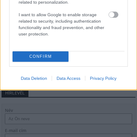
related to personalization.
Másfélszeresére bővítik
I want to allow Google to enable storage
Hódmezővásárhely jó hírű református
related to security, including authentication
iskoláját
functionality and fraud prevention, and other
user protection.
Látványos építési szakasz indult be a
Flórián téri felüljárón
CONFIRM
Data Deletion
Data Access
Privacy Policy
HÍRLEVÉL
Név
E-mail cím