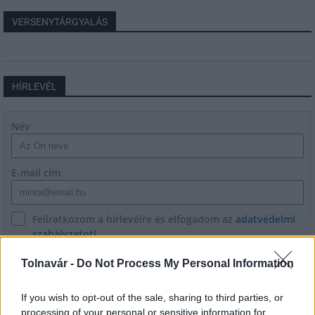
VERSENYTÁRGYALÁS
HÍRLEVÉL
Név
E-mail cím
Feliratkozom a hírlevélre és elfogadom az
adatvédelmi
szabályzatot!
FELIRATKOZÁS
Tolnavár -
Do Not Process My Personal Information
If you wish to opt-out of the sale, sharing to third parties, or
processing of your personal or sensitive information for