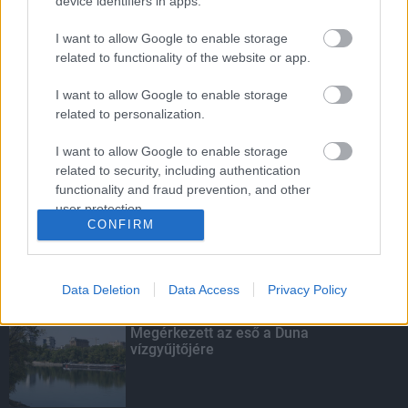
device identifiers in apps.
I want to allow Google to enable storage
related to functionality of the website or app.
Budapest-Pécs, Budapest-Szolnok:
gyorsabb és biztonságosabb lett a vasút
I want to allow Google to enable storage
related to personalization.
I want to allow Google to enable storage
related to security, including authentication
Több mint 40 helyszínen dolgozik
functionality and fraud prevention, and other
fennakadás nélkül a Híd-csoport
user protection.
CONFIRM
Data Deletion
Data Access
Privacy Policy
KIEMELT
Megérkezett az eső a Duna
vízgyűjtőjére