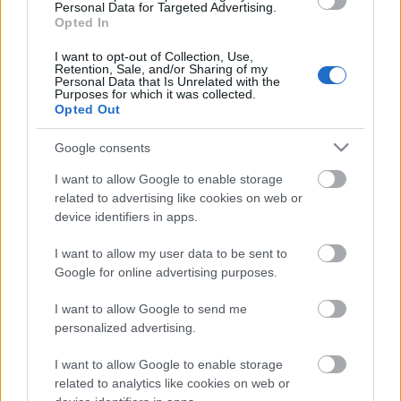
Personal Data for Targeted Advertising.
Országos hírek
WWF
vízgazdálkodás
Opted In
Túlfogyasztás napja - július 30-ra
felhasználta az emberiség a Föld egész
I want to opt-out of Collection, Use,
évre elegendő erőforrásait
Retention, Sale, and/or Sharing of my
Personal Data that Is Unrelated with the
Purposes for which it was collected.
Opted Out
HIRDETÉS
Google consents
I want to allow Google to enable storage
related to advertising like cookies on web or
HIRDETÉS
device identifiers in apps.
I want to allow my user data to be sent to
HIRDETÉS
Google for online advertising purposes.
I want to allow Google to send me
personalized advertising.
LEGOLVASOTTABB
I want to allow Google to enable storage
Indul a diákok pénzügyi ismereteit
related to analytics like cookies on web or
erősítő Pénz7 programsorozat