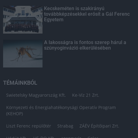
Kecskeméten is szakirányú
továbbképzésekkel erősít a Gál Ferenc
Egyetem
A lakosságra is fontos szerep hárul a
szúnyoginvázió elkerülésében
TÉMÁINKBÓL
Swietelsky Magyarország Kft.
Ke-Víz 21 Zrt.
Környezeti és Energiahatékonysági Operatív Program
(KEHOP)
Liszt Ferenc repülőtér
Strabag
ZÁÉV Építőipari Zrt.