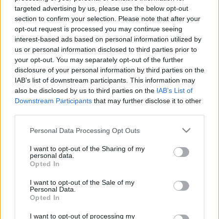
LEGFRISSEBB
targeted advertising by us, please use the below opt-out
section to confirm your selection. Please note that after your
opt-out request is processed you may continue seeing
Országos hírek
Duna
hőség
interest-based ads based on personal information utilized by
Megérkezett az eső a Duna
us or personal information disclosed to third parties prior to
vízgyűjtőjére
your opt-out. You may separately opt-out of the further
disclosure of your personal information by third parties on the
IAB’s list of downstream participants. This information may
also be disclosed by us to third parties on the
IAB’s List of
Downstream Participants
that may further disclose it to other
Országos hírek
third parties.
KECSKEMÉTEN IS SZAKIRÁNYÚ
TOVÁBBKÉPZÉSEKKEL ERŐSÍT A GÁL FERENC
Please note that this website/app uses one or more Google
Personal Data Processing Opt Outs
EGYETEM
services and may gather and store information including but
not limited to your visit or usage behaviour. You may click to
I want to opt-out of the Sharing of my
personal data.
grant or deny consent to Google and its third-party tags to
Opted In
use your data for below specified purposes in below Google
Országos hírek
consent section.
I want to opt-out of the Sale of my
A LAKOSSÁGRA IS FONTOS SZEREP HÁRUL A
Personal Data.
SZÚNYOGINVÁZIÓ ELKERÜLÉSÉBEN
Opted In
I want to opt-out of processing my