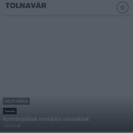
HELYI HÍREK
Tamási
Kormányablak mintájára városablak
2016.05.08