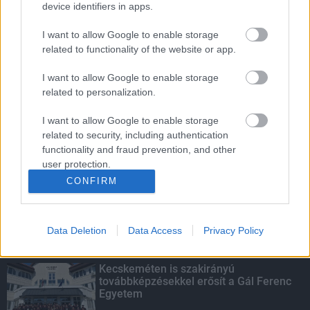
device identifiers in apps.
Pakson
I want to allow Google to enable storage
related to functionality of the website or app.
Parfümöt és élelmiszert rejtett a
I want to allow Google to enable storage
táskájába két lány Szekszárdon
related to personalization.
I want to allow Google to enable storage
related to security, including authentication
functionality and fraud prevention, and other
Sorompót rongáltak Pakson
user protection.
CONFIRM
Data Deletion
Data Access
Privacy Policy
KIEMELT
Kecskeméten is szakirányú
továbbképzésekkel erősít a Gál Ferenc
Egyetem