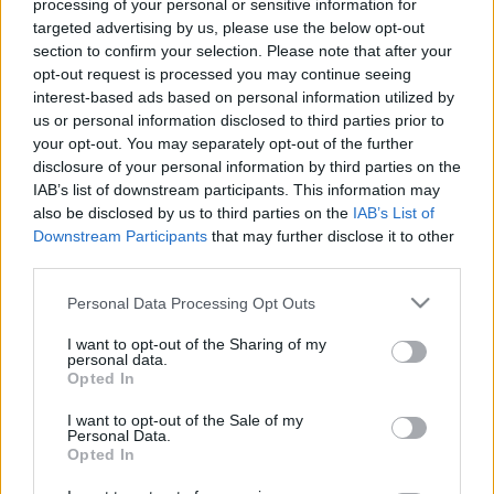
processing of your personal or sensitive information for
LEGFRISSEBB
targeted advertising by us, please use the below opt-out
section to confirm your selection. Please note that after your
opt-out request is processed you may continue seeing
Országos hírek
interest-based ads based on personal information utilized by
KECSKEMÉTEN IS SZAKIRÁNYÚ
us or personal information disclosed to third parties prior to
TOVÁBBKÉPZÉSEKKEL ERŐSÍT A GÁL FERENC
your opt-out. You may separately opt-out of the further
EGYETEM
disclosure of your personal information by third parties on the
IAB’s list of downstream participants. This information may
also be disclosed by us to third parties on the
IAB’s List of
Országos hírek
Downstream Participants
that may further disclose it to other
A LAKOSSÁGRA IS FONTOS SZEREP HÁRUL A
third parties.
SZÚNYOGINVÁZIÓ ELKERÜLÉSÉBEN
Please note that this website/app uses one or more Google
Personal Data Processing Opt Outs
services and may gather and store information including but
Országos hírek
not limited to your visit or usage behaviour. You may click to
I want to opt-out of the Sharing of my
Túlfogyasztás napja - július 30-ra felhasználta az
personal data.
grant or deny consent to Google and its third-party tags to
emberiség a Föld egész évre elegendő erőforrásait
Opted In
use your data for below specified purposes in below Google
Ma van idén a túlfogyasztás világnapja: az emberiség eddigre
consent section.
I want to opt-out of the Sale of my
használta fel mindazokat a természeti erőforrásokat, amelyeket
Personal Data.
bolygónk egy év alatt képes megújítani. Ettől a naptól kezdve
Opted In
ökológiai értelemben már „hitelből élünk” – hívta fel a figyelmet
közleményében a WWF Magyarország.