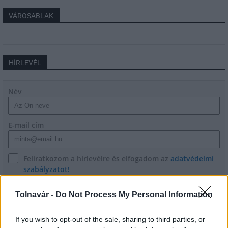
VÁROSABLAK
HÍRLEVÉL
Név
E-mail cím
Feliratkozom a hírlevélre és elfogadom az
adatvédelmi
szabályzatot!
FELIRATKOZÁS
Tolnavár -
Do Not Process My Personal Information
If you wish to opt-out of the sale, sharing to third parties, or