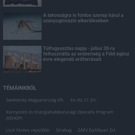
A lakosságra is fontos szerep hárul a
szúnyoginvázió elkerülésében
Túlfogyasztás napja - július 30-ra
felhasználta az emberiség a Föld egész
évre elegendő erőforrásait
TÉMÁINKBÓL
Swietelsky Magyarország Kft.
Ke-Víz 21 Zrt.
Környezeti és Energiahatékonysági Operatív Program
(KEHOP)
Liszt Ferenc repülőtér
Strabag
ZÁÉV Építőipari Zrt.