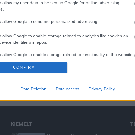
o allow my user data to be sent to Google for online advertising
s.
O
to allow Google to send me personalized advertising.
o allow Google to enable storage related to analytics like cookies on
evice identifiers in apps.
o allow Google to enable storage related to functionality of the website
CONFIRM
o allow Google to enable storage related to personalization.
o allow Google to enable storage related to security, including
Data Deletion
Data Access
Privacy Policy
cation functionality and fraud prevention, and other user protection.
KIEMELT
T