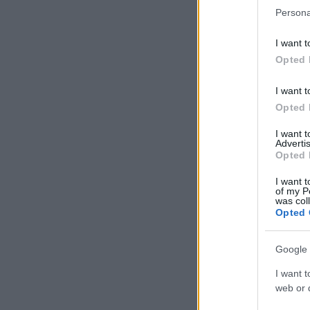
Persona
I want t
Opted 
I want t
Opted 
I want 
Advertis
Opted 
I want t
of my P
was col
Opted 
Google 
I want t
web or d