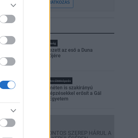
FELIRATKOZÁS
LEGFRISSEBB
rszágos hírek
Duna
hőség
Megérkezett az eső a Duna
vízgyűjtőjére
rszágos hírek
oktatás
továbbképzés
Kecskeméten is szakirányú
továbbképzésekkel erősít a Gál
Ferenc Egyetem
Országos hírek
A LAKOSSÁGRA IS FONTOS SZEREP HÁRUL A