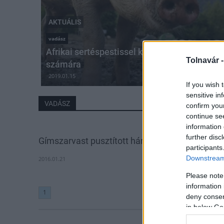
AKTUÁLIS
vadász
Afrikai sertéspestissel kapcsolatos járvány
Tolnavár 
számára
2019.01.15
If you wish 
sensitive in
VADÁSZ
confirm you
continue se
information 
further disc
Gímszarvast pusztított három nógrádi férfi
participants
Downstream 
2016.01.21
Please note
information 
1
deny consent
in below Go