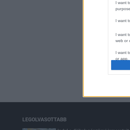
I want t
purpose
I want 
I want t
web or d
I want t
or app.
I want t
I want t
authenti
LEGOLVASOTTABB