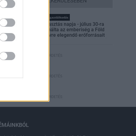
SZÚNYOGINVÁZIÓ ELKERÜLÉSÉBEN
rszágos hírek
WWF
vízgazdálkodás
Túlfogyasztás napja - július 30-ra
felhasználta az emberiség a Föld
egész évre elegendő erőforrásait
HIRDETÉS
HIRDETÉS
HIRDETÉS
ÉMÁINKBÓL