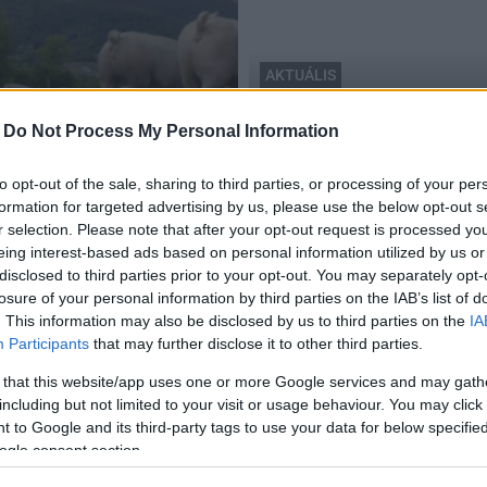
AKTUÁLIS
ügyi képzés vadászok
Tolna megye
-
Do Not Process My Personal Information
A „puskás emberek” közö
2018.06.25
to opt-out of the sale, sharing to third parties, or processing of your per
formation for targeted advertising by us, please use the below opt-out s
r selection. Please note that after your opt-out request is processed y
eing interest-based ads based on personal information utilized by us or
disclosed to third parties prior to your opt-out. You may separately opt-
losure of your personal information by third parties on the IAB’s list of
. This information may also be disclosed by us to third parties on the
IA
Participants
that may further disclose it to other third parties.
 that this website/app uses one or more Google services and may gath
including but not limited to your visit or usage behaviour. You may click 
 to Google and its third-party tags to use your data for below specifi
ogle consent section.