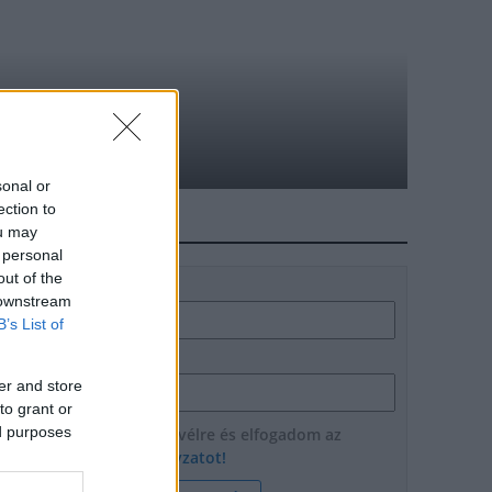
sen ünnepeltek
sonal or
ection to
HÍRLEVÉL
ou may
 personal
out of the
Név
 downstream
B’s List of
E-mail cím
er and store
to grant or
ed purposes
Feliratkozom a hírlevélre és elfogadom az
adatvédelmi szabályzatot!