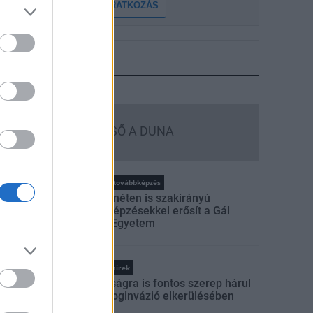
FELIRATKOZÁS
LEGFRISSEBB
Országos hírek
MEGÉRKEZETT AZ ESŐ A DUNA
VÍZGYŰJTŐJÉRE
rszágos hírek
oktatás
továbbképzés
Kecskeméten is szakirányú
továbbképzésekkel erősít a Gál
Ferenc Egyetem
Országos hírek
A lakosságra is fontos szerep hárul
a szúnyoginvázió elkerülésében