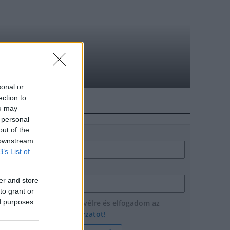
álózatának bővítése
sonal or
ection to
HÍRLEVÉL
ou may
 personal
out of the
Név
 downstream
B’s List of
E-mail cím
er and store
to grant or
ed purposes
Feliratkozom a hírlevélre és elfogadom az
adatvédelmi szabályzatot!