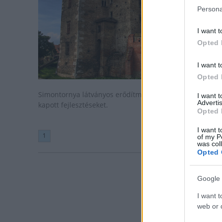
Persona
I want t
Opted 
I want t
Opted 
Simontornya látványos erődítménye uniós forrásokkal
I want 
Advertis
kapott fejlesztéseket.
Opted 
I want t
1
of my P
was col
Opted 
Google 
I want t
web or d