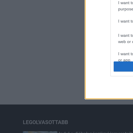
I want t
purpose
I want 
I want t
web or d
I want t
or app.
I want t
I want t
authenti
LEGOLVASOTTABB