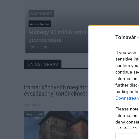
GAZDASÁG
uniós forrás
Mintegy 90 millió forint uniós forrás jut a m
Tolnavár 
promóciójára
2018.03.28
If you wish 
sensitive in
UNIÓS FORRÁS
confirm you
continue se
information 
further disc
Immár könnyebb meglátogatni a mintegy hét
participants
évszázadnyi történelmet megtestesítő várat
Downstream 
2025.08.27
Please note
Helyi hírek
information 
deny consent
in below Go