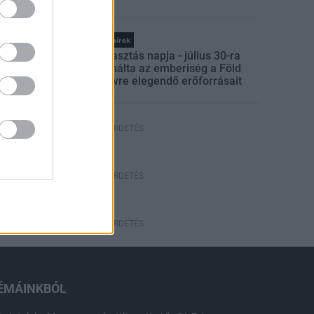
Országos hírek
Túlfogyasztás napja - július 30-ra
felhasználta az emberiség a Föld
egész évre elegendő erőforrásait
HIRDETÉS
HIRDETÉS
HIRDETÉS
ÉMÁINKBÓL