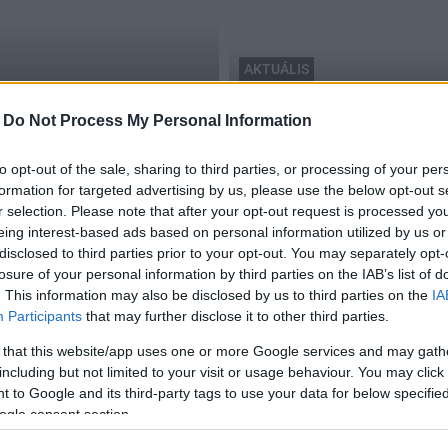
AKTUÁLIS
agyar szürke külföldi
hitel
-
Do Not Process My Personal Information
Lezárult az MFB Pontok h
2017.11.23
to opt-out of the sale, sharing to third parties, or processing of your per
formation for targeted advertising by us, please use the below opt-out s
r selection. Please note that after your opt-out request is processed y
eing interest-based ads based on personal information utilized by us or
disclosed to third parties prior to your opt-out. You may separately opt-
losure of your personal information by third parties on the IAB’s list of
Uniós forrásokat csoportosítanak át Tolnában
. This information may also be disclosed by us to third parties on the
IA
Participants
that may further disclose it to other third parties.
2016.06.21
 that this website/app uses one or more Google services and may gath
including but not limited to your visit or usage behaviour. You may click 
 to Google and its third-party tags to use your data for below specifi
ogle consent section.