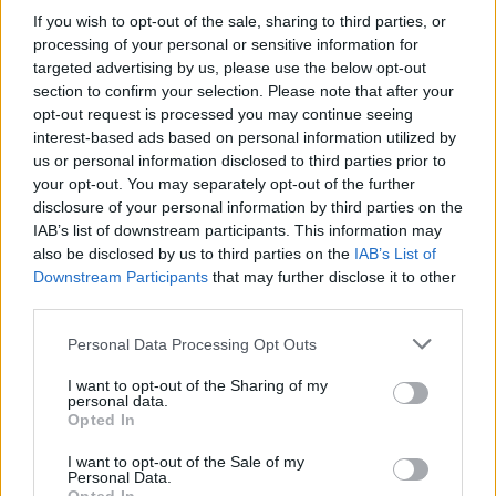
engedélyezési eljárásokkal kapcsolatos adminisztrációs terhek -
If you wish to opt-out of the sale, sharing to third parties, or
közölte az Állami Egészségügyi Ellátó Központ (ÁEEK) pénteken
processing of your personal or sensitive information for
az MTI-vel.
targeted advertising by us, please use the below opt-out
section to confirm your selection. Please note that after your
opt-out request is processed you may continue seeing
Innovatív képzéseket indítanak a szakképzési
interest-based ads based on personal information utilized by
centrumok 9 milliárd forint uniós támogatással
us or personal information disclosed to third parties prior to
your opt-out. You may separately opt-out of the further
2020.05.29
disclosure of your personal information by third parties on the
Gazdaság
IAB’s list of downstream participants. This information may
also be disclosed by us to third parties on the
IAB’s List of
Downstream Participants
that may further disclose it to other
third parties.
Please note that this website/app uses one or more Google
Personal Data Processing Opt Outs
services and may gather and store information including but
not limited to your visit or usage behaviour. You may click to
I want to opt-out of the Sharing of my
personal data.
grant or deny consent to Google and its third-party tags to
Opted In
use your data for below specified purposes in below Google
consent section.
I want to opt-out of the Sale of my
Personal Data.