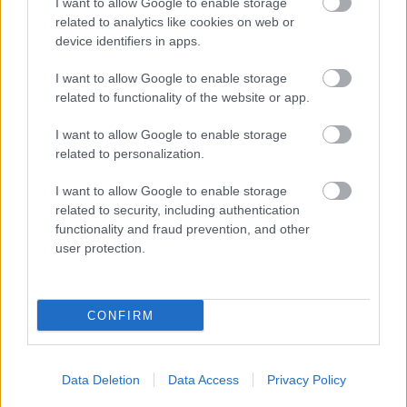
I want to allow Google to enable storage
related to analytics like cookies on web or
Feliratkozom a hírlevélre és elfogadom az
device identifiers in apps.
adatvédelmi
szabályzatot!
I want to allow Google to enable storage
related to functionality of the website or app.
FELIRATKOZÁS
I want to allow Google to enable storage
related to personalization.
LEGFRISSEBB
I want to allow Google to enable storage
related to security, including authentication
Országos hírek
functionality and fraud prevention, and other
MEGÉRKEZETT AZ ESŐ A DUNA
user protection.
VÍZGYŰJTŐJÉRE
CONFIRM
Országos hírek
oktatás
továbbképzés
Kecskeméten is szakirányú
továbbképzésekkel erősít a Gál Ferenc
Egyetem
Data Deletion
Data Access
Privacy Policy