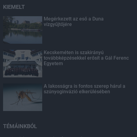
KIEMELT
Megérkezett az eső a Duna
vízgyűjtőjére
Kecskeméten is szakirányú
továbbképzésekkel erősít a Gál Ferenc
Egyetem
A lakosságra is fontos szerep hárul a
szúnyoginvázió elkerülésében
TÉMÁINKBÓL