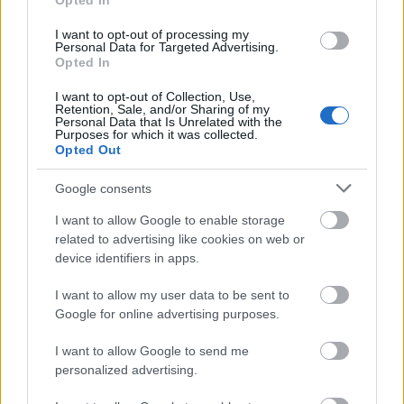
Opted In
A Széchenyi 2020 programban elindult az "A gazdaság
I want to opt-out of processing my
fokozatváltását támogató innovatív képzések" című kiemelt
Personal Data for Targeted Advertising.
Opted In
projekt, amelyet az IKK Innovatív Képzéstámogató Központ,
mint konzorciumvezető kilenc szakképzési centrummal
I want to opt-out of Collection, Use,
együttműködve valósít meg, 9 milliárd 941 millió forint vissza
Retention, Sale, and/or Sharing of my
nem térítendő európai uniós támogatás segítségével - közölte
Personal Data that Is Unrelated with the
Purposes for which it was collected.
az IKK pénteken az MTI-vel.
Opted Out
Google consents
1
I want to allow Google to enable storage
related to advertising like cookies on web or
device identifiers in apps.
HÍRLEVÉL
I want to allow my user data to be sent to
Google for online advertising purposes.
Név
I want to allow Google to send me
personalized advertising.
E-mail cím