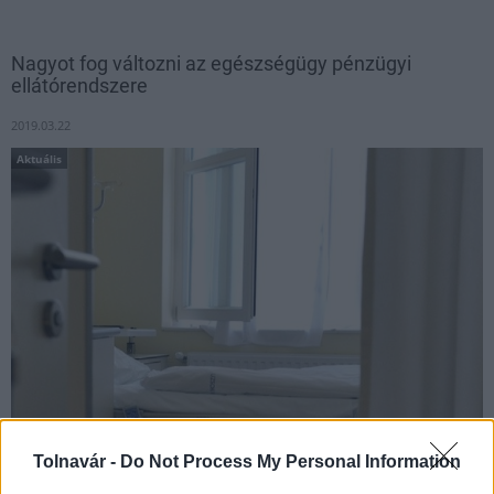
Nagyot fog változni az egészségügy pénzügyi
ellátórendszere
2019.03.22
Aktuális
Megújulnak az egészségügyi ellátórendszer pénzügyi irányítási
Tolnavár -
Do Not Process My Personal Information
és közigazgatási funkciói, ezáltal például csökkennek majd az