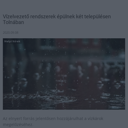
Vízelvezető rendszerek épülnek két településen
Tolnában
2020.09.08
Helyi hírek
Az elnyert forrás jelentősen hozzájárulhat a vízkárok
megelőzéséhez.