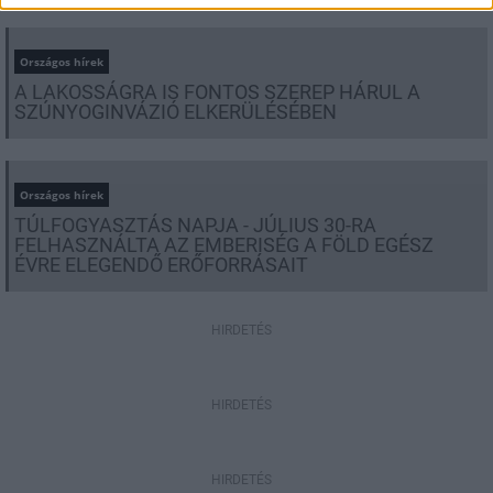
Országos hírek
A LAKOSSÁGRA IS FONTOS SZEREP HÁRUL A
SZÚNYOGINVÁZIÓ ELKERÜLÉSÉBEN
Országos hírek
TÚLFOGYASZTÁS NAPJA - JÚLIUS 30-RA
FELHASZNÁLTA AZ EMBERISÉG A FÖLD EGÉSZ
ÉVRE ELEGENDŐ ERŐFORRÁSAIT
HIRDETÉS
HIRDETÉS
HIRDETÉS