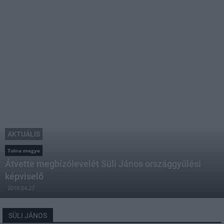
AKTUÁLIS
Tolna megye
Átvette megbízólevelét Süli János országgyűlési
képviselő
2018.04.27
SÜLI JÁNOS