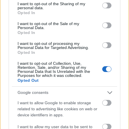
not limited to your visit or usage behaviour. You may click to
I want to opt-out of the Sharing of my
Név
personal data.
grant or deny consent to Google and its third-party tags to
Opted In
use your data for below specified purposes in below Google
consent section.
E-mail cím
I want to opt-out of the Sale of my
Personal Data.
Opted In
Feliratkozom a hírlevélre és elfogadom az
adatvédelmi
I want to opt-out of processing my
Personal Data for Targeted Advertising.
szabályzatot!
Opted In
FELIRATKOZÁS
I want to opt-out of Collection, Use,
Retention, Sale, and/or Sharing of my
Personal Data that Is Unrelated with the
Purposes for which it was collected.
Opted Out
LEGFRISSEBB
Google consents
Országos hírek
I want to allow Google to enable storage
Megérkezett az eső a Duna vízgyűjtőjére
related to advertising like cookies on web or
Megérkezett a rég várt eső a Duna vízgyűjtőjére, a folyó
device identifiers in apps.
magyarországi szakaszán azonban továbbra is csak pár
centiméteres vízszintváltozások jellemzőek.
I want to allow my user data to be sent to