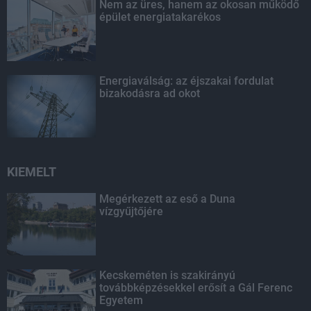
Nem az üres, hanem az okosan működő
épület energiatakarékos
Energiaválság: az éjszakai fordulat
bizakodásra ad okot
KIEMELT
Megérkezett az eső a Duna
vízgyűjtőjére
Kecskeméten is szakirányú
továbbképzésekkel erősít a Gál Ferenc
Egyetem