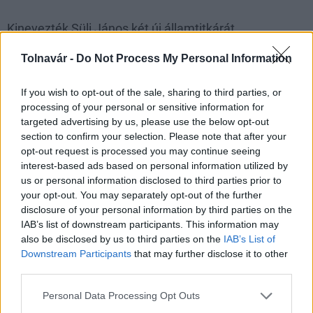
Kinevezték Süli János két új államtitkárát
2017.06.18
Tolnavár -
Do Not Process My Personal Information
A Miniszterelnökség államtitkárává nevezte ki az államfő Aszódi
Attilát és Becskeházi Attila Csabát - jelentették be az
If you wish to opt-out of the sale, sharing to third parties, or
Országgyűlés csütörtöki plenáris ülésén.
processing of your personal or sensitive information for
targeted advertising by us, please use the below opt-out
section to confirm your selection. Please note that after your
Együttműködik Paks és Kaposvár
opt-out request is processed you may continue seeing
interest-based ads based on personal information utilized by
2016.02.05
us or personal information disclosed to third parties prior to
your opt-out. You may separately opt-out of the further
disclosure of your personal information by third parties on the
IAB’s list of downstream participants. This information may
1
also be disclosed by us to third parties on the
IAB’s List of
Downstream Participants
that may further disclose it to other
third parties.
HÍRLEVÉL
Please note that this website/app uses one or more Google
Personal Data Processing Opt Outs
services and may gather and store information including but