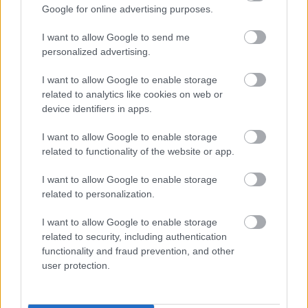
Google for online advertising purposes.
Országos hírek
oktatás
továbbképzés
I want to allow Google to send me
Kecskeméten is szakirányú
personalized advertising.
továbbképzésekkel erősít a Gál Ferenc
Egyetem
I want to allow Google to enable storage
related to analytics like cookies on web or
device identifiers in apps.
Országos hírek
szúnyogirtás
szúnyog
I want to allow Google to enable storage
A lakosságra is fontos szerep hárul a
related to functionality of the website or app.
szúnyoginvázió elkerülésében
I want to allow Google to enable storage
related to personalization.
Országos hírek
I want to allow Google to enable storage
related to security, including authentication
Túlfogyasztás napja - július 30-ra felhasználta az
emberiség a Föld egész évre elegendő erőforrásait
functionality and fraud prevention, and other
Ma van idén a túlfogyasztás világnapja: az emberiség eddigre
user protection.
használta fel mindazokat a természeti erőforrásokat, amelyeket
bolygónk egy év alatt képes megújítani. Ettől a naptól kezdve
ökológiai értelemben már „hitelből élünk” – hívta fel a figyelmet