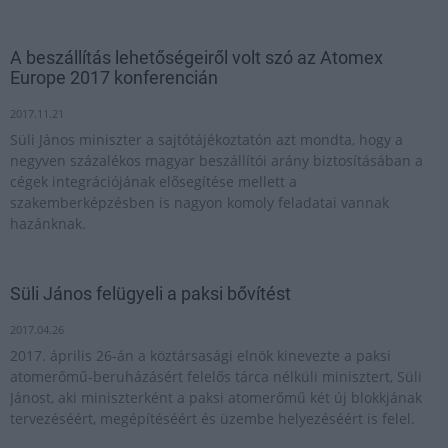
A beszállítás lehetőségeiről volt szó az Atomex
Europe 2017 konferencián
2017.11.21
Süli János miniszter a sajtótájékoztatón azt mondta, hogy a
negyven százalékos magyar beszállítói arány biztosításában a
cégek integrációjának elősegítése mellett a
szakemberképzésben is nagyon komoly feladatai vannak
hazánknak.
Süli János felügyeli a paksi bővítést
2017.04.26
2017. április 26-án a köztársasági elnök kinevezte a paksi
atomerőmű-beruházásért felelős tárca nélküli minisztert, Süli
Jánost, aki miniszterként a paksi atomerőmű két új blokkjának
tervezéséért, megépítéséért és üzembe helyezéséért is felel.