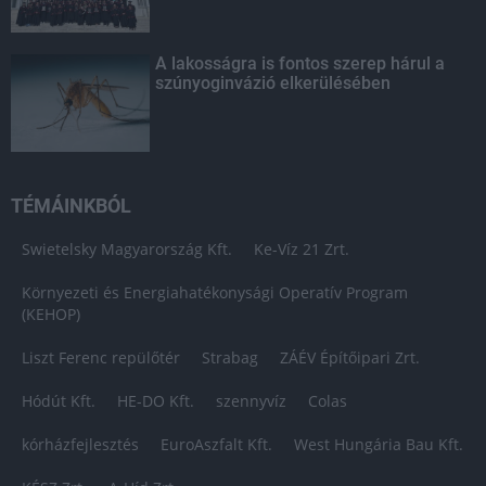
A lakosságra is fontos szerep hárul a
szúnyoginvázió elkerülésében
TÉMÁINKBÓL
Swietelsky Magyarország Kft.
Ke-Víz 21 Zrt.
Környezeti és Energiahatékonysági Operatív Program
(KEHOP)
Liszt Ferenc repülőtér
Strabag
ZÁÉV Építőipari Zrt.
Hódút Kft.
HE-DO Kft.
szennyvíz
Colas
kórházfejlesztés
EuroAszfalt Kft.
West Hungária Bau Kft.