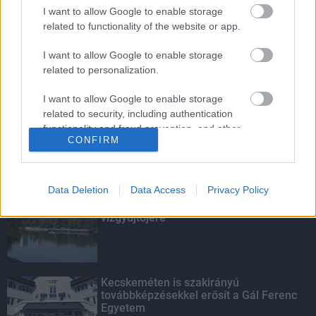
Budapest-Pécs, Budapest-Szolnok:
I want to allow Google to enable storage
gyorsabb és biztonságosabb lett a vasút
related to functionality of the website or app.
I want to allow Google to enable storage
related to personalization.
Több mint 40 helyszínen dolgozik
fennakadás nélkül a Híd-csoport
I want to allow Google to enable storage
related to security, including authentication
functionality and fraud prevention, and other
CONFIRM
user protection.
KIEMELT
Data Deletion
Data Access
Privacy Policy
Megérkezett az eső a Duna
vízgyűjtőjére
Kecskeméten is szakirányú
továbbképzésekkel erősít a Gál Ferenc
Egyetem