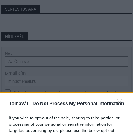
SERTÉSHÚS ÁRA
HÍRLEVÉL
Név
E-mail cím
Feliratkozom a hírlevélre és elfogadom az
adatvédelmi
szabályzatot!
Tolnavár -
Do Not Process My Personal Information
FELIRATKOZÁS
If you wish to opt-out of the sale, sharing to third parties, or
processing of your personal or sensitive information for
targeted advertising by us, please use the below opt-out