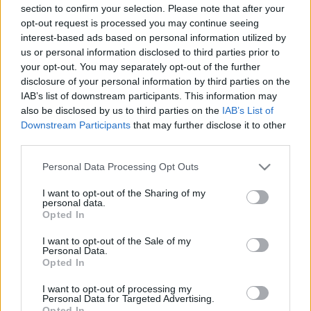
LEGFRISSEBB
section to confirm your selection. Please note that after your
opt-out request is processed you may continue seeing
interest-based ads based on personal information utilized by
Országos hírek
us or personal information disclosed to third parties prior to
MEGÉRKEZETT AZ ESŐ A DUNA
your opt-out. You may separately opt-out of the further
VÍZGYŰJTŐJÉRE
disclosure of your personal information by third parties on the
IAB’s list of downstream participants. This information may
also be disclosed by us to third parties on the
IAB’s List of
Országos hírek
oktatás
továbbképzés
Downstream Participants
that may further disclose it to other
Kecskeméten is szakirányú
third parties.
továbbképzésekkel erősít a Gál Ferenc
Egyetem
Please note that this website/app uses one or more Google
Personal Data Processing Opt Outs
services and may gather and store information including but
not limited to your visit or usage behaviour. You may click to
I want to opt-out of the Sharing of my
personal data.
grant or deny consent to Google and its third-party tags to
Országos hírek
Opted In
use your data for below specified purposes in below Google
A LAKOSSÁGRA IS FONTOS SZEREP HÁRUL A
consent section.
SZÚNYOGINVÁZIÓ ELKERÜLÉSÉBEN
I want to opt-out of the Sale of my
Personal Data.
Opted In
Országos hírek
I want to opt-out of processing my
TÚLFOGYASZTÁS NAPJA - JÚLIUS 30-RA
Personal Data for Targeted Advertising.
Opted In