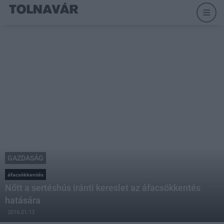
GAZDASÁG
áfacsökkentés
Nőtt a sertéshús iránti kereslet az áfacsökkentés
hatására
2016.01.13