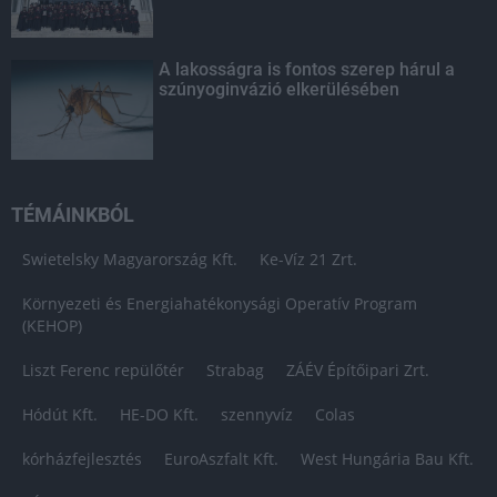
A lakosságra is fontos szerep hárul a
szúnyoginvázió elkerülésében
TÉMÁINKBÓL
Swietelsky Magyarország Kft.
Ke-Víz 21 Zrt.
Környezeti és Energiahatékonysági Operatív Program
(KEHOP)
Liszt Ferenc repülőtér
Strabag
ZÁÉV Építőipari Zrt.
Hódút Kft.
HE-DO Kft.
szennyvíz
Colas
kórházfejlesztés
EuroAszfalt Kft.
West Hungária Bau Kft.