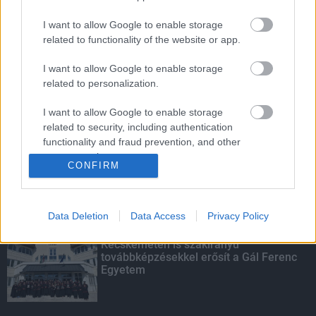
I want to allow Google to enable storage
related to functionality of the website or app.
Amire többmillióan vártunk: szombattól
másodfokúra csökken a riasztás
I want to allow Google to enable storage
related to personalization.
I want to allow Google to enable storage
Parfümöt és élelmiszert rejtett a
related to security, including authentication
táskájába két lány Szekszárdon
functionality and fraud prevention, and other
user protection.
CONFIRM
KIEMELT
Data Deletion
Data Access
Privacy Policy
Kecskeméten is szakirányú
továbbképzésekkel erősít a Gál Ferenc
Egyetem