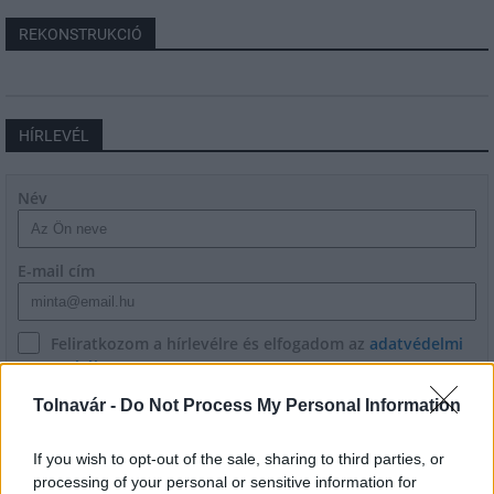
REKONSTRUKCIÓ
HÍRLEVÉL
Név
E-mail cím
Feliratkozom a hírlevélre és elfogadom az
adatvédelmi
szabályzatot!
Tolnavár -
Do Not Process My Personal Information
FELIRATKOZÁS
If you wish to opt-out of the sale, sharing to third parties, or
processing of your personal or sensitive information for