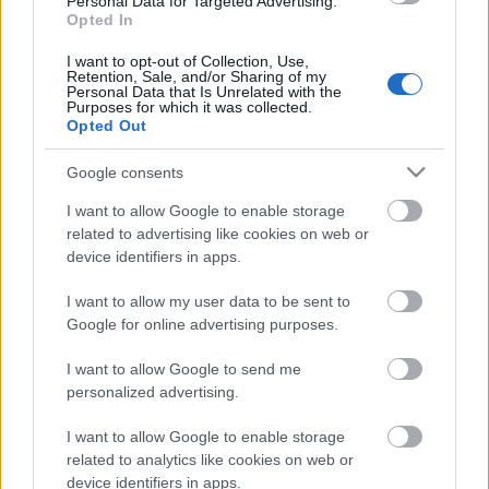
Personal Data for Targeted Advertising.
Helyi hírek
Opted In
Beindult az őszibarackszezon, szeptemberig élvezhetjük
I want to opt-out of Collection, Use,
A világon évente mintegy 25 millió tonna őszibarack terem, Kína
Retention, Sale, and/or Sharing of my
- csaknem 17 millió tonnával - messze a legnagyobb termelő.
Personal Data that Is Unrelated with the
Purposes for which it was collected.
Opted Out
HIRDETÉS
Google consents
I want to allow Google to enable storage
HIRDETÉS
related to advertising like cookies on web or
device identifiers in apps.
HIRDETÉS
I want to allow my user data to be sent to
Google for online advertising purposes.
I want to allow Google to send me
personalized advertising.
LEGOLVASOTTABB
I want to allow Google to enable storage
A hőségben is védik a növényzetet
Pakson
related to analytics like cookies on web or
device identifiers in apps.