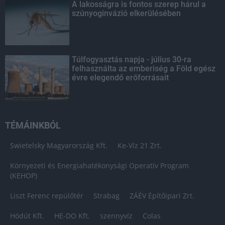
A lakosságra is fontos szerep hárul a
szúnyoginvázió elkerülésében
Túlfogyasztás napja - július 30-ra
felhasználta az emberiség a Föld egész
évre elegendő erőforrásait
TÉMÁINKBÓL
Swietelsky Magyarország Kft.
Ke-Víz 21 Zrt.
Környezeti és Energiahatékonysági Operatív Program
(KEHOP)
Liszt Ferenc repülőtér
Strabag
ZÁÉV Építőipari Zrt.
Hódút Kft.
HE-DO Kft.
szennyvíz
Colas