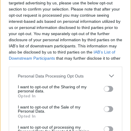
LEGFRISSEBB
targeted advertising by us, please use the below opt-out
section to confirm your selection. Please note that after your
opt-out request is processed you may continue seeing
Országos hírek
interest-based ads based on personal information utilized by
Kecskeméten is szakirányú továbbképzésekkel erősít a Gál
us or personal information disclosed to third parties prior to
Ferenc Egyetem
your opt-out. You may separately opt-out of the further
Kiemelt fontosságú a Gál Ferenc Egyetem számára a jövőbe
disclosure of your personal information by third parties on the
mutató szakmai felkészültség átadása, a folyamatos szakmai
IAB’s list of downstream participants. This information may
fejlődés támogatása.
also be disclosed by us to third parties on the
IAB’s List of
Downstream Participants
that may further disclose it to other
Országos hírek
third parties.
A LAKOSSÁGRA IS FONTOS SZEREP HÁRUL A
Please note that this website/app uses one or more Google
SZÚNYOGINVÁZIÓ ELKERÜLÉSÉBEN
Personal Data Processing Opt Outs
services and may gather and store information including but
not limited to your visit or usage behaviour. You may click to
I want to opt-out of the Sharing of my
personal data.
grant or deny consent to Google and its third-party tags to
Opted In
use your data for below specified purposes in below Google
Országos hírek
consent section.
TÚLFOGYASZTÁS NAPJA - JÚLIUS 30-RA
I want to opt-out of the Sale of my
Personal Data.
FELHASZNÁLTA AZ EMBERISÉG A FÖLD EGÉSZ
Opted In
ÉVRE ELEGENDŐ ERŐFORRÁSAIT
I want to opt-out of processing my