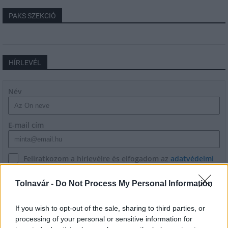
PAKS SZEKCIÓ
HÍRLEVÉL
Név
E-mail cím
Feliratkozom a hírlevélre és elfogadom az
adatvédelmi
szabályzatot!
Tolnavár -
Do Not Process My Personal Information
FELIRATKOZÁS
If you wish to opt-out of the sale, sharing to third parties, or
processing of your personal or sensitive information for