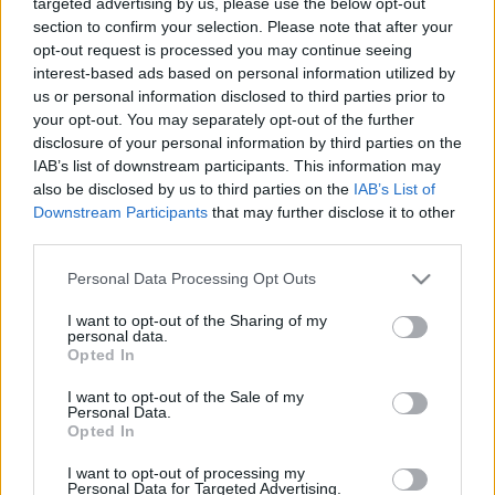
targeted advertising by us, please use the below opt-out
LEGFRISSEBB
section to confirm your selection. Please note that after your
opt-out request is processed you may continue seeing
interest-based ads based on personal information utilized by
Országos hírek
us or personal information disclosed to third parties prior to
KECSKEMÉTEN IS SZAKIRÁNYÚ
your opt-out. You may separately opt-out of the further
TOVÁBBKÉPZÉSEKKEL ERŐSÍT A GÁL FERENC
disclosure of your personal information by third parties on the
EGYETEM
IAB’s list of downstream participants. This information may
also be disclosed by us to third parties on the
IAB’s List of
Downstream Participants
that may further disclose it to other
Országos hírek
third parties.
A LAKOSSÁGRA IS FONTOS SZEREP HÁRUL A
SZÚNYOGINVÁZIÓ ELKERÜLÉSÉBEN
Please note that this website/app uses one or more Google
Personal Data Processing Opt Outs
services and may gather and store information including but
not limited to your visit or usage behaviour. You may click to
I want to opt-out of the Sharing of my
personal data.
grant or deny consent to Google and its third-party tags to
Országos hírek
Opted In
use your data for below specified purposes in below Google
TÚLFOGYASZTÁS NAPJA - JÚLIUS 30-RA
consent section.
I want to opt-out of the Sale of my
FELHASZNÁLTA AZ EMBERISÉG A FÖLD EGÉSZ
Personal Data.
ÉVRE ELEGENDŐ ERŐFORRÁSAIT
Opted In
I want to opt-out of processing my
Helyi hírek
Personal Data for Targeted Advertising.