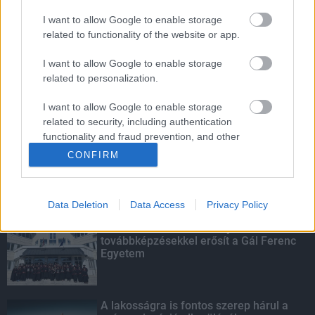
I want to allow Google to enable storage
Budapest-Pécs, Budapest-Szolnok:
related to functionality of the website or app.
gyorsabb és biztonságosabb lett a vasút
I want to allow Google to enable storage
related to personalization.
I want to allow Google to enable storage
Száz programmal vár az idei Erdők Hete
related to security, including authentication
functionality and fraud prevention, and other
user protection.
CONFIRM
KIEMELT
Data Deletion
Data Access
Privacy Policy
Kecskeméten is szakirányú
továbbképzésekkel erősít a Gál Ferenc
Egyetem
A lakosságra is fontos szerep hárul a