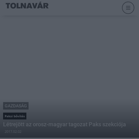
GAZDASÁG
Paksi bővítés
Létrejött az orosz-magyar tagozat Paks szekciója
2017.02.02