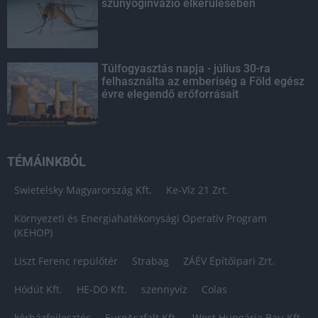
szúnyoginvázió elkerülésében
Túlfogyasztás napja - július 30-ra
felhasználta az emberiség a Föld egész
évre elegendő erőforrásait
TÉMÁINKBÓL
Swietelsky Magyarország Kft.
Ke-Víz 21 Zrt.
Környezeti és Energiahatékonysági Operatív Program
(KEHOP)
Liszt Ferenc repülőtér
Strabag
ZÁÉV Építőipari Zrt.
Hódút Kft.
HE-DO Kft.
szennyvíz
Colas
kórházfejlesztés
EuroAszfalt Kft.
West Hungária Bau Kft.