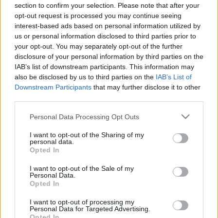
LEGFRISSEBB
section to confirm your selection. Please note that after your
opt-out request is processed you may continue seeing
interest-based ads based on personal information utilized by
Országos hírek
us or personal information disclosed to third parties prior to
KECSKEMÉTEN IS SZAKIRÁNYÚ
your opt-out. You may separately opt-out of the further
TOVÁBBKÉPZÉSEKKEL ERŐSÍT A GÁL FERENC
EGYETEM
disclosure of your personal information by third parties on the
IAB’s list of downstream participants. This information may
also be disclosed by us to third parties on the
IAB’s List of
Országos hírek
Downstream Participants
that may further disclose it to other
third parties.
A LAKOSSÁGRA IS FONTOS SZEREP HÁRUL A
SZÚNYOGINVÁZIÓ ELKERÜLÉSÉBEN
Please note that this website/app uses one or more Google
Personal Data Processing Opt Outs
services and may gather and store information including but
not limited to your visit or usage behaviour. You may click to
I want to opt-out of the Sharing of my
Országos hírek
personal data.
grant or deny consent to Google and its third-party tags to
Túlfogyasztás napja - július 30-ra
Opted In
felhasználta az emberiség a Föld egész
use your data for below specified purposes in below Google
évre elegendő erőforrásait
consent section.
I want to opt-out of the Sale of my
Personal Data.
Opted In
Helyi hírek
I want to opt-out of processing my
Beindult az őszibarackszezon,
Personal Data for Targeted Advertising.
szeptemberig élvezhetjük
Opted In