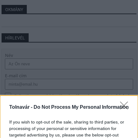
OKMÁNY
HÍRLEVÉL
Név
E-mail cím
Feliratkozom a hírlevélre és elfogadom az
adatvédelmi
szabályzatot!
Tolnavár -
Do Not Process My Personal Information
FELIRATKOZÁS
If you wish to opt-out of the sale, sharing to third parties, or
processing of your personal or sensitive information for
targeted advertising by us, please use the below opt-out