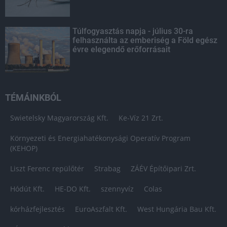
Túlfogyasztás napja - július 30-ra
felhasználta az emberiség a Föld egész
évre elegendő erőforrásait
TÉMÁINKBÓL
Swietelsky Magyarország Kft.
Ke-Víz 21 Zrt.
Környezeti és Energiahatékonysági Operatív Program
(KEHOP)
Liszt Ferenc repülőtér
Strabag
ZÁÉV Építőipari Zrt.
Hódút Kft.
HE-DO Kft.
szennyvíz
Colas
kórházfejlesztés
EuroAszfalt Kft.
West Hungária Bau Kft.