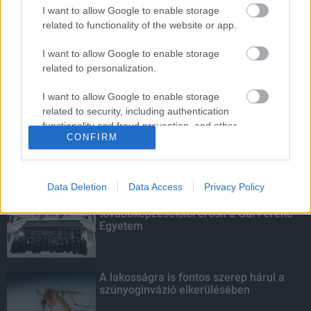
Energiaválság: az éjszakai fordulat
I want to allow Google to enable storage
bizakodásra ad okot
related to functionality of the website or app.
I want to allow Google to enable storage
related to personalization.
Túlfogyasztás napja - július 30-ra
felhasználta az emberiség a Föld egész
I want to allow Google to enable storage
évre elegendő erőforrásait
related to security, including authentication
functionality and fraud prevention, and other
CONFIRM
user protection.
KIEMELT
Data Deletion
Data Access
Privacy Policy
Kecskeméten is szakirányú
továbbképzésekkel erősít a Gál Ferenc
Egyetem
A lakosságra is fontos szerep hárul a
szúnyoginvázió elkerülésében