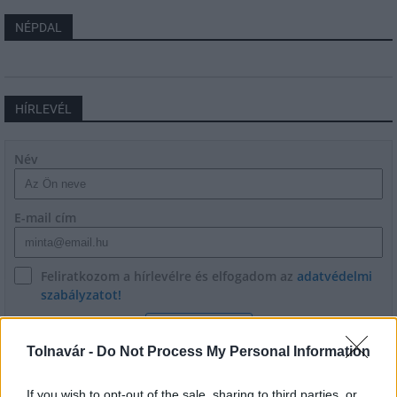
NÉPDAL
HÍRLEVÉL
Név
E-mail cím
Feliratkozom a hírlevélre és elfogadom az
adatvédelmi
szabályzatot!
FELIRATKOZÁS
Tolnavár -
Do Not Process My Personal Information
If you wish to opt-out of the sale, sharing to third parties, or