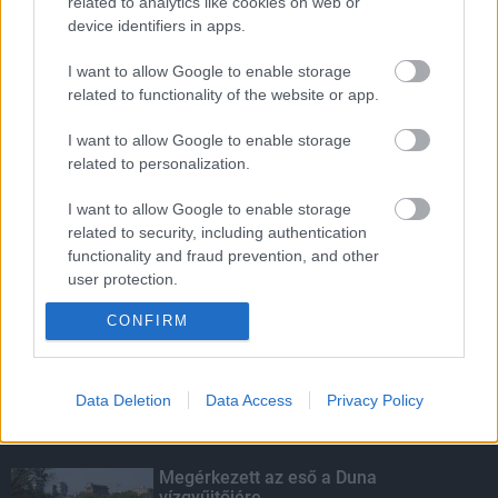
LEGOLVASOTTABB
related to analytics like cookies on web or
device identifiers in apps.
Indul a diákok pénzügyi ismereteit
erősítő Pénz7 programsorozat
I want to allow Google to enable storage
related to functionality of the website or app.
I want to allow Google to enable storage
related to personalization.
Budapest-Pécs, Budapest-Szolnok:
gyorsabb és biztonságosabb lett a vasút
I want to allow Google to enable storage
related to security, including authentication
functionality and fraud prevention, and other
user protection.
Több mint 40 helyszínen dolgozik
fennakadás nélkül a Híd-csoport
CONFIRM
Data Deletion
Data Access
Privacy Policy
KIEMELT
Megérkezett az eső a Duna
vízgyűjtőjére