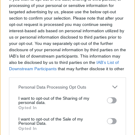
LEGFRISSEBB
processing of your personal or sensitive information for
targeted advertising by us, please use the below opt-out
Országos hírek
section to confirm your selection. Please note that after your
Megérkezett az eső a Duna vízgyűjtőjére
opt-out request is processed you may continue seeing
interest-based ads based on personal information utilized by
us or personal information disclosed to third parties prior to
your opt-out. You may separately opt-out of the further
disclosure of your personal information by third parties on the
Országos hírek
IAB’s list of downstream participants. This information may
Kecskeméten is szakirányú
also be disclosed by us to third parties on the
IAB’s List of
továbbképzésekkel erősít a Gál Ferenc
Downstream Participants
that may further disclose it to other
Egyetem
third parties.
Please note that this website/app uses one or more Google
Personal Data Processing Opt Outs
Országos hírek
services and may gather and store information including but
A lakosságra is fontos szerep hárul a szúnyoginvázió
not limited to your visit or usage behaviour. You may click to
I want to opt-out of the Sharing of my
personal data.
elkerülésében
grant or deny consent to Google and its third-party tags to
Opted In
Folytatódik a szúnyogírtás szerte az országban. Az ázsiai
use your data for below specified purposes in below Google
tigrisszúnyog a vízhiány ellenére is talál szaporodási helyet a
consent section.
I want to opt-out of the Sale of my
vödrökben, gyermekjátékokban.
Personal Data.
Opted In