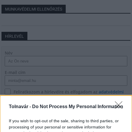
MUNKAVÉDELMI ELLENŐRZÉS
HÍRLEVÉL
Név
E-mail cím
Feliratkozom a hírlevélre és elfogadom az
adatvédelmi
szabályzatot!
Tolnavár -
Do Not Process My Personal Information
FELIRATKOZÁS
If you wish to opt-out of the sale, sharing to third parties, or
processing of your personal or sensitive information for