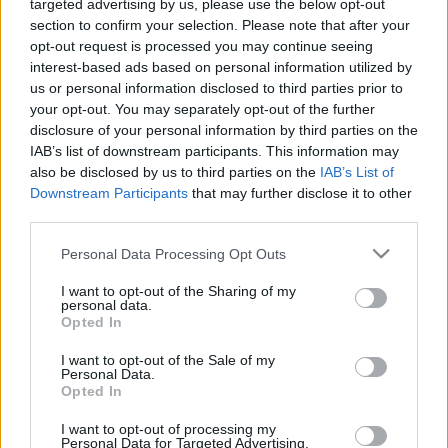
targeted advertising by us, please use the below opt-out
LEGFRISSEBB
section to confirm your selection. Please note that after your
opt-out request is processed you may continue seeing
Országos hírek
interest-based ads based on personal information utilized by
Megérkezett az eső a Duna vízgyűjtőjére
us or personal information disclosed to third parties prior to
Megérkezett a rég várt eső a Duna vízgyűjtőjére, a folyó
your opt-out. You may separately opt-out of the further
magyarországi szakaszán azonban továbbra is csak pár
disclosure of your personal information by third parties on the
centiméteres vízszintváltozások jellemzőek.
IAB’s list of downstream participants. This information may
also be disclosed by us to third parties on the
IAB’s List of
Downstream Participants
that may further disclose it to other
third parties.
Országos hírek
KECSKEMÉTEN IS SZAKIRÁNYÚ
Please note that this website/app uses one or more Google
Personal Data Processing Opt Outs
TOVÁBBKÉPZÉSEKKEL ERŐSÍT A GÁL FERENC
services and may gather and store information including but
EGYETEM
not limited to your visit or usage behaviour. You may click to
I want to opt-out of the Sharing of my
personal data.
grant or deny consent to Google and its third-party tags to
Opted In
use your data for below specified purposes in below Google
Országos hírek
consent section.
I want to opt-out of the Sale of my
A LAKOSSÁGRA IS FONTOS SZEREP HÁRUL A
Personal Data.
SZÚNYOGINVÁZIÓ ELKERÜLÉSÉBEN
Opted In
I want to opt-out of processing my
Országos hírek
Personal Data for Targeted Advertising.