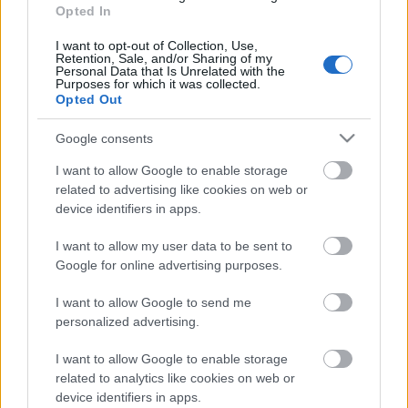
Opted In
Túlfogyasztás napja - július 30-ra
felhasználta az emberiség a Föld egész
évre elegendő erőforrásait
I want to opt-out of Collection, Use,
Retention, Sale, and/or Sharing of my
Personal Data that Is Unrelated with the
Purposes for which it was collected.
Opted Out
HIRDETÉS
Google consents
I want to allow Google to enable storage
HIRDETÉS
related to advertising like cookies on web or
device identifiers in apps.
HIRDETÉS
I want to allow my user data to be sent to
Google for online advertising purposes.
I want to allow Google to send me
LEGOLVASOTTABB
personalized advertising.
Indul a diákok pénzügyi ismereteit
I want to allow Google to enable storage
erősítő Pénz7 programsorozat
related to analytics like cookies on web or
device identifiers in apps.