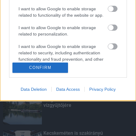
I want to allow Google to enable storage
Budapest-Pécs, Budapest-Szolnok:
related to functionality of the website or app.
gyorsabb és biztonságosabb lett a vasút
I want to allow Google to enable storage
related to personalization.
I want to allow Google to enable storage
Több mint 40 helyszínen dolgozik
related to security, including authentication
fennakadás nélkül a Híd-csoport
functionality and fraud prevention, and other
user protection.
CONFIRM
KIEMELT
Data Deletion
Data Access
Privacy Policy
Megérkezett az eső a Duna
vízgyűjtőjére
Kecskeméten is szakirányú