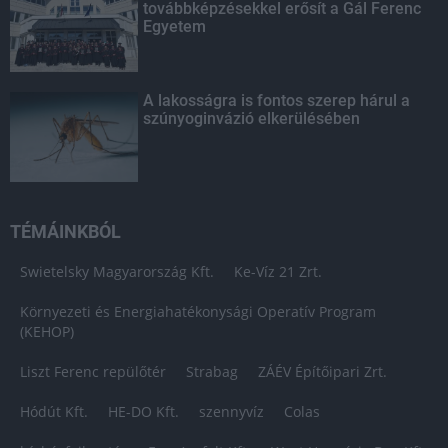
továbbképzésekkel erősít a Gál Ferenc
Egyetem
A lakosságra is fontos szerep hárul a
szúnyoginvázió elkerülésében
TÉMÁINKBÓL
Swietelsky Magyarország Kft.
Ke-Víz 21 Zrt.
Környezeti és Energiahatékonysági Operatív Program
(KEHOP)
Liszt Ferenc repülőtér
Strabag
ZÁÉV Építőipari Zrt.
Hódút Kft.
HE-DO Kft.
szennyvíz
Colas