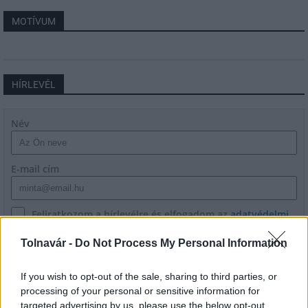
MOTÍVUM
HÍRLEVÉL
Név
E-mail cím
Feliratkozom a hírlevélre és elfogadom az
adatvédelmi
szabályzatot!
Tolnavár -
Do Not Process My Personal Information
FELIRATKOZÁS
If you wish to opt-out of the sale, sharing to third parties, or
processing of your personal or sensitive information for
targeted advertising by us, please use the below opt-out