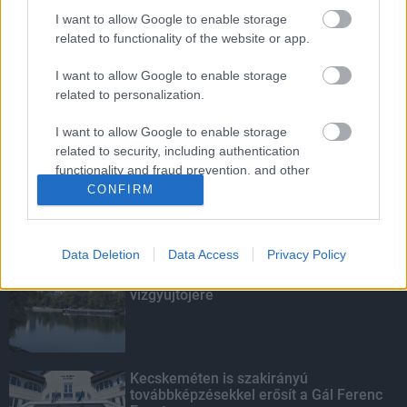
I want to allow Google to enable storage
Indul a diákok pénzügyi ismereteit
related to functionality of the website or app.
erősítő Pénz7 programsorozat
I want to allow Google to enable storage
related to personalization.
Budapest-Pécs, Budapest-Szolnok:
I want to allow Google to enable storage
gyorsabb és biztonságosabb lett a vasút
related to security, including authentication
functionality and fraud prevention, and other
user protection.
CONFIRM
KIEMELT
Data Deletion
Data Access
Privacy Policy
Megérkezett az eső a Duna
vízgyűjtőjére
Kecskeméten is szakirányú
továbbképzésekkel erősít a Gál Ferenc