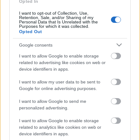
TÚLFOGYASZTÁS NAPJA - JÚLIUS 30-RA
Opted In
FELHASZNÁLTA AZ EMBERISÉG A FÖLD EGÉSZ
ÉVRE ELEGENDŐ ERŐFORRÁSAIT
I want to opt-out of Collection, Use,
Retention, Sale, and/or Sharing of my
Personal Data that Is Unrelated with the
Purposes for which it was collected.
HIRDETÉS
Opted Out
Google consents
HIRDETÉS
I want to allow Google to enable storage
related to advertising like cookies on web or
device identifiers in apps.
HIRDETÉS
I want to allow my user data to be sent to
Google for online advertising purposes.
LEGOLVASOTTABB
I want to allow Google to send me
personalized advertising.
Felújított üzletet nyitott Szekszárdon az
Auchan
I want to allow Google to enable storage
related to analytics like cookies on web or
device identifiers in apps.