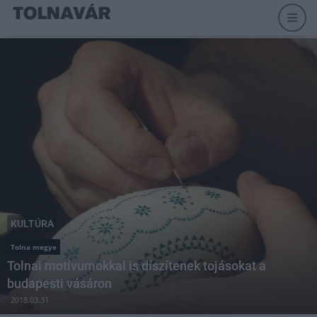
KULTÚRA
Tolna megye
Tolnai motívumokkal is díszítenek tojásokat a
budapesti vásáron
2018.03.31