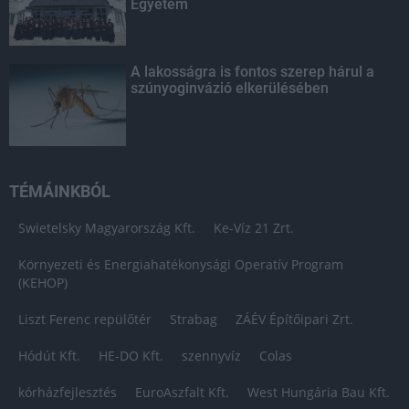
Egyetem
A lakosságra is fontos szerep hárul a
szúnyoginvázió elkerülésében
TÉMÁINKBÓL
Swietelsky Magyarország Kft.
Ke-Víz 21 Zrt.
Környezeti és Energiahatékonysági Operatív Program
(KEHOP)
Liszt Ferenc repülőtér
Strabag
ZÁÉV Építőipari Zrt.
Hódút Kft.
HE-DO Kft.
szennyvíz
Colas
kórházfejlesztés
EuroAszfalt Kft.
West Hungária Bau Kft.