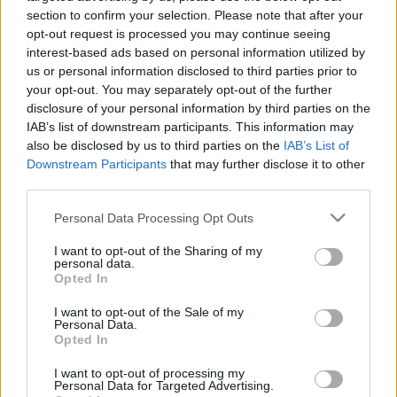
LEGFRISSEBB
section to confirm your selection. Please note that after your
opt-out request is processed you may continue seeing
Országos hírek
interest-based ads based on personal information utilized by
Megérkezett az eső a Duna vízgyűjtőjére
us or personal information disclosed to third parties prior to
your opt-out. You may separately opt-out of the further
disclosure of your personal information by third parties on the
IAB’s list of downstream participants. This information may
also be disclosed by us to third parties on the
IAB’s List of
Downstream Participants
that may further disclose it to other
Országos hírek
third parties.
KECSKEMÉTEN IS SZAKIRÁNYÚ
TOVÁBBKÉPZÉSEKKEL ERŐSÍT A GÁL FERENC
Please note that this website/app uses one or more Google
Personal Data Processing Opt Outs
EGYETEM
services and may gather and store information including but
not limited to your visit or usage behaviour. You may click to
I want to opt-out of the Sharing of my
personal data.
grant or deny consent to Google and its third-party tags to
Opted In
Országos hírek
use your data for below specified purposes in below Google
A LAKOSSÁGRA IS FONTOS SZEREP HÁRUL A
consent section.
I want to opt-out of the Sale of my
SZÚNYOGINVÁZIÓ ELKERÜLÉSÉBEN
Personal Data.
Opted In
Országos hírek
I want to opt-out of processing my
Personal Data for Targeted Advertising.