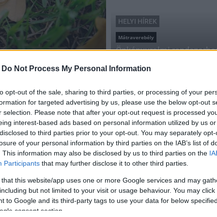
HELYI HÍREK
Mátraverebély
Önkényuralmi rendszerhez
Mátraverebélyben
-
Do Not Process My Personal Information
2016.04.26
to opt-out of the sale, sharing to third parties, or processing of your per
formation for targeted advertising by us, please use the below opt-out s
r selection. Please note that after your opt-out request is processed y
eing interest-based ads based on personal information utilized by us or
disclosed to third parties prior to your opt-out. You may separately opt-
losure of your personal information by third parties on the IAB’s list of
. This information may also be disclosed by us to third parties on the
IA
Participants
that may further disclose it to other third parties.
 that this website/app uses one or more Google services and may gath
including but not limited to your visit or usage behaviour. You may click 
 to Google and its third-party tags to use your data for below specifi
ogle consent section.