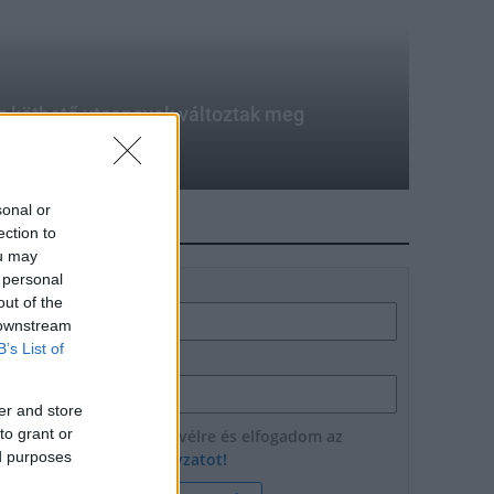
 köthető utcanevek változtak meg
sonal or
HÍRLEVÉL
ection to
ou may
 personal
Név
out of the
 downstream
B’s List of
E-mail cím
er and store
to grant or
Feliratkozom a hírlevélre és elfogadom az
ed purposes
adatvédelmi szabályzatot!