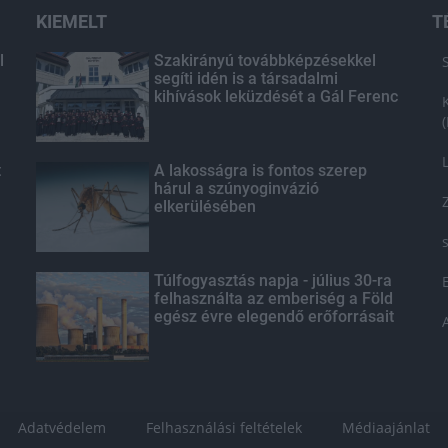
KIEMELT
T
l
Szakirányú továbbképzésekkel
segíti idén is a társadalmi
kihívások leküzdését a Gál Ferenc
Egyetem
t
A lakosságra is fontos szerep
hárul a szúnyoginvázió
elkerülésében
Túlfogyasztás napja - július 30-ra
felhasználta az emberiség a Föld
egész évre elegendő erőforrásait
Adatvédelem
Felhasználási feltételek
Médiaajánlat