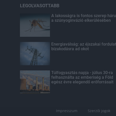
LEGOLVASOTTABB
A lakosságra is fontos szerep háru
a szúnyoginvázió elkerülésében
Energiaválság: az éjszakai fordula
bizakodásra ad okot
Túlfogyasztás napja - július 30-ra
felhasználta az emberiség a Föld
egész évre elegendő erőforrásait
Impresszum
Szerzői jogok