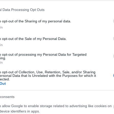
l Data Processing Opt Outs
o opt-out of the Sharing of my personal data.
In
O
o opt-out of the Sale of my Personal Data.
S
In
t
E
to opt-out of processing my Personal Data for Targeted
K
ing.
j
In
f
o opt-out of Collection, Use, Retention, Sale, and/or Sharing
ersonal Data that Is Unrelated with the Purposes for which it
lected.
O
Out
consents
o allow Google to enable storage related to advertising like cookies on
evice identifiers in apps.