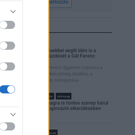
FELIRATKOZÁS
LEGFRISSEBB
rszágos hírek
zakirányú továbbképzésekkel segíti idén is a
ársadalmi kihívások leküzdését a Gál Ferenc
gyetem
iemelt fontosságú a Gál Ferenc Egyetem számára a
övőbe mutató szakmai felkészültség átadása, a
olyamatos szakmai fejlődés támogatása.
rszágos hírek
szúnyogirtás
szúnyog
A lakosságra is fontos szerep hárul
a szúnyoginvázió elkerülésében
Országos hírek