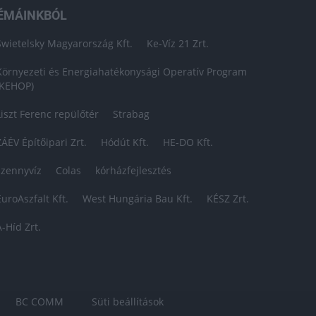
ÉMÁINKBÓL
Swietelsky Magyarország Kft.
Ke-Víz 21 Zrt.
Környezeti és Energiahatékonysági Operatív Program
(KEHOP)
Liszt Ferenc repülőtér
Strabag
ZÁÉV Építőipari Zrt.
Hódút Kft.
HE-DO Kft.
szennyvíz
Colas
kórházfejlesztés
EuroAszfalt Kft.
West Hungária Bau Kft.
KÉSZ Zrt.
A-Híd Zrt.
BC COMM
Süti beállítások