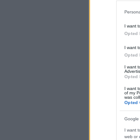
Persona
I want t
Opted 
I want t
Opted 
I want 
Advertis
Opted 
I want t
of my P
was col
Opted 
Google 
I want t
web or d