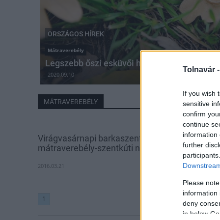
ORSZÁGOS HÍREK
Mátraverebély
Legszebb őszi esküvői helyszínek
Tolnavár 
2020.09.10
If you wish 
MÁTRAVEREBÉLY
sensitive in
confirm you
continue se
information 
Virágvasárnapi barkaszentelés a
further disc
mátraverebély-szentkúti nemzeti kegyhelyen
participants
Downstream 
2016.03.21
Please note
information 
1
deny consent
in below Go