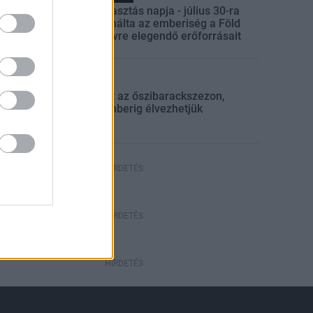
Túlfogyasztás napja - július 30-ra
felhasználta az emberiség a Föld
egész évre elegendő erőforrásait
lyi hírek
gyümölcs
Beindult az őszibarackszezon,
szeptemberig élvezhetjük
HIRDETÉS
HIRDETÉS
HIRDETÉS