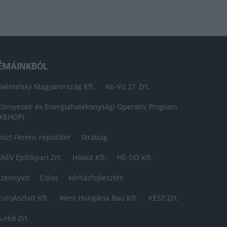
ÉMÁINKBÓL
Swietelsky Magyarország Kft.
Ke-Víz 21 Zrt.
Környezeti és Energiahatékonysági Operatív Program
(KEHOP)
Liszt Ferenc repülőtér
Strabag
ZÁÉV Építőipari Zrt.
Hódút Kft.
HE-DO Kft.
szennyvíz
Colas
kórházfejlesztés
EuroAszfalt Kft.
West Hungária Bau Kft.
KÉSZ Zrt.
A-Híd Zrt.