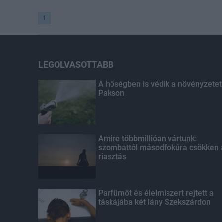
1
LEGOLVASOTTABB
A hőségben is védik a növényzetet
Pakson
Amire többmillióan vártunk:
szombattól másodfokúra csökken 
riasztás
Parfümöt és élelmiszert rejtett a
táskájába két lány Szekszárdon