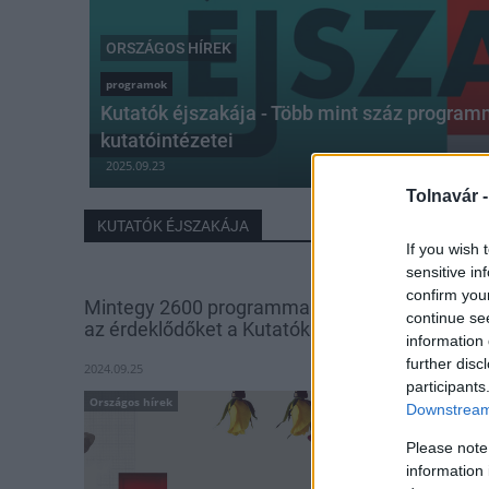
ORSZÁGOS HÍREK
programok
Kutatók éjszakája - Több mint száz progra
kutatóintézetei
2025.09.23
Tolnavár 
KUTATÓK ÉJSZAKÁJA
If you wish 
sensitive in
confirm you
Mintegy 2600 programmal várják országszerte
continue se
az érdeklődőket a Kutatók éjszakáján
information 
further disc
2024.09.25
participants
Országos hírek
Downstream 
Please note
information 