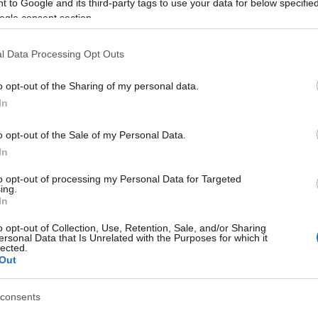
 to Google and its third-party tags to use your data for below specifi
ogle consent section.
l Data Processing Opt Outs
o opt-out of the Sharing of my personal data.
In
o opt-out of the Sale of my Personal Data.
Idén országszerte csaknem kétszáz helyszínen mintegy
In
2600 programmal várják a tudomány iránt érdeklődőket
a
szeptember 29-én és 30-án, a Kutatók éjszakáján, az
to opt-out of processing my Personal Data for Targeted
ing.
ország legjelentősebb tudományos fesztiválján -
O
In
hangzott el az esemény hétfői budapesti
sajtótájékoztatóján.
o opt-out of Collection, Use, Retention, Sale, and/or Sharing
ersonal Data that Is Unrelated with the Purposes for which it
lected.
Out
Több mint kétezer programmal várják az
O
érdeklődőket pénteken a Kutatók éjszakáján
consents
2021.09.24