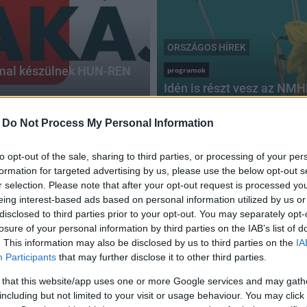
ORSZÁGOS HÍREK
mmal készülnek HUN-REN
programok
Idén is részt vesz az NMH
2025.09.02
-
Do Not Process My Personal Information
to opt-out of the sale, sharing to third parties, or processing of your per
formation for targeted advertising by us, please use the below opt-out s
r selection. Please note that after your opt-out request is processed y
Kutatók éjszakája - Országszerte csaknem 200
eing interest-based ads based on personal information utilized by us or
helyszínen várják a tudomány iránt
disclosed to third parties prior to your opt-out. You may separately opt-
érdeklődőket
losure of your personal information by third parties on the IAB’s list of
. This information may also be disclosed by us to third parties on the
IA
2023.09.27
Participants
that may further disclose it to other third parties.
Országos hírek
 that this website/app uses one or more Google services and may gath
including but not limited to your visit or usage behaviour. You may click 