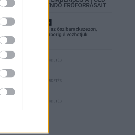
EGÉSZ ÉVRE ELEGENDŐ ERŐFORRÁSAIT
Helyi hírek
Beindult az őszibarackszezon,
szeptemberig élvezhetjük
HIRDETÉS
HIRDETÉS
HIRDETÉS