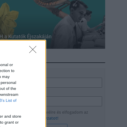
H a Kutatók Éjszakáján
HÍRLEVÉL
sonal or
ection to
Név
ou may
 personal
out of the
E-mail cím
 downstream
B’s List of
Feliratkozom a hírlevélre és elfogadom az
er and store
adatvédelmi szabályzatot!
to grant or