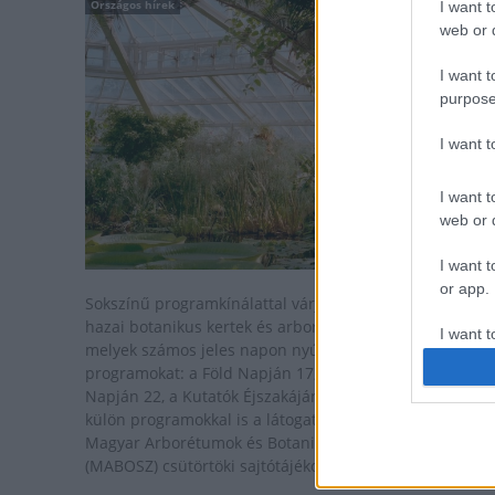
Országos hírek
I want t
web or d
I want t
purpose
I want 
I want t
web or d
I want t
or app.
Sokszínű programkínálattal várják az érdeklődőket a
hazai botanikus kertek és arborétumok az idei évben,
I want t
melyek számos jeles napon nyújtanak tematikus
programokat: a Föld Napján 17, a Madarak és Fák
I want t
Napján 22, a Kutatók Éjszakáján 14 intézmény várja
authenti
külön programokkal is a látogatókat - hangzott el a
Magyar Arborétumok és Botanikus Kertek Szövetsége
(MABOSZ) csütörtöki sajtótájékoztatóján.