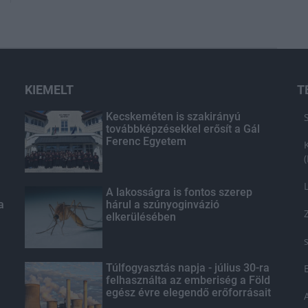
KIEMELT
T
Kecskeméten is szakirányú
továbbképzésekkel erősít a Gál
Ferenc Egyetem
A lakosságra is fontos szerep
a
hárul a szúnyoginvázió
elkerülésében
Túlfogyasztás napja - július 30-ra
felhasználta az emberiség a Föld
egész évre elegendő erőforrásait