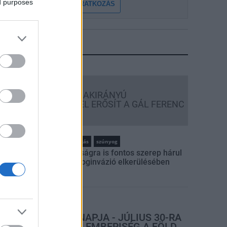
ed purposes
FELIRATKOZÁS
LEGFRISSEBB
Országos hírek
KECSKEMÉTEN IS SZAKIRÁNYÚ
TOVÁBBKÉPZÉSEKKEL ERŐSÍT A GÁL FERENC
EGYETEM
rszágos hírek
szúnyogirtás
szúnyog
A lakosságra is fontos szerep hárul
a szúnyoginvázió elkerülésében
rszágos hírek
TÚLFOGYASZTÁS NAPJA - JÚLIUS 30-RA
FELHASZNÁLTA AZ EMBERISÉG A FÖLD