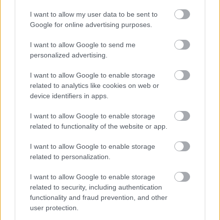
Ma van idén a túlfogyasztás világnapja: az emberiség eddigre
I want to allow my user data to be sent to
használta fel mindazokat a természeti erőforrásokat, amelyeket
Google for online advertising purposes.
bolygónk egy év alatt képes megújítani. Ettől a naptól kezdve
ökológiai értelemben már „hitelből élünk” – hívta fel a figyelmet
I want to allow Google to send me
közleményében a WWF Magyarország.
personalized advertising.
HIRDETÉS
I want to allow Google to enable storage
related to analytics like cookies on web or
device identifiers in apps.
HIRDETÉS
I want to allow Google to enable storage
related to functionality of the website or app.
HIRDETÉS
I want to allow Google to enable storage
related to personalization.
I want to allow Google to enable storage
LEGOLVASOTTABB
related to security, including authentication
functionality and fraud prevention, and other
Indul a diákok pénzügyi ismereteit
user protection.
erősítő Pénz7 programsorozat