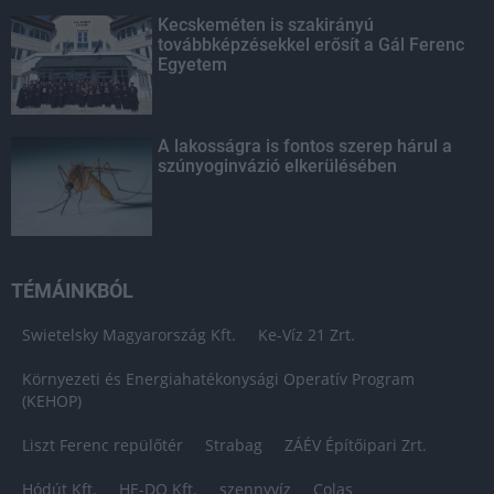
Kecskeméten is szakirányú
továbbképzésekkel erősít a Gál Ferenc
Egyetem
A lakosságra is fontos szerep hárul a
szúnyoginvázió elkerülésében
TÉMÁINKBÓL
Swietelsky Magyarország Kft.
Ke-Víz 21 Zrt.
Környezeti és Energiahatékonysági Operatív Program
(KEHOP)
Liszt Ferenc repülőtér
Strabag
ZÁÉV Építőipari Zrt.
Hódút Kft.
HE-DO Kft.
szennyvíz
Colas