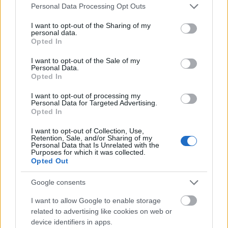
Please note that this website/app uses one or more Google
Personal Data Processing Opt Outs
Országos hírek
Duna
hőség
services and may gather and store information including but
Megérkezett az eső a Duna
not limited to your visit or usage behaviour. You may click to
I want to opt-out of the Sharing of my
vízgyűjtőjére
personal data.
grant or deny consent to Google and its third-party tags to
Opted In
use your data for below specified purposes in below Google
consent section.
I want to opt-out of the Sale of my
Personal Data.
Opted In
Országos hírek
I want to opt-out of processing my
KECSKEMÉTEN IS SZAKIRÁNYÚ
Personal Data for Targeted Advertising.
TOVÁBBKÉPZÉSEKKEL ERŐSÍT A GÁL FERENC
Opted In
EGYETEM
I want to opt-out of Collection, Use,
Retention, Sale, and/or Sharing of my
Personal Data that Is Unrelated with the
Országos hírek
Purposes for which it was collected.
A LAKOSSÁGRA IS FONTOS SZEREP HÁRUL A
Opted Out
SZÚNYOGINVÁZIÓ ELKERÜLÉSÉBEN
Google consents
Országos hírek
I want to allow Google to enable storage
related to advertising like cookies on web or
Túlfogyasztás napja - július 30-ra felhasználta az
device identifiers in apps.
emberiség a Föld egész évre elegendő erőforrásait