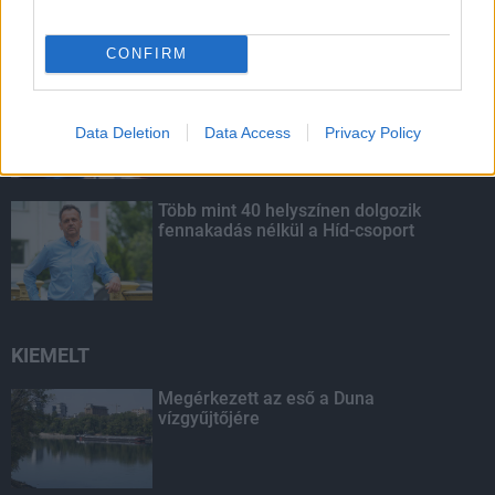
CONFIRM
Budapest-Pécs, Budapest-Szolnok:
gyorsabb és biztonságosabb lett a vasút
Data Deletion
Data Access
Privacy Policy
Több mint 40 helyszínen dolgozik
fennakadás nélkül a Híd-csoport
KIEMELT
Megérkezett az eső a Duna
vízgyűjtőjére