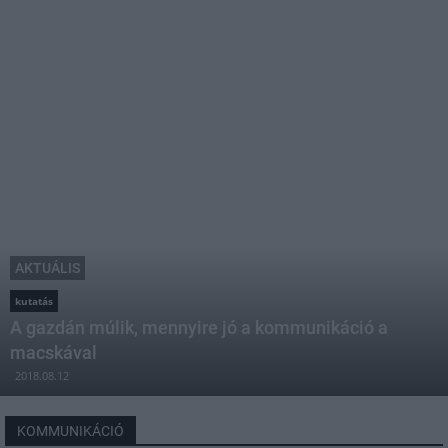
AKTUÁLIS
kutatás
A gazdán múlik, mennyire jó a kommunikáció a
macskával
2018.08.12
KOMMUNIKÁCIÓ